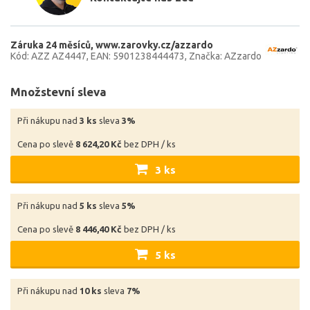
Záruka 24 měsíců
www.zarovky.cz/azzardo
Kód: AZZ AZ4447
EAN: 5901238444473
Značka: AZzardo
Množstevní sleva
Při nákupu nad
3 ks
sleva
3%
Cena po slevě
8 624,20 Kč
bez DPH / ks
3 ks
Při nákupu nad
5 ks
sleva
5%
Cena po slevě
8 446,40 Kč
bez DPH / ks
5 ks
Při nákupu nad
10 ks
sleva
7%