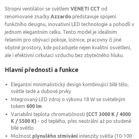
Stropní ventilátor se světlem
VENETI CCT
od
renomované značky
Azzardo
představuje spojení
funkčního designu, inovativní LED technologie a pohodlí v
jednom elegantním celku. Tento model je ideálním
řešením pro obývací pokoje, ložnice, pracovny či jiné
obytné prostory, kde požadujete nejen kvalitní osvětlení,
ale i efektivní cirkulaci vzduchu bez zbytečného hluku.
Hlavní přednosti a funkce
Elegantní minimalistický design kombinující bílé tělo,
světle šedé a dubové prvky
Integrovaný LED zdroj o výkonu 18 W se světelným
tokem
600 lm
Variabilní teplota chromatičnosti
(CCT 3000 K / 4000
K / 5500 K)
- od teplého, přes neutrální až po studené
bílé světlo
Možnost
plynulého stmívání
intenzity světla (10-100