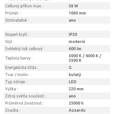
Celkový příkon max. :
56 W
Průměr :
1060 mm
Stmívatelné :
ano
Stupeň krytí :
IP20
Styl :
moderní
Světelný tok celkový :
600 lm
3000 K / 4000 K /
Teplota barvy :
5500 K
Energetická třída :
G
Tvar / motiv :
kulatý
Typ zdroje :
LED
Výška :
220 mm
Zdroj světla součástí :
ano
Průměrná životnost :
25000 h
Značka :
Azzardo