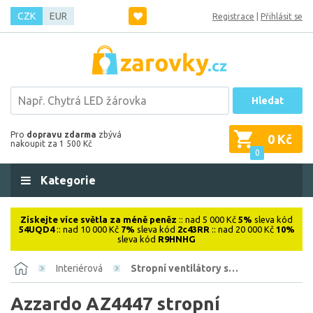
CZK
EUR
Registrace
|
Přihlásit se
Hledat
Pro
dopravu zdarma
zbývá
0 Kč
nakoupit za 1 500 Kč
0
Kategorie
Získejte více světla za méně peněz
:: nad 5 000 Kč
5%
sleva kód
54UQD4
:: nad 10 000 Kč
7%
sleva kód
2c43RR
:: nad 20 000 Kč
10%
sleva kód
R9HNHG
Interiérová
Stropní ventilátory s…
Azzardo AZ4447 stropní