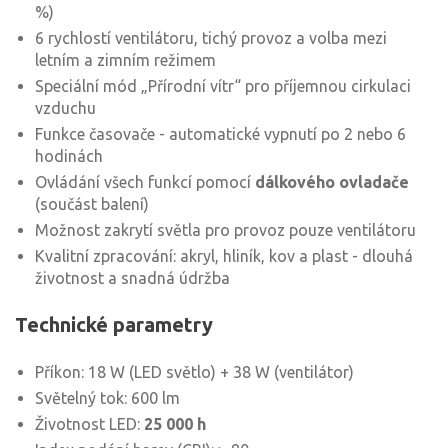
%)
6 rychlostí ventilátoru, tichý provoz a volba mezi
letním a zimním režimem
Speciální mód „Přírodní vítr“ pro příjemnou cirkulaci
vzduchu
Funkce časovače - automatické vypnutí po 2 nebo 6
hodinách
Ovládání všech funkcí pomocí
dálkového ovladače
(součást balení)
Možnost zakrytí světla pro provoz pouze ventilátoru
Kvalitní zpracování: akryl, hliník, kov a plast - dlouhá
životnost a snadná údržba
Technické parametry
Příkon: 18 W (LED světlo) + 38 W (ventilátor)
Světelný tok: 600 lm
Životnost LED:
25 000 h