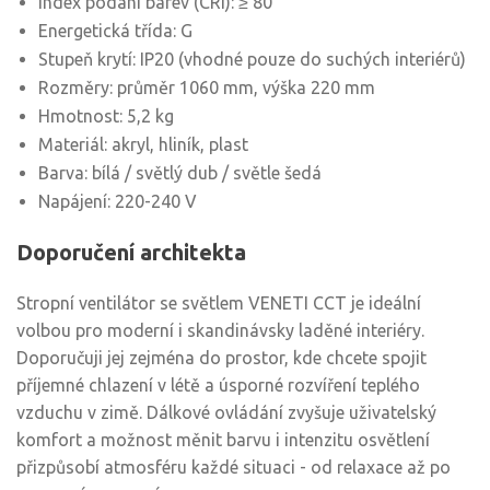
Index podání barev (CRI): ≥ 80
Energetická třída: G
Stupeň krytí: IP20 (vhodné pouze do suchých interiérů)
Rozměry: průměr 1060 mm, výška 220 mm
Hmotnost: 5,2 kg
Materiál: akryl, hliník, plast
Barva: bílá / světlý dub / světle šedá
Napájení: 220-240 V
Doporučení architekta
Stropní ventilátor se světlem VENETI CCT je ideální
volbou pro moderní i skandinávsky laděné interiéry.
Doporučuji jej zejména do prostor, kde chcete spojit
příjemné chlazení v létě a úsporné rozvíření teplého
vzduchu v zimě. Dálkové ovládání zvyšuje uživatelský
komfort a možnost měnit barvu i intenzitu osvětlení
přizpůsobí atmosféru každé situaci - od relaxace až po