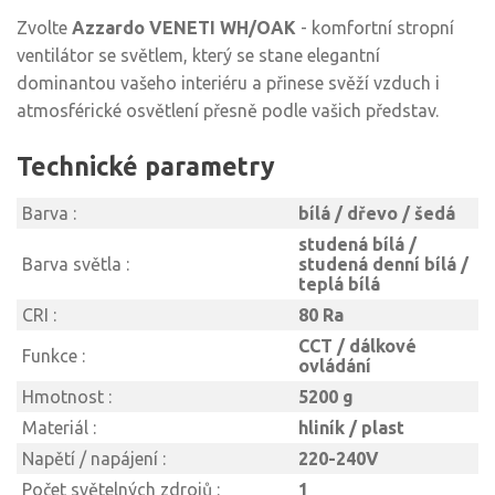
Zvolte
Azzardo VENETI WH/OAK
- komfortní stropní
ventilátor se světlem, který se stane elegantní
dominantou vašeho interiéru a přinese svěží vzduch i
atmosférické osvětlení přesně podle vašich představ.
Technické parametry
Barva :
bílá / dřevo / šedá
studená bílá /
Barva světla :
studená denní bílá /
teplá bílá
CRI :
80 Ra
CCT / dálkové
Funkce :
ovládání
Hmotnost :
5200 g
Materiál :
hliník / plast
Napětí / napájení :
220-240V
Počet světelných zdrojů :
1