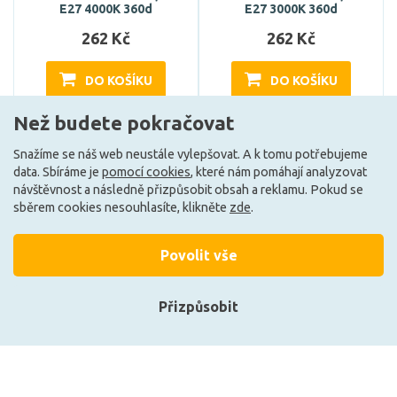
E27 4000K 360d
E27 3000K 360d
262 Kč
262 Kč
DO KOŠÍKU
DO KOŠÍKU
Než budete pokračovat
Může být u Vás 17. 8.
Může být u Vás 17. 8.
Snažíme se náš web neustále vylepšovat. A k tomu potřebujeme
data. Sbíráme je
pomocí cookies
, které nám pomáhají analyzovat
návštěvnost a následně přizpůsobit obsah a reklamu. Pokud se
sběrem cookies nesouhlasíte, klikněte
zde
.
Povolit vše
+420 727 800 069
Po-Pá 9:30 - 11:30, 12:30 - 16:00
Přizpůsobit
Vše o nákupu
Přihlásit se