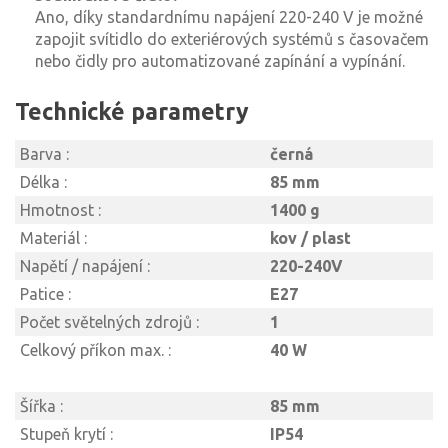
Ano, díky standardnímu napájení 220-240 V je možné
zapojit svítidlo do exteriérových systémů s časovačem
nebo čidly pro automatizované zapínání a vypínání.
Technické parametry
Barva :
černá
Délka :
85 mm
Hmotnost :
1400 g
Materiál :
kov / plast
Napětí / napájení :
220-240V
Patice :
E27
Počet světelných zdrojů :
1
Celkový příkon max. :
40 W
Šířka :
85 mm
Stupeň krytí :
IP54