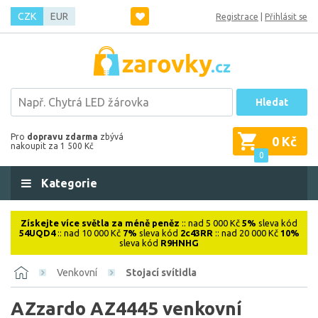
CZK
EUR
Registrace
|
Přihlásit se
Hledat
Pro
dopravu zdarma
zbývá
0 Kč
nakoupit za 1 500 Kč
0
Kategorie
Získejte více světla za méně peněz
:: nad 5 000 Kč
5%
sleva kód
54UQD4
:: nad 10 000 Kč
7%
sleva kód
2c43RR
:: nad 20 000 Kč
10%
sleva kód
R9HNHG
Venkovní
Stojací svítidla
AZzardo AZ4445 venkovní