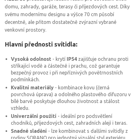
domu, zahrady, garáže, terasy či příjezdových cest. Díky
svému modernímu designu a výšce 70 cm působí
decentně, ale přitom dostatečně zvýrazní vybrané
venkovní prostory.
Hlavní přednosti svítidla:
Vysoká odolnost
- krytí
IP54
zajišťuje ochranu proti
stříkající vodě a částečně i prachu, což garantuje
bezpečný provoz i při nepříznivých povětrnostních
podmínkách.
Kvalitní materiály
- kombinace kovu (černá
povrchová úprava) a odolného plastového difuzoru v
bílé barvě poskytuje dlouhou životnost a stálost
vzhledu.
Univerzální použití
- ideální pro podsvětlení
chodníků, příjezdových cest, zahradních alejí i teras.
Snadné sladění
- lze kombinovat s dalšími svítidly z
rodiny SORANO pro jednotný vizuální styl exteriéru.