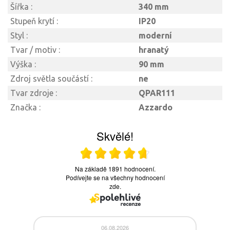
Šířka :
340 mm
Stupeň krytí :
IP20
Styl :
moderní
Tvar / motiv :
hranatý
Výška :
90 mm
Zdroj světla součástí :
ne
Tvar zdroje :
QPAR111
Značka :
Azzardo