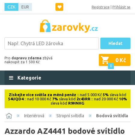
CZK
EUR
Registrace
|
Přihlásit se
Hledat
Pro
dopravu zdarma
zbývá
0 Kč
nakoupit za 1 500 Kč
0
Kategorie
Získejte více světla za méně peněz
:: nad 5 000 Kč
5%
sleva kód
54UQD4
:: nad 10 000 Kč
7%
sleva kód
2c43RR
:: nad 20 000 Kč
10%
sleva kód
R9HNHG
Interiérová
Stropní svítidla
Bodová svítidla
Azzardo AZ4441 bodové svítidlo