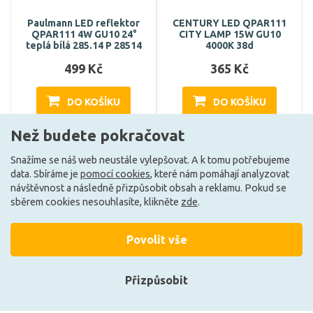
Paulmann LED reflektor
CENTURY LED QPAR111
QPAR111 4W GU10 24°
CITY LAMP 15W GU10
teplá bílá 285.14 P 28514
4000K 38d
499 Kč
365 Kč
DO KOŠÍKU
DO KOŠÍKU
Než budete pokračovat
Skladem e-shop (1 ks)
Může být u Vás 17. 8.
Snažíme se náš web neustále vylepšovat. A k tomu potřebujeme
data. Sbíráme je
pomocí cookies
, které nám pomáhají analyzovat
návštěvnost a následně přizpůsobit obsah a reklamu. Pokud se
F
sběrem cookies nesouhlasíte, klikněte
zde
.
Povolit vše
Přizpůsobit