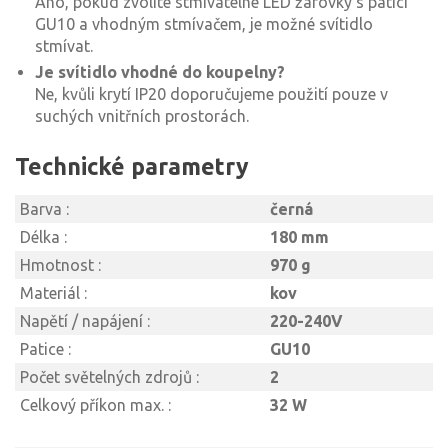
Ano, pokud zvolíte stmívatelné LED žárovky s paticí
GU10 a vhodným stmívačem, je možné svítidlo
stmívat.
Je svítidlo vhodné do koupelny?
Ne, kvůli krytí IP20 doporučujeme použití pouze v
suchých vnitřních prostorách.
Technické parametry
Barva :
černá
Délka :
180 mm
Hmotnost :
970 g
Materiál :
kov
Napětí / napájení :
220-240V
Patice :
GU10
Počet světelných zdrojů :
2
Celkový příkon max. :
32 W