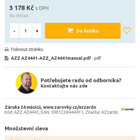
3 178 Kč
s DPH
Na dotaz
-
+
Do košíku
Tisknout stránku
AZZ AZ4441-AZZ_AZ4441manual.pdf
- pdf
Potřebujete radu od odborníka?
Kontaktujte nás zde
Záruka 24 měsíců
www.zarovky.cz/azzardo
Kód: AZZ AZ4441
EAN: 5901238444411
Značka: AZzardo
Množstevní sleva