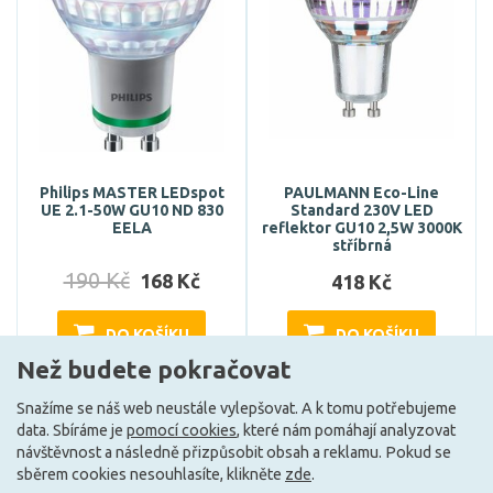
Philips MASTER LEDspot
PAULMANN Eco-Line
UE 2.1-50W GU10 ND 830
Standard 230V LED
EELA
reflektor GU10 2,5W 3000K
stříbrná
190 Kč
168 Kč
418 Kč
DO KOŠÍKU
DO KOŠÍKU
Než budete pokračovat
Snažíme se náš web neustále vylepšovat. A k tomu potřebujeme
Skladem e-shop (4 ks)
Může být u Vás 18. 8.
data. Sbíráme je
pomocí cookies
, které nám pomáhají analyzovat
návštěvnost a následně přizpůsobit obsah a reklamu. Pokud se
sběrem cookies nesouhlasíte, klikněte
zde
.
G
G