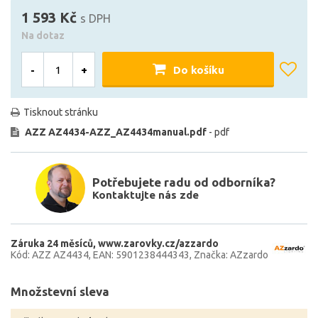
1 593 Kč
s DPH
Na dotaz
-
+
Do košíku
Tisknout stránku
AZZ AZ4434-AZZ_AZ4434manual.pdf
- pdf
Potřebujete radu od odborníka?
Kontaktujte nás zde
Záruka 24 měsíců
www.zarovky.cz/azzardo
Kód: AZZ AZ4434
EAN: 5901238444343
Značka: AZzardo
Množstevní sleva