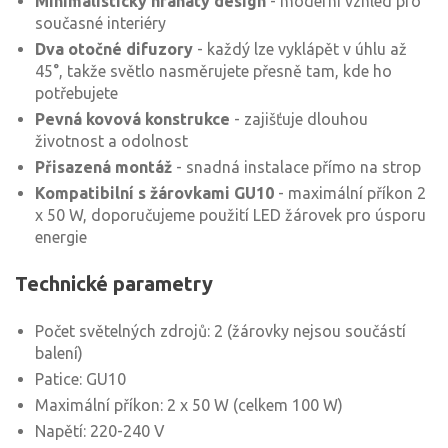
Minimalistický hranatý design
- moderní vzhled pro
současné interiéry
Dva otočné difuzory
- každý lze vyklápět v úhlu až
45°, takže světlo nasměrujete přesně tam, kde ho
potřebujete
Pevná kovová konstrukce
- zajišťuje dlouhou
životnost a odolnost
Přisazená montáž
- snadná instalace přímo na strop
Kompatibilní s žárovkami GU10
- maximální příkon 2
x 50 W, doporučujeme použití LED žárovek pro úsporu
energie
Technické parametry
Počet světelných zdrojů: 2 (žárovky nejsou součástí
balení)
Patice: GU10
Maximální příkon: 2 x 50 W (celkem 100 W)
Napětí: 220-240 V