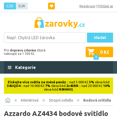
CZK
EUR
Registrace
|
Přihlásit se
Hledat
Pro
dopravu zdarma
zbývá
0 Kč
nakoupit za 1 500 Kč
0
Kategorie
Získejte více světla za méně peněz
:: nad 5 000 Kč
5%
sleva kód
54UQD4
:: nad 10 000 Kč
7%
sleva kód
2c43RR
:: nad 20 000 Kč
10%
sleva kód
R9HNHG
Interiérová
Stropní svítidla
Bodová svítidla
Azzardo AZ4434 bodové svítidlo