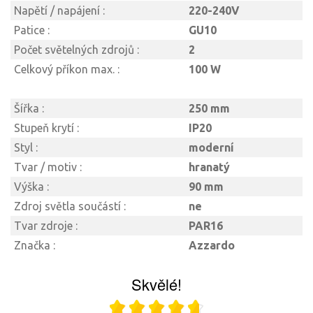
Napětí / napájení :
220-240V
Patice :
GU10
Počet světelných zdrojů :
2
Celkový příkon max. :
100 W
Šířka :
250 mm
Stupeň krytí :
IP20
Styl :
moderní
Tvar / motiv :
hranatý
Výška :
90 mm
Zdroj světla součástí :
ne
Tvar zdroje :
PAR16
Značka :
Azzardo