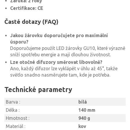
Záruka: 2 roky
Certifikace: CE
Časté dotazy (FAQ)
Jakou žárovku doporučujete pro maximální
úsporu?
Doporučujeme použít LED žárovky GU10, které výrazně
sníží spotřebu energie a mají dlouhou životnost.
Lze otočné difuzory směrovat libovolně?
Ano, každý difuzor lze vyklápět v úhlu až 45°, takže
světlo snadno nasměrujete tam, kde je potřeba.
Technické parametry
Barva :
bílá
Délka :
140 mm
Hmotnost :
940 g
Materiál :
kov