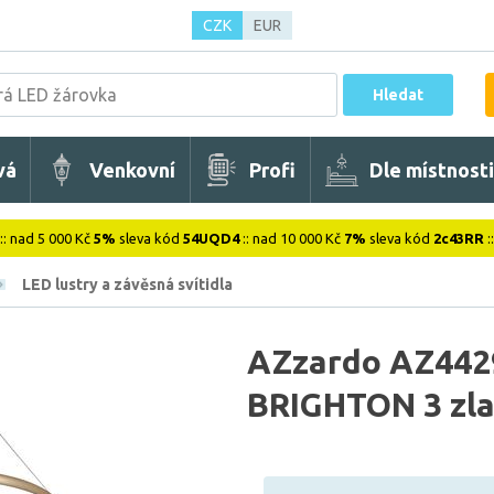
CZK
EUR
Hledat
vá
Venkovní
Profi
Dle místnosti
:: nad 5 000 Kč
5%
sleva kód
54UQD4
:: nad 10 000 Kč
7%
sleva kód
2c43RR
:
LED lustry a závěsná svítidla
AZzardo AZ4429
BRIGHTON 3 zla