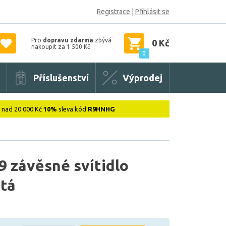
Registrace
|
Přihlásit se
Pro
dopravu zdarma
zbývá
0 Kč
nakoupit za 1 500 Kč
0
Příslušenství
Výprodej
: nad 20 000 Kč
10%
sleva kód
R9HNHG
 závěsné svítidlo
tá