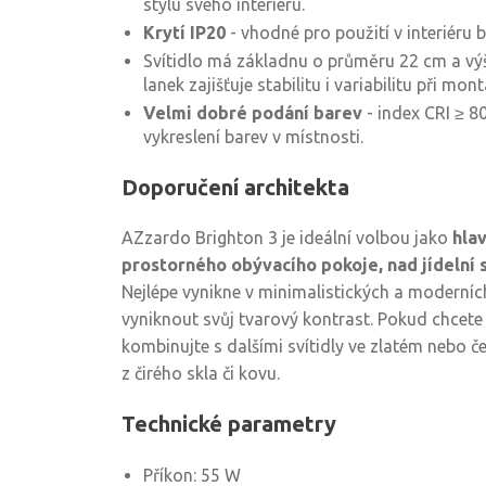
stylu svého interiéru.
Krytí IP20
- vhodné pro použití v interiéru b
Svítidlo má základnu o průměru 22 cm a vý
lanek zajišťuje stabilitu i variabilitu při mont
Velmi dobré podání barev
- index CRI ≥ 8
vykreslení barev v místnosti.
Doporučení architekta
AZzardo Brighton 3 je ideální volbou jako
hlav
prostorného obývacího pokoje, nad jídelní 
Nejlépe vynikne v minimalistických a moderních
vyniknout svůj tvarový kontrast. Pokud chcet
kombinujte s dalšími svítidly ve zlatém nebo 
z čirého skla či kovu.
Technické parametry
Příkon: 55 W