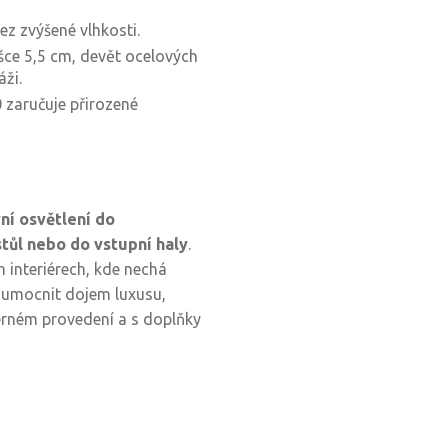
ez zvýšené vlhkosti.
šce 5,5 cm, devět ocelových
áži.
0 zaručuje přirozené
ní osvětlení do
stůl nebo do vstupní haly
.
 interiérech, kde nechá
e umocnit dojem luxusu,
černém provedení a s doplňky