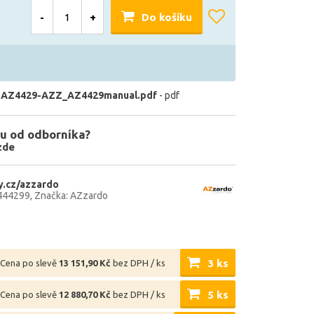
-
+
Do košíku
 AZ4429-AZZ_AZ4429manual.pdf
- pdf
u od odborníka?
zde
.cz/azzardo
444299
Značka: AZzardo
3 ks
Cena po slevě
13 151,90 Kč
bez DPH / ks
5 ks
Cena po slevě
12 880,70 Kč
bez DPH / ks