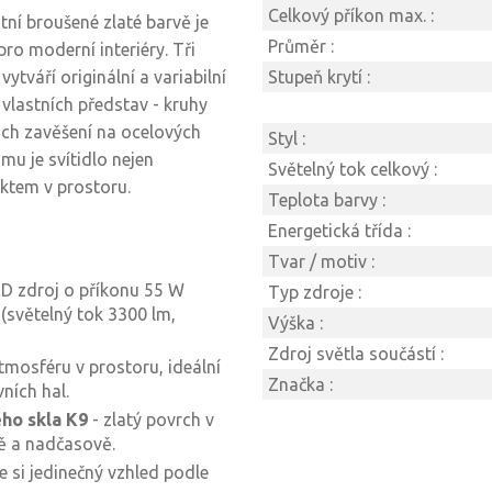
Celkový příkon max. :
tní broušené zlaté barvě je
Průměr :
 moderní interiéry. Tři
tváří originální a variabilní
Stupeň krytí :
vlastních představ - kruhy
ejich zavěšení na ocelových
Styl :
mu je svítidlo nejen
Světelný tok celkový :
ktem v prostoru.
Teplota barvy :
Energetická třída :
Tvar / motiv :
ED zdroj o příkonu 55 W
Typ zdroje :
(světelný tok 3300 lm,
Výška :
Zdroj světla součástí :
tmosféru v prostoru, ideální
Značka :
ních hal.
ého skla K9
- zlatý povrch v
ě a nadčasově.
e si jedinečný vzhled podle