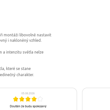
při montáži libovolně nastavit
ovný i nakloněný vzhled.
 a intenzitu světla nelze
la, které se stane
edinečný charakter.