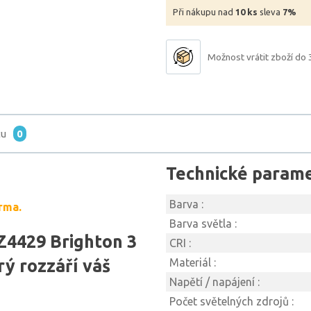
Při nákupu nad
10 ks
sleva
7%
Možnost vrátit zboží do 
tu
0
Technické param
Barva :
rma.
Barva světla :
Z4429 Brighton 3
CRI :
rý rozzáří váš
Materiál :
Napětí / napájení :
Počet světelných zdrojů :