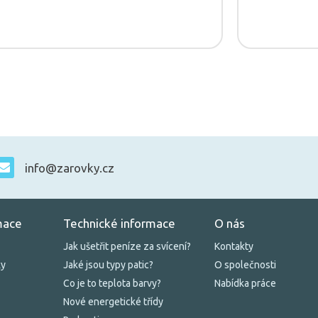
info@zarovky.cz
mace
Technické informace
O nás
Jak ušetřit peníze za svícení?
Kontakty
ky
Jaké jsou typy patic?
O společnosti
Co je to teplota barvy?
Nabídka práce
Nové energetické třídy