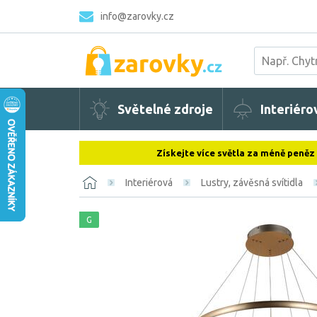
info@zarovky.cz
Světelné zdroje
Interiéro
Získejte více světla za méně peněz
Interiérová
Lustry, závěsná svítidla
G