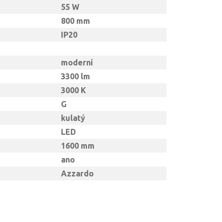
55 W
800 mm
IP20
moderní
3300 lm
3000 K
G
kulatý
LED
1600 mm
ano
Azzardo