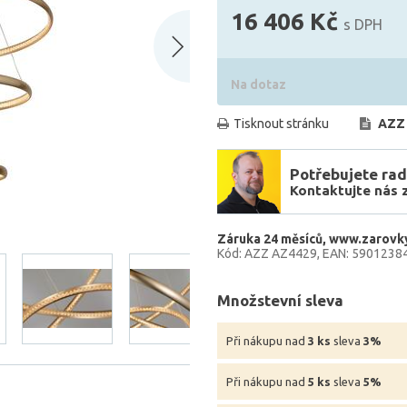
16 406 Kč
s DPH
Na dotaz
Tisknout stránku
AZZ
Potřebujete rad
Kontaktujte nás 
Záruka 24 měsíců
www.zarovky
Kód: AZZ AZ4429
EAN: 5901238
Množstevní sleva
Při nákupu nad
3 ks
sleva
3%
Při nákupu nad
5 ks
sleva
5%