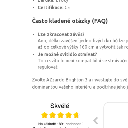
Záruka:
2 roky
Certifikace:
CE
Často kladené otázky (FAQ)
Lze zkracovat závěs?
Ano, délku zavěšení jednotlivých kruhů lze 
až do celkové výšky 160 cm a vytvořit tak r
Je možné svítidlo stmívat?
Toto svítidlo není kompatibilní se stmívačem
regulovat.
Zvolte AZzardo Brighton 3 a investujte do svět
dominantou vašeho interiéru a podtrhne jeho j