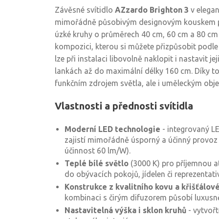
Závěsné svítidlo
AZzardo Brighton 3
v elegan
mimořádně působivým designovým kouskem pro
úzké kruhy o průměrech 40 cm, 60 cm a 80 cm vy
kompozici, kterou si můžete přizpůsobit podle 
lze při instalaci libovolně naklopit i nastavit j
lankách až do maximální délky 160 cm. Díky to
funkčním zdrojem světla, ale i uměleckým obje
Vlastnosti a přednosti svítidla
Moderní LED technologie
- integrovaný L
zajistí mimořádně úsporný a účinný provoz 
účinnost 60 lm/W).
Teplé bílé světlo
(3000 K) pro příjemnou a
do obývacích pokojů, jídelen či reprezentativ
Konstrukce z kvalitního kovu a křišťálov
kombinaci s čirým difuzorem působí luxusn
Nastavitelná výška i sklon kruhů
- vytvořt