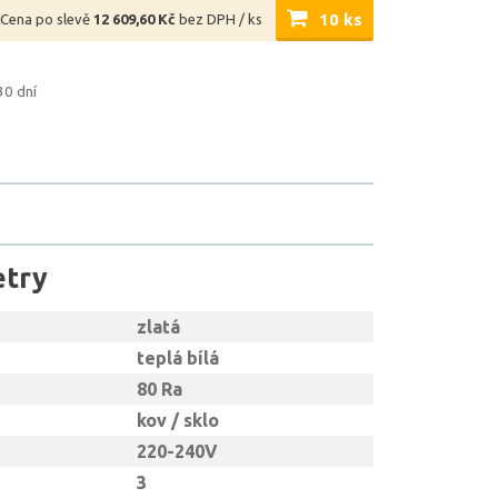
10 ks
Cena po slevě
12 609,60 Kč
bez DPH / ks
30 dní
etry
zlatá
teplá bílá
80 Ra
kov / sklo
220-240V
3