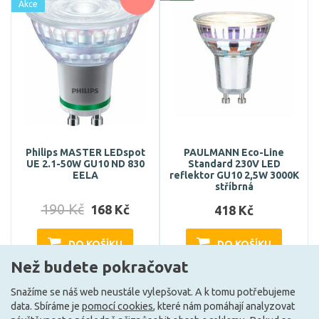
Akce
Philips MASTER LEDspot
PAULMANN Eco-Line
UE 2.1-50W GU10 ND 830
Standard 230V LED
EELA
reflektor GU10 2,5W 3000K
stříbrná
190 Kč
168 Kč
418 Kč
DO KOŠÍKU
DO KOŠÍKU
Než budete pokračovat
Snažíme se náš web neustále vylepšovat. A k tomu potřebujeme
Skladem e-shop (4 ks)
Může být u Vás 17. 8.
data. Sbíráme je
pomocí cookies
, které nám pomáhají analyzovat