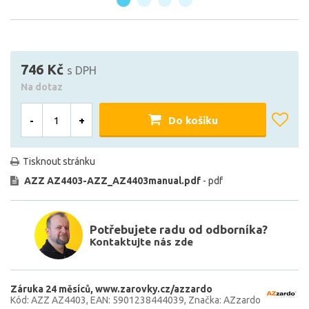
746 Kč
s DPH
Na dotaz
-
+
Do košíku
Tisknout stránku
AZZ AZ4403-AZZ_AZ4403manual.pdf
- pdf
Potřebujete radu od odborníka?
Kontaktujte nás zde
Záruka 24 měsíců
www.zarovky.cz/azzardo
Kód: AZZ AZ4403
EAN: 5901238444039
Značka: AZzardo