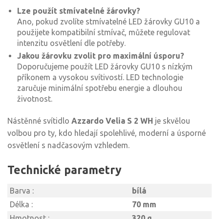
Lze použít stmívatelné žárovky?
Ano, pokud zvolíte stmívatelné LED žárovky GU10 a
použijete kompatibilní stmívač, můžete regulovat
intenzitu osvětlení dle potřeby.
Jakou žárovku zvolit pro maximální úsporu?
Doporučujeme použít LED žárovky GU10 s nízkým
příkonem a vysokou svítivostí. LED technologie
zaručuje minimální spotřebu energie a dlouhou
životnost.
Nástěnné svítidlo
Azzardo Velia S 2 WH
je skvělou
volbou pro ty, kdo hledají spolehlivé, moderní a úsporné
osvětlení s nadčasovým vzhledem.
Technické parametry
Barva :
bílá
Délka :
70 mm
Hmotnost :
320 g