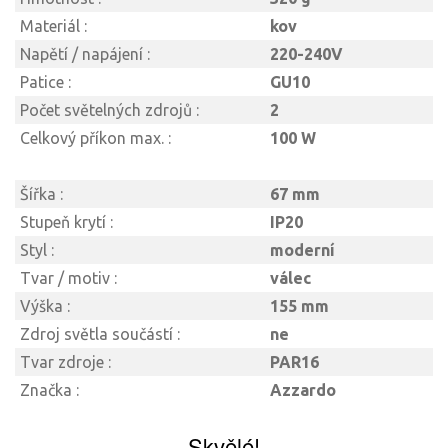
Materiál :
kov
Napětí / napájení :
220-240V
Patice :
GU10
Počet světelných zdrojů :
2
Celkový příkon max. :
100 W
Šířka :
67 mm
Stupeň krytí :
IP20
Styl :
moderní
Tvar / motiv :
válec
Výška :
155 mm
Zdroj světla součástí :
ne
Tvar zdroje :
PAR16
Značka :
Azzardo