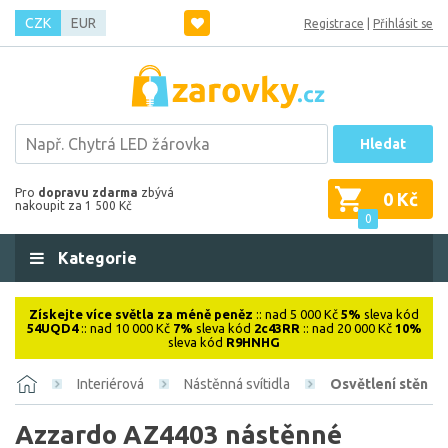
CZK
EUR
Registrace
|
Přihlásit se
Hledat
Pro
dopravu zdarma
zbývá
0 Kč
nakoupit za 1 500 Kč
0
Kategorie
Získejte více světla za méně peněz
:: nad 5 000 Kč
5%
sleva kód
54UQD4
:: nad 10 000 Kč
7%
sleva kód
2c43RR
:: nad 20 000 Kč
10%
sleva kód
R9HNHG
Interiérová
Nástěnná svítidla
Osvětlení stěn
Azzardo AZ4403 nástěnné