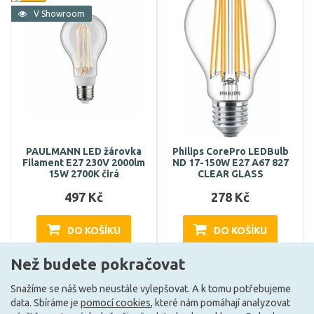
V Showroom
PAULMANN LED žárovka
Philips CorePro LEDBulb
Filament E27 230V 2000lm
ND 17-150W E27 A67 827
15W 2700K čirá
CLEAR GLASS
497 Kč
278 Kč
DO KOŠÍKU
DO KOŠÍKU
Než budete pokračovat
Může být u Vás 17. 8.
Může být u Vás 14. 8.
Snažíme se náš web neustále vylepšovat. A k tomu potřebujeme
data. Sbíráme je
pomocí cookies
, které nám pomáhají analyzovat