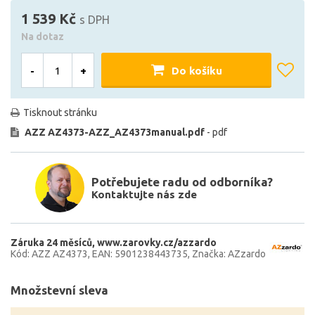
1 539 Kč
s DPH
Na dotaz
-
+
Do košíku
Tisknout stránku
AZZ AZ4373-AZZ_AZ4373manual.pdf
- pdf
Potřebujete radu od odborníka?
Kontaktujte nás zde
Záruka 24 měsíců
www.zarovky.cz/azzardo
Kód: AZZ AZ4373
EAN: 5901238443735
Značka: AZzardo
Množstevní sleva