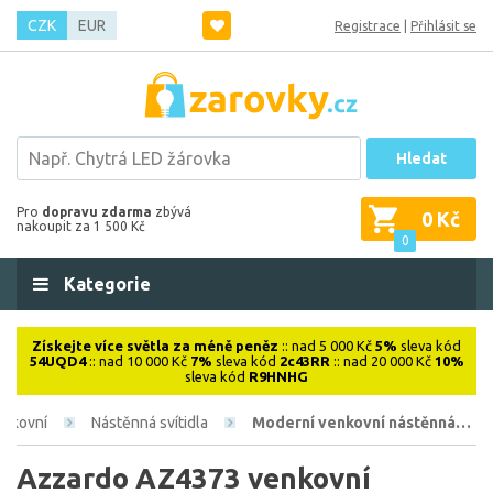
CZK
EUR
Registrace
|
Přihlásit se
Hledat
Pro
dopravu zdarma
zbývá
0 Kč
nakoupit za 1 500 Kč
0
Kategorie
Získejte více světla za méně peněz
:: nad 5 000 Kč
5%
sleva kód
54UQD4
:: nad 10 000 Kč
7%
sleva kód
2c43RR
:: nad 20 000 Kč
10%
sleva kód
R9HNHG
enkovní
Nástěnná svítidla
Moderní venkovní nástěnná…
Azzardo AZ4373 venkovní