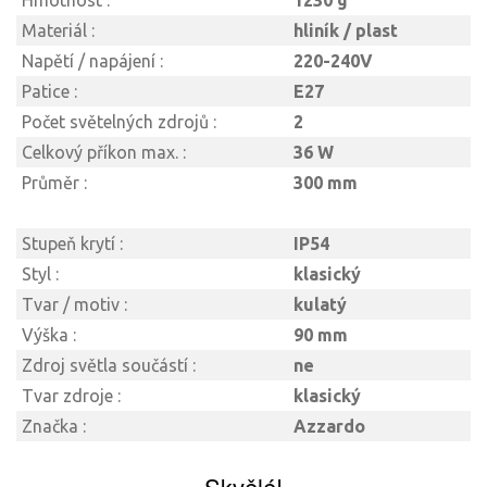
Hmotnost :
1230 g
Materiál :
hliník / plast
Napětí / napájení :
220-240V
Patice :
E27
Počet světelných zdrojů :
2
Celkový příkon max. :
36 W
Průměr :
300 mm
Stupeň krytí :
IP54
Styl :
klasický
Tvar / motiv :
kulatý
Výška :
90 mm
Zdroj světla součástí :
ne
Tvar zdroje :
klasický
Značka :
Azzardo