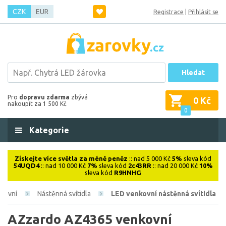
CZK
EUR
Registrace
|
Přihlásit se
Hledat
Pro
dopravu zdarma
zbývá
0 Kč
nakoupit za 1 500 Kč
0
Kategorie
Získejte více světla za méně peněz
:: nad 5 000 Kč
5%
sleva kód
54UQD4
:: nad 10 000 Kč
7%
sleva kód
2c43RR
:: nad 20 000 Kč
10%
sleva kód
R9HNHG
kovní
Nástěnná svítidla
LED venkovní nástěnná svítidla
AZzardo AZ4365 venkovní