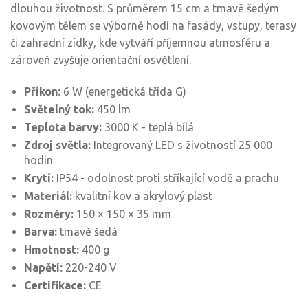
dlouhou životnost. S průměrem 15 cm a tmavě šedým
kovovým tělem se výborně hodí na fasády, vstupy, terasy
či zahradní zídky, kde vytváří příjemnou atmosféru a
zároveň zvyšuje orientační osvětlení.
Příkon:
6 W (energetická třída G)
Světelný tok:
450 lm
Teplota barvy:
3000 K - teplá bílá
Zdroj světla:
Integrovaný LED s životností 25 000
hodin
Krytí:
IP54 - odolnost proti stříkající vodě a prachu
Materiál:
kvalitní kov a akrylový plast
Rozměry:
150 × 150 × 35 mm
Barva:
tmavě šedá
Hmotnost:
400 g
Napětí:
220-240 V
Certifikace:
CE