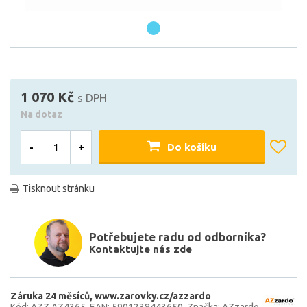
1 070 Kč
s DPH
Na dotaz
-
+
Do košíku
Tisknout stránku
Potřebujete radu od odborníka?
Kontaktujte nás zde
Záruka 24 měsíců
www.zarovky.cz/azzardo
Kód: AZZ AZ4365
EAN: 5901238443650
Značka: AZzardo