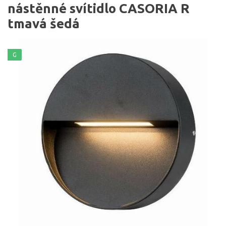
nástěnné svítidlo CASORIA R
tmavá šedá
G