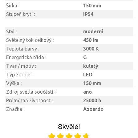
Šířka :
150 mm
Stupeň krytí :
IP54
Styl :
moderní
Světelný tok celkový :
450 lm
Teplota barvy :
3000 K
Energetická třída :
G
Tvar / motiv :
kulatý
Typ zdroje :
LED
Výška :
150 mm
Zdroj světla součástí :
ano
Průměrná životnost :
25000 h
Značka :
Azzardo