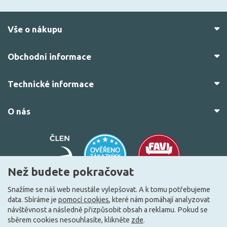
Vše o nákupu
Obchodní informace
Technické informace
O nás
Než budete pokračovat
Snažíme se náš web neustále vylepšovat. A k tomu potřebujeme
data. Sbíráme je
pomocí cookies
, které nám pomáhají analyzovat
© 2010–2026 Všechna práva vyhrazena.
žárovky.cz
návštěvnost a následně přizpůsobit obsah a reklamu. Pokud se
Vytvořilo
FEO.cz
sběrem cookies nesouhlasíte, klikněte
zde
.