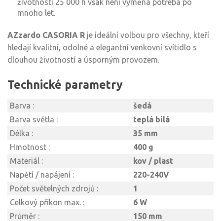
životnosti 25 000 h však není výměna potřeba po
mnoho let.
AZzardo CASORIA R
je ideální volbou pro všechny, kteří
hledají kvalitní, odolné a elegantní venkovní svítidlo s
dlouhou životností a úsporným provozem.
Technické parametry
Barva :
šedá
Barva světla :
teplá bílá
Délka :
35 mm
Hmotnost :
400 g
Materiál :
kov / plast
Napětí / napájení :
220-240V
Počet světelných zdrojů :
1
Celkový příkon max. :
6 W
Průměr :
150 mm