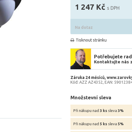
1 247 Kč
s DPH
Na dotaz
Tisknout stránku
Potřebujete rad
Kontaktujte nás 
Záruka 24 měsíců
www.zarovky
Kód: AZZ AZ4352
EAN: 5901238
Množstevní sleva
Při nákupu nad
3 ks
sleva
3%
Při nákupu nad
5 ks
sleva
5%