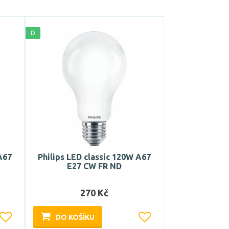
D
A67
Philips LED classic 120W A67
E27 CW FR ND
270 Kč
DO KOŠÍKU