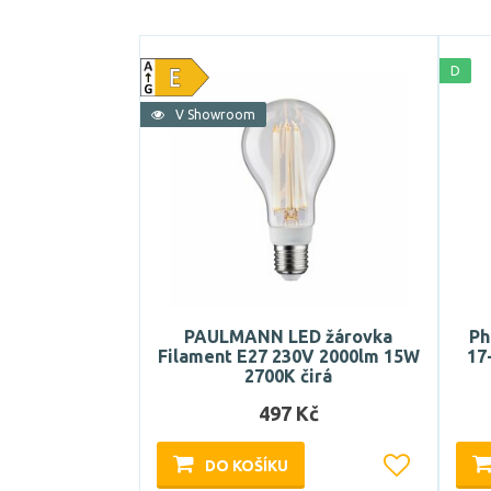
D
V Showroom
PAULMANN LED žárovka
Ph
Filament E27 230V 2000lm 15W
17
2700K čirá
497 Kč
DO KOŠÍKU