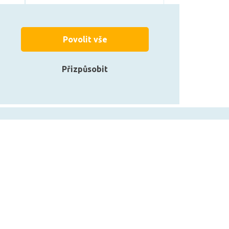
Může být u Vás 14. 8.
Povolit vše
Přizpůsobit
zarovky.cz