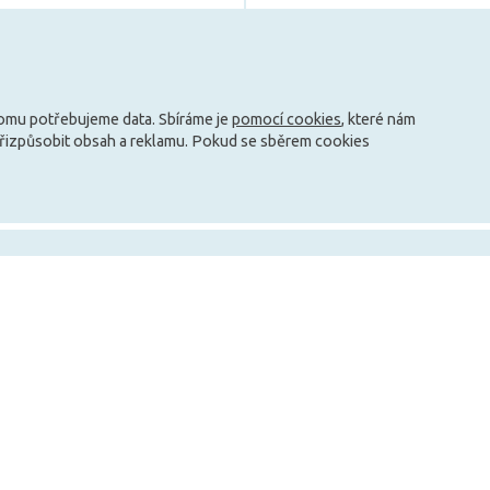
Může být u Vás 14. 8.
Může být u Vás 14. 8.
Načíst další
tomu potřebujeme data. Sbíráme je
pomocí cookies
, které nám
přizpůsobit obsah a reklamu. Pokud se sběrem cookies
info@zarovky.cz
mace
Technické informace
O nás
Jak ušetřit peníze za svícení?
Kontakty
ky
Jaké jsou typy patic?
O společnosti
Co je to teplota barvy?
Nabídka práce
Nové energetické třídy