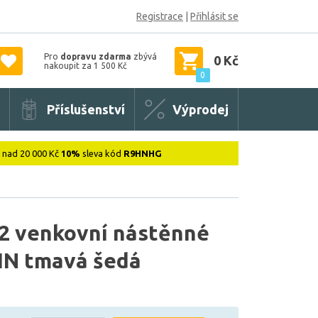
Registrace
|
Přihlásit se
Pro
dopravu zdarma
zbývá
0 Kč
nakoupit za 1 500 Kč
0
Příslušenství
Výprodej
: nad 20 000 Kč
10%
sleva kód
R9HNHG
2 venkovní nástěnné
IN tmavá šedá