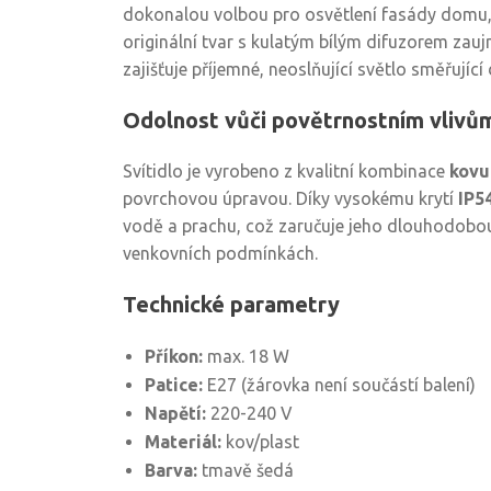
dokonalou volbou pro osvětlení fasády domu, 
originální tvar s kulatým bílým difuzorem zau
zajišťuje příjemné, neoslňující světlo směřující 
Odolnost vůči povětrnostním vlivů
Svítidlo je vyrobeno z kvalitní kombinace
kovu
povrchovou úpravou. Díky vysokému krytí
IP5
vodě a prachu, což zaručuje jeho dlouhodobou
venkovních podmínkách.
Technické parametry
Příkon:
max. 18 W
Patice:
E27 (žárovka není součástí balení)
Napětí:
220-240 V
Materiál:
kov/plast
Barva:
tmavě šedá