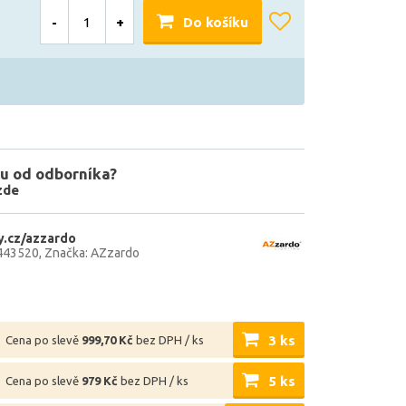
-
+
Do košíku
u od odborníka?
zde
.cz/azzardo
443520
Značka: AZzardo
3 ks
Cena po slevě
999,70 Kč
bez DPH / ks
5 ks
Cena po slevě
979 Kč
bez DPH / ks