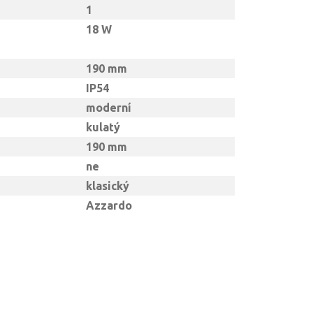
1
18 W
190 mm
IP54
moderní
kulatý
190 mm
ne
klasický
Azzardo