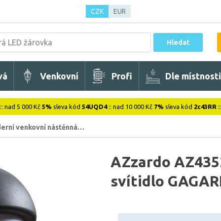
CZK
EUR
Hledat
vá
Venkovní
Profi
Dle místnosti
:: nad 5 000 Kč
5%
sleva kód
54UQD4
:: nad 10 000 Kč
7%
sleva kód
2c43RR
:
erní venkovní nástěnná…
AZzardo AZ435
svítidlo GAGAR