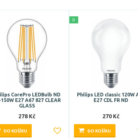
D
ilips CorePro LEDBulb ND
Philips LED classic 120W 
-150W E27 A67 827 CLEAR
E27 CDL FR ND
GLASS
278 Kč
270 Kč
DO KOŠÍKU
DO KOŠÍKU