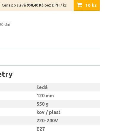
10 ks
Cena po slevě
958,40 Kč
bez DPH / ks
30 dní
etry
šedá
120 mm
550 g
kov / plast
220-240V
E27