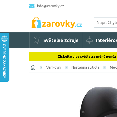
info@zarovky.cz
Světelné zdroje
Interiéro
Získejte více světla za méně peněz
Venkovní
Nástěnná svítidla
Mod