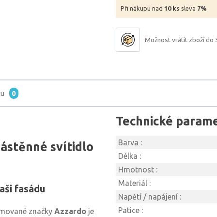
Při nákupu nad
10 ks
sleva
7%
Možnost vrátit zboží do 
tu
0
Technické param
Barva :
stěnné svítidlo
Délka :
Hmotnost :
Materiál :
aši fasádu
Napětí / napájení :
Patice :
mované značky
Azzardo
je