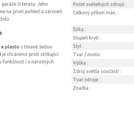
garáže či terasy. Jeho
Počet světelných zdrojů :
jme na první pohled a zároveň
Celkový příkon max. :
dolů.
Šířka :
m
Stupeň krytí :
Styl :
 a plastu
s tmavě šedou
4
je chráněno proti stříkající
Tvar / motiv :
 funkčnost i v náročných
Výška :
Zdroj světla součástí :
Tvar zdroje :
Značka :