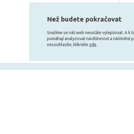
Může být u Vás 17. 8.
Než budete pokračovat
Snažíme se náš web neustále vylepšovat. A k 
pomáhají analyzovat návštěvnost a následně 
nesouhlasíte, klikněte
zde
.
+420 727 800 069
Po-Pá 9:30 - 11:30, 12:30 - 16:00
Vše o nákupu
Obchodní infor
Doprava a platba
Velkoobchod
Obchodní podmínky
Služby pro zákazní
Reklamační podmínky
Affiliate program
Ochrana osobních údajů