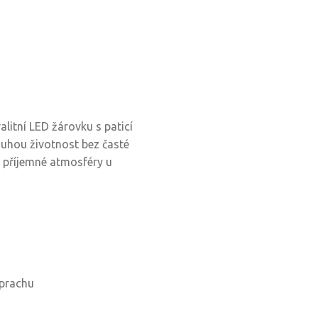
litní LED žárovku s paticí
louhou životnost bez časté
ní příjemné atmosféry u
 prachu