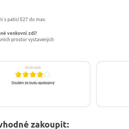
mi s paticí E27 do max.
ěné venkovní zdi?
kovních prostor vystavených
vhodné zakoupit: