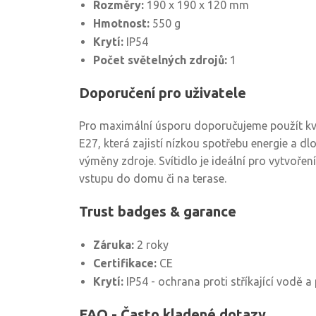
Rozměry:
190 x 190 x 120 mm
Hmotnost:
550 g
Krytí:
IP54
Počet světelných zdrojů:
1
Doporučení pro uživatele
Pro maximální úsporu doporučujeme použít kva
E27, která zajistí nízkou spotřebu energie a d
výměny zdroje. Svítidlo je ideální pro vytvoře
vstupu do domu či na terase.
Trust badges & garance
Záruka:
2 roky
Certifikace:
CE
Krytí:
IP54 - ochrana proti stříkající vodě a
FAQ - Často kladené dotazy