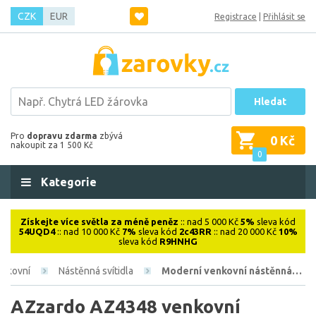
CZK
EUR
Registrace
|
Přihlásit se
Hledat
Pro
dopravu zdarma
zbývá
0 Kč
nakoupit za 1 500 Kč
0
Kategorie
Získejte více světla za méně peněz
:: nad 5 000 Kč
5%
sleva kód
54UQD4
:: nad 10 000 Kč
7%
sleva kód
2c43RR
:: nad 20 000 Kč
10%
sleva kód
R9HNHG
enkovní
Nástěnná svítidla
Moderní venkovní nástěnná…
AZzardo AZ4348 venkovní