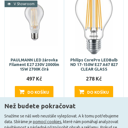
V Showroom
PAULMANN LED žárovka
Philips CorePro LEDBulb
Filament E27 230V 2000lm
ND 17-150W E27 A67 827
15W 2700K čirá
CLEAR GLASS
497 Kč
278 Kč
DO KOŠÍKU
DO KOŠÍKU
Než budete pokračovat
Může být u Vás 19. 8.
Může být u Vás 17. 8.
Snažíme se náš web neustále vylepšovat. A k tomu potřebujeme
data. Sbíráme je
pomocí cookies
, které nám pomáhají analyzovat
návštěvnost a následně přizpůsobit obsah a reklamu. Pokud se