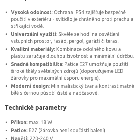
Vysoká odolnost
: Ochrana IP54 zajišťuje bezpečné
použití v exteriéru - svítidlo je chráněno proti prachu a
stříkající vodě.
Univerzální využití
: Skvěle se hodí na osvětlení
vstupních prostor, fasád, pergol, garáží či teras.
Kvalitní materiály
: Kombinace odolného kovu a
plastu zaručuje dlouhou životnost a minimální údržbu.
Snadná kompatibilita
: Patice E27 umožňuje použití
široké škály světelných zdrojů (doporučujeme LED
žárovky pro maximální úsporu energie).
Moderní design
: Minimalistický tvar a kontrast matné
bílé s černou působí čistě a nadčasově.
Technické parametry
Příkon:
max. 18 W
Patice:
E27 (žárovka není součástí balení)
Napětí:
220-240 V