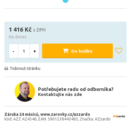
1 416 Kč
s DPH
Na dotaz
-
+
Do košíku
Tisknout stránku
Potřebujete radu od odborníka?
Kontaktujte nás zde
Záruka 24 měsíců
www.zarovky.cz/azzardo
Kód: AZZ AZ4348
EAN: 5901238443483
Značka: AZzardo