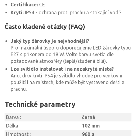
Certifikace:
CE
Krytí:
IP54 - ochrana proti prachu a stříkající vodě
Často kladené otázky (FAQ)
Jaký typ žárovky je nejvhodnější?
Pro maximální úsporu doporučujeme LED žárovky typu
E27 s příkonem do 18 W. Volte barvu světla dle
požadované atmosféry (teplá/studená bílá).
Lze svítidlo instalovat i na nezakrytá místa?
Ano, díky krytí IP54 je svítidlo vhodné pro venkovní
použití i na místech, kde může být vystaveno dešti a
prachu.
Technické parametry
Barva :
černá
Délka :
102 mm
Hmotnost :
960 g