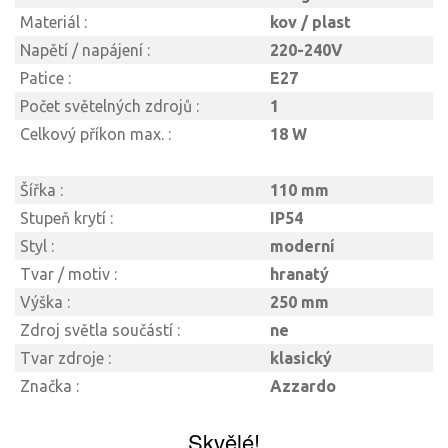
Materiál :
kov / plast
Napětí / napájení :
220-240V
Patice :
E27
Počet světelných zdrojů :
1
Celkový příkon max. :
18 W
Šířka :
110 mm
Stupeň krytí :
IP54
Styl :
moderní
Tvar / motiv :
hranatý
Výška :
250 mm
Zdroj světla součástí :
ne
Tvar zdroje :
klasický
Značka :
Azzardo