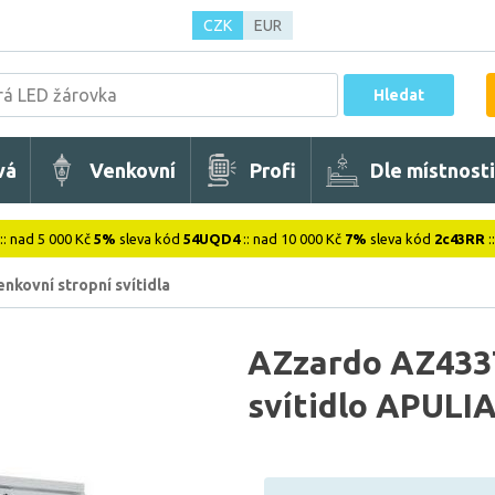
CZK
EUR
Hledat
vá
Venkovní
Profi
Dle místnosti
:: nad 5 000 Kč
5%
sleva kód
54UQD4
:: nad 10 000 Kč
7%
sleva kód
2c43RR
:
nkovní stropní svítidla
AZzardo AZ4337
svítidlo APULIA