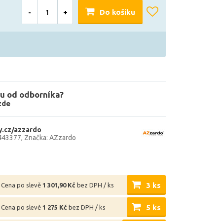
-
+
Do košíku
u od odborníka?
zde
.cz/azzardo
443377
Značka: AZzardo
3 ks
Cena po slevě
1 301,90 Kč
bez DPH / ks
5 ks
Cena po slevě
1 275 Kč
bez DPH / ks