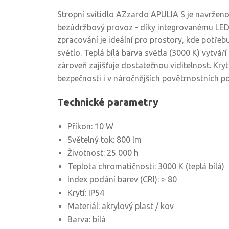
Stropní svítidlo AZzardo APULIA S je navrže
bezúdržbový provoz - díky integrovanému LED 
zpracování je ideální pro prostory, kde potřeb
světlo. Teplá bílá barva světla (3000 K) vytvá
zároveň zajišťuje dostatečnou viditelnost. Kryt
bezpečnosti i v náročnějších povětrnostních 
Technické parametry
Příkon: 10 W
Světelný tok: 800 lm
Životnost: 25 000 h
Teplota chromatičnosti: 3000 K (teplá bílá)
Index podání barev (CRI): ≥ 80
Krytí: IP54
Materiál: akrylový plast / kov
Barva: bílá