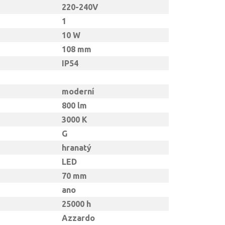
220-240V
1
10 W
108 mm
IP54
moderní
800 lm
3000 K
G
hranatý
LED
70 mm
ano
25000 h
Azzardo