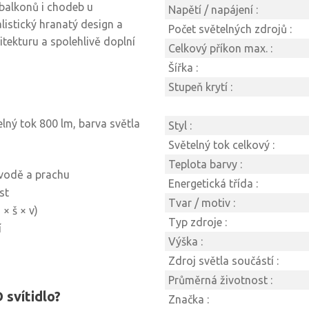
 balkonů i chodeb u
Napětí / napájení :
istický hranatý design a
Počet světelných zdrojů :
tekturu a spolehlivě doplní
Celkový příkon max. :
Šířka :
Stupeň krytí :
elný tok 800 lm, barva světla
Styl :
Světelný tok celkový :
Teplota barvy :
 vodě a prachu
Energetická třída :
st
Tvar / motiv :
× š × v)
Typ zdroje :
í
Výška :
Zdroj světla součástí :
Průměrná životnost :
 svítidlo?
Značka :