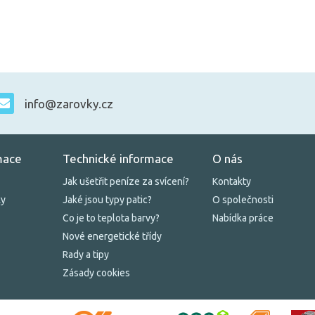
info@zarovky.cz
mace
Technické informace
O nás
Jak ušetřit peníze za svícení?
Kontakty
ky
Jaké jsou typy patic?
O společnosti
Co je to teplota barvy?
Nabídka práce
Nové energetické třídy
Rady a tipy
Zásady cookies