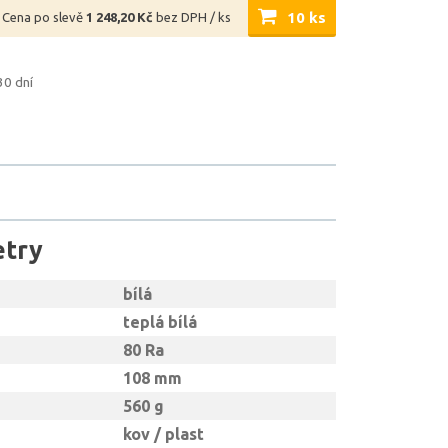
10 ks
Cena po slevě
1 248,20 Kč
bez DPH / ks
30 dní
etry
bílá
teplá bílá
80 Ra
108 mm
560 g
kov / plast