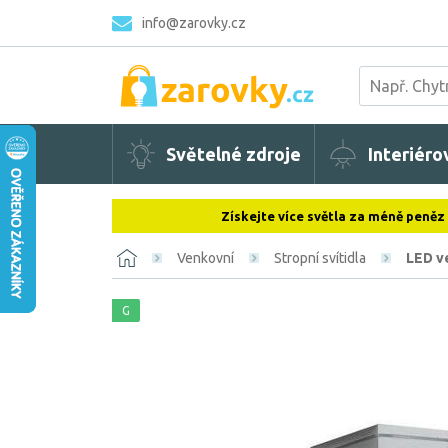
info@zarovky.cz
Světelné zdroje
Interiéro
Získejte více světla za méně peněz
Venkovní
Stropní svítidla
LED ve
G