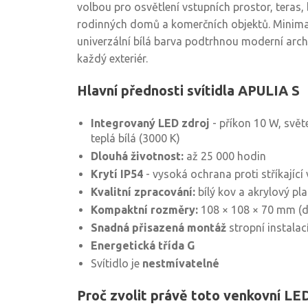
volbou pro osvětlení vstupních prostor, teras,
rodinných domů a komerčních objektů. Minimal
univerzální bílá barva podtrhnou moderní archi
každý exteriér.
Hlavní přednosti svítidla APULIA S
Integrovaný LED zdroj
- příkon 10 W, svět
teplá bílá (3000 K)
Dlouhá životnost:
až 25 000 hodin
Krytí IP54
- vysoká ochrana proti stříkající
Kvalitní zpracování:
bílý kov a akrylový pla
Kompaktní rozměry:
108 × 108 × 70 mm (d 
Snadná přisazená montáž
stropní instalac
Energetická třída G
Svítidlo je
nestmívatelné
Proč zvolit právě toto venkovní LED