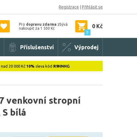
Registrace
|
Přihlásit se
Pro
dopravu zdarma
zbývá
0 Kč
nakoupit za 1 500 Kč
0
Příslušenství
Výprodej
: nad 20 000 Kč
10%
sleva kód
R9HNHG
 venkovní stropní
 S bílá