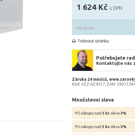
1 624 Kč
s DPH
Na dotaz
Tisknout stránku
Potřebujete rad
Kontaktujte nás 
Záruka 24 měsíců
www.zarovky
Kód: AZZ AZ4337
EAN: 5901238
Množstevní sleva
Při nákupu nad
3 ks
sleva
3%
Při nákupu nad
5 ks
sleva
5%