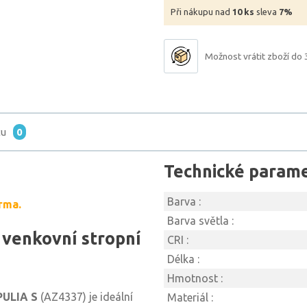
Při nákupu nad
10 ks
sleva
7%
Možnost vrátit zboží do 
tu
0
Technické param
Barva :
rma.
Barva světla :
venkovní stropní
CRI :
Délka :
Hmotnost :
PULIA S
(AZ4337) je ideální
Materiál :