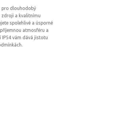
no pro dlouhodobý
zdroji a kvalitnímu
ujete spolehlivé a úsporné
ří příjemnou atmosféru a
í IP54 vám dává jistotu
podmínkách.