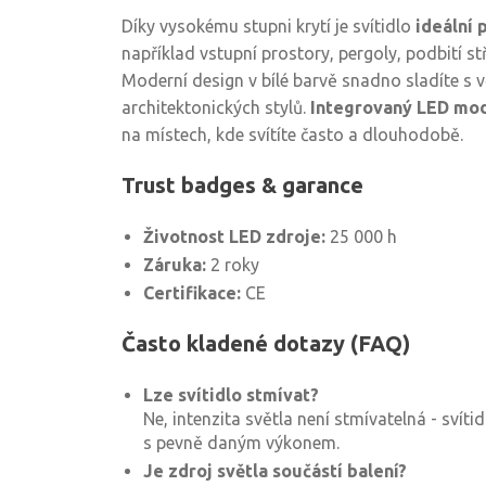
Díky vysokému stupni krytí je svítidlo
ideální 
například vstupní prostory, pergoly, podbití s
Moderní design v bílé barvě snadno sladíte s 
architektonických stylů.
Integrovaný LED mo
na místech, kde svítíte často a dlouhodobě.
Trust badges & garance
Životnost LED zdroje:
25 000 h
Záruka:
2 roky
Certifikace:
CE
Často kladené dotazy (FAQ)
Lze svítidlo stmívat?
Ne, intenzita světla není stmívatelná - svít
s pevně daným výkonem.
Je zdroj světla součástí balení?