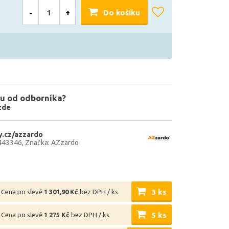
-
+
Do košíku
u od odborníka?
zde
.cz/azzardo
443346
Značka: AZzardo
3 ks
Cena po slevě
1 301,90 Kč
bez DPH / ks
5 ks
Cena po slevě
1 275 Kč
bez DPH / ks