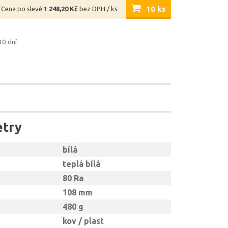
10 ks
Cena po slevě
1 248,20 Kč
bez DPH / ks
30 dní
etry
bílá
teplá bílá
80 Ra
108 mm
480 g
kov / plast