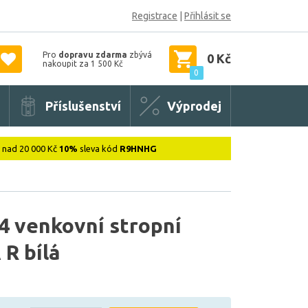
Registrace
|
Přihlásit se
Pro
dopravu zdarma
zbývá
0 Kč
nakoupit za 1 500 Kč
0
Příslušenství
Výprodej
: nad 20 000 Kč
10%
sleva kód
R9HNHG
 venkovní stropní
 R bílá