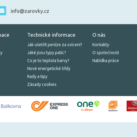
info@zarovky.cz
mace
Technické informace
O nás
Jak ušetřit peníze za svícení?
Kontakty
ky
Jaké jsou typy patic?
O společnosti
Co je to teplota barvy?
Nabídka práce
Nové energetické třídy
Rady a tipy
Zásady cookies