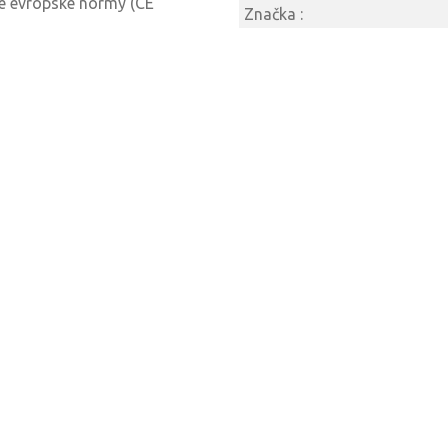
je evropské normy (CE
Značka :