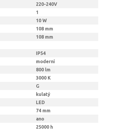
220-240V
1
10 W
108 mm
108 mm
IP54
moderní
800 lm
3000 K
G
kulatý
LED
74 mm
ano
25000 h