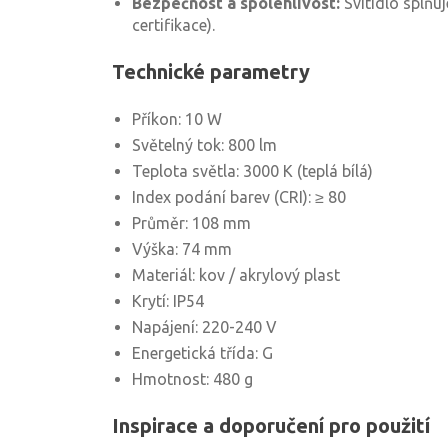
Bezpečnost a spolehlivost:
Svítidlo splňu
certifikace).
Technické parametry
Příkon: 10 W
Světelný tok: 800 lm
Teplota světla: 3000 K (teplá bílá)
Index podání barev (CRI): ≥ 80
Průměr: 108 mm
Výška: 74 mm
Materiál: kov / akrylový plast
Krytí: IP54
Napájení: 220-240 V
Energetická třída: G
Hmotnost: 480 g
Inspirace a doporučení pro použití