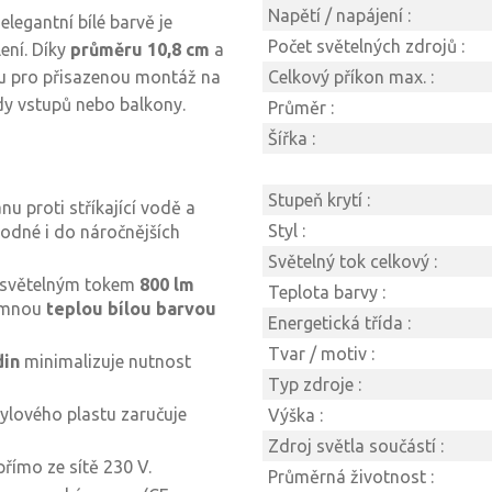
Napětí / napájení :
elegantní bílé barvě je
Počet světelných zdrojů :
ení. Díky
průměru 10,8 cm
a
ou pro přisazenou montáž na
Celkový příkon max. :
edy vstupů nebo balkony.
Průměr :
Šířka :
Stupeň krytí :
nu proti stříkající vodě a
Styl :
hodné i do náročnějších
Světelný tok celkový :
 světelným tokem
800 lm
Teplota barvy :
jemnou
teplou bílou barvou
Energetická třída :
Tvar / motiv :
din
minimalizuje nutnost
Typ zdroje :
lového plastu zaručuje
Výška :
Zdroj světla součástí :
římo ze sítě 230 V.
Průměrná životnost :