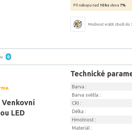
Při nákupu nad
10 ks
sleva
7%
Možnost vrátit zboží do 
tu
0
Technické param
Barva :
rma.
Barva světla :
 Venkovní
CRI :
nou LED
Délka :
Hmotnost :
Materiál :