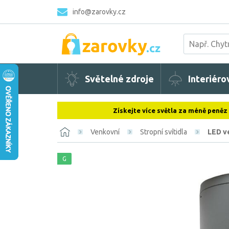
info@zarovky.cz
Světelné zdroje
Interiéro
Získejte více světla za méně peněz
Venkovní
Stropní svítidla
LED ve
G