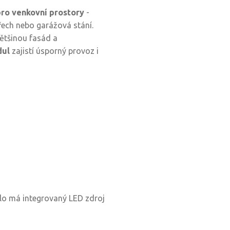
pro venkovní prostory
-
třech nebo garážová stání.
většinou fasád a
dul
zajistí úsporný provoz i
idlo má integrovaný LED zdroj