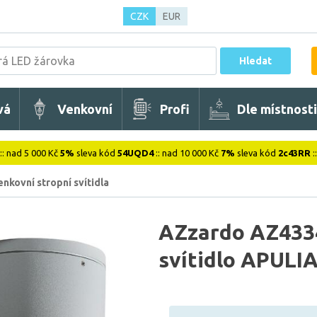
CZK
EUR
Hledat
vá
Venkovní
Profi
Dle místnosti
:: nad 5 000 Kč
5%
sleva kód
54UQD4
:: nad 10 000 Kč
7%
sleva kód
2c43RR
:
nkovní stropní svítidla
AZzardo AZ4334
svítidlo APULIA