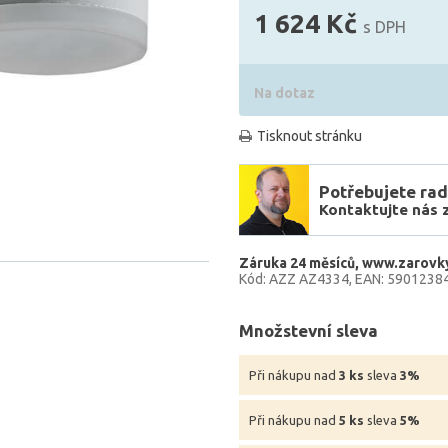
1 624 Kč
s DPH
Na dotaz
Tisknout stránku
Potřebujete rad
Kontaktujte nás 
Záruka 24 měsíců
www.zarovky
Kód: AZZ AZ4334
EAN: 5901238
Množstevní sleva
Při nákupu nad
3 ks
sleva
3%
Při nákupu nad
5 ks
sleva
5%