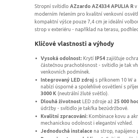
Stropní svítidlo
AZzardo AZ4334 APULIA R
v 
moderním řešením pro kvalitní venkovní osvětl
kompaktní výšce pouze 7,4 cm je ideální volb
strop v exteriéru - například na terasu, podhl
Klíčové vlastnosti a výhody
Vysoká odolnost:
Krytí
IP54
zajišťuje ochra
částečnou prachotěsnost - svítidlo je tak v
venkovních podmínek.
Integrovaný LED zdroj
s příkonem 10 W a
nabízí úsporné a spolehlivé osvětlení s pří
3000 K
(neutrální žluté světlo).
Dlouhá životnost
LED zdroje až
25 000 ho
údržby - svítidlo je takřka bezúdržbové.
Kvalitní zpracování:
Kombinace kovu a akry
mechanickou odolnost i elegantní vzhled.
Jednoduchá instalace
na strop, napájeno p