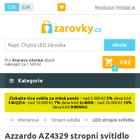
CZK
EUR
Registrace
|
Přihlásit se
Hledat
Pro
dopravu zdarma
zbývá
0 Kč
nakoupit za 1 500 Kč
0
Kategorie
Získejte více světla za méně peněz
:: nad 5 000 Kč
5%
sleva kód
54UQD4
:: nad 10 000 Kč
7%
sleva kód
2c43RR
:: nad 20 000 Kč
10%
sleva kód
R9HNHG
Interiérová
Stropní svítidla
LED stropní svítidla
Azzardo AZ4329 stropní svítidlo