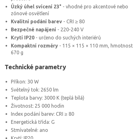
Úzký úhel svícení 23°
- vhodné pro akcentové nebo
zónové osvětlení
Kvalitní podání barev
- CRI ≥ 80
Bezpečné napájení
- 220-240 V
Krytí IP20
- určeno do suchých interiérů
Kompaktní rozměry
- 115 × 115 × 110 mm, hmotnost
670 g
Technické parametry
Příkon: 30 W
Světelný tok: 2650 lm
Teplota barvy: 3000 K (teplá bílá)
Životnost: 25 000 hodin
Index podání barev: CRI ≥ 80
Energetická třída: G
Stmívatelné: ano
Krytí: IP20