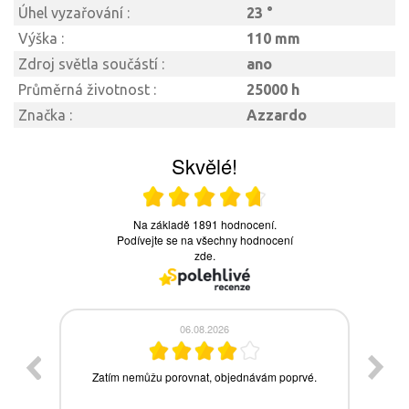
Úhel vyzařování :
23 °
Výška :
110 mm
Zdroj světla součástí :
ano
Průměrná životnost :
25000 h
Značka :
Azzardo