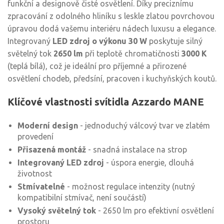
funkční a designově čisté osvětlení. Díky preciznímu
zpracování z odolného hliníku s leskle zlatou povrchovou
úpravou dodá vašemu interiéru nádech luxusu a elegance.
Integrovaný
LED zdroj o výkonu 30 W
poskytuje silný
světelný tok
2650 lm
při teplotě chromatičnosti
3000 K
(teplá bílá), což je ideální pro příjemné a přirozené
osvětlení chodeb, předsíní, pracoven i kuchyňských koutů.
Klíčové vlastnosti svítidla Azzardo MANE
Moderní design
- jednoduchý válcový tvar ve zlatém
provedení
Přisazená montáž
- snadná instalace na strop
Integrovaný LED zdroj
- úspora energie, dlouhá
životnost
Stmívatelné
- možnost regulace intenzity (nutný
kompatibilní stmívač, není součástí)
Vysoký světelný tok
- 2650 lm pro efektivní osvětlení
prostoru