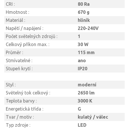
CRI :
80 Ra
Hmotnost :
670 g
Materiál :
hliník
Napětí / napájení :
220-240V
Počet světelných zdrojů :
1
Celkový příkon max. :
30 W
Průměr :
115 mm
Stmívatelné :
ano
Stupeň krytí :
IP20
Styl :
moderní
Světelný tok celkový :
2650 lm
Teplota barvy :
3000 K
Energetická třída :
G
Tvar / motiv :
kulatý / válec
Typ zdroje :
LED