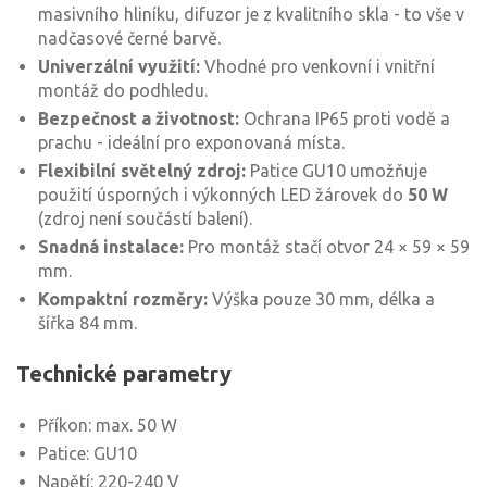
masivního hliníku, difuzor je z kvalitního skla - to vše v
nadčasové černé barvě.
Univerzální využití:
Vhodné pro venkovní i vnitřní
montáž do podhledu.
Bezpečnost a životnost:
Ochrana IP65 proti vodě a
prachu - ideální pro exponovaná místa.
Flexibilní světelný zdroj:
Patice GU10 umožňuje
použití úsporných i výkonných LED žárovek do
50 W
(zdroj není součástí balení).
Snadná instalace:
Pro montáž stačí otvor 24 × 59 × 59
mm.
Kompaktní rozměry:
Výška pouze 30 mm, délka a
šířka 84 mm.
Technické parametry
Příkon: max. 50 W
Patice: GU10
Napětí: 220-240 V