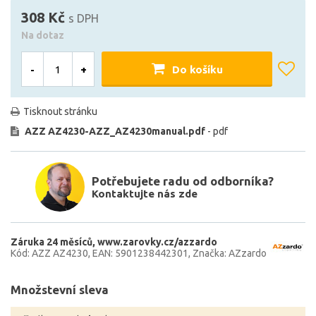
308 Kč
s DPH
Na dotaz
-
+
Do košíku
Tisknout stránku
AZZ AZ4230-AZZ_AZ4230manual.pdf
- pdf
Potřebujete radu od odborníka?
Kontaktujte nás zde
Záruka 24 měsíců
www.zarovky.cz/azzardo
Kód: AZZ AZ4230
EAN: 5901238442301
Značka: AZzardo
Množstevní sleva