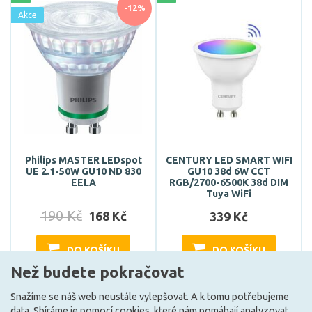
-12%
Akce
Philips MASTER LEDspot
CENTURY LED SMART WIFI
UE 2.1-50W GU10 ND 830
GU10 38d 6W CCT
EELA
RGB/2700-6500K 38d DIM
Tuya WiFi
190 Kč
168 Kč
339 Kč
DO KOŠÍKU
DO KOŠÍKU
Než budete pokračovat
Snažíme se náš web neustále vylepšovat. A k tomu potřebujeme
Skladem e-shop (4 ks)
Může být u Vás 17. 9.
data. Sbíráme je
pomocí cookies
, které nám pomáhají analyzovat