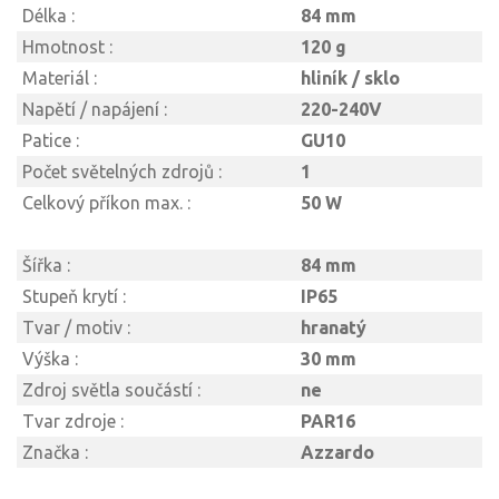
Délka :
84 mm
Hmotnost :
120 g
Materiál :
hliník / sklo
Napětí / napájení :
220-240V
Patice :
GU10
Počet světelných zdrojů :
1
Celkový příkon max. :
50 W
Šířka :
84 mm
Stupeň krytí :
IP65
Tvar / motiv :
hranatý
Výška :
30 mm
Zdroj světla součástí :
ne
Tvar zdroje :
PAR16
Značka :
Azzardo