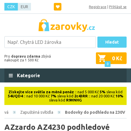
CZK
EUR
Registrace
|
Přihlásit se
Hledat
Pro
dopravu zdarma
zbývá
0 Kč
nakoupit za 1 500 Kč
0
Kategorie
Získejte více světla za méně peněz
:: nad 5 000 Kč
5%
sleva kód
54UQD4
:: nad 10 000 Kč
7%
sleva kód
2c43RR
:: nad 20 000 Kč
10%
sleva kód
R9HNHG
érová
Zapuštěná svítidla
Bodovky do podhledu na 230V
AZzardo AZ4230 podhledové