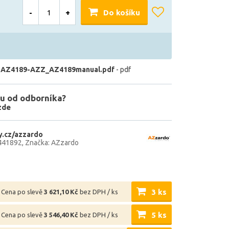
-
+
Do košíku
 AZ4189-AZZ_AZ4189manual.pdf
- pdf
u od odborníka?
zde
.cz/azzardo
441892
Značka: AZzardo
3 ks
Cena po slevě
3 621,10 Kč
bez DPH / ks
5 ks
Cena po slevě
3 546,40 Kč
bez DPH / ks