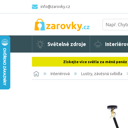
info@zarovky.cz
Světelné zdroje
Interiéro
Získejte více světla za méně peněz
Interiérová
Lustry, závěsná svítidla