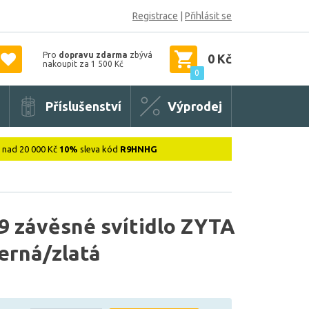
Registrace
|
Přihlásit se
Pro
dopravu zdarma
zbývá
0 Kč
nakoupit za 1 500 Kč
0
Příslušenství
Výprodej
: nad 20 000 Kč
10%
sleva kód
R9HNHG
 závěsné svítidlo ZYTA
černá/zlatá