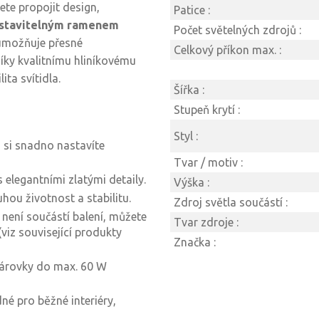
ete propojit design,
Patice :
stavitelným ramenem
Počet světelných zdrojů :
 umožňuje přesné
Celkový příkon max. :
íky kvalitnímu hliníkovému
ita svítidla.
Šířka :
Stupeň krytí :
Styl :
si snadno nastavíte
Tvar / motiv :
elegantními zlatými detaily.
Výška :
uhou životnost a stabilitu.
Zdroj světla součástí :
o není součástí balení, můžete
Tvar zdroje :
(viz související produkty
Značka :
árovky do max. 60 W
dné pro běžné interiéry,