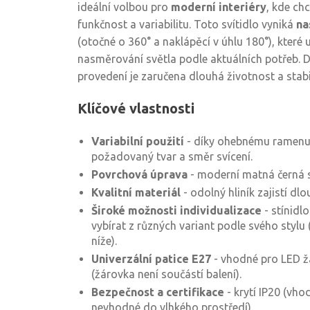
ideální volbou pro
moderní interiéry
, kde chc
funkčnost a variabilitu. Toto svítidlo vyniká
na
(otočné o 360° a naklápěcí v úhlu 180°), které
nasměrování světla podle aktuálních potřeb. D
provedení je zaručena dlouhá životnost a stabil
Klíčové vlastnosti
Variabilní použití
- díky ohebnému ramenu 
požadovaný tvar a směr svícení.
Povrchová úprava
- moderní matná černá s 
Kvalitní materiál
- odolný hliník zajistí dlo
Široké možnosti individualizace
- stínidl
vybírat z různých variant podle svého stylu 
níže).
Univerzální patice E27
- vhodné pro LED ž
(žárovka není součástí balení).
Bezpečnost a certifikace
- krytí IP20 (vho
nevhodné do vlhkého prostředí).