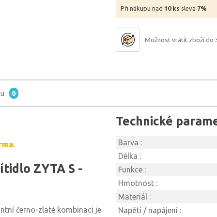
Při nákupu nad
10 ks
sleva
7%
Možnost vrátit zboží do 
tu
0
Technické param
Barva :
rma.
Délka :
tidlo ZYTA S -
Funkce :
Hmotnost :
Materiál :
ntní černo-zlaté kombinaci je
Napětí / napájení :