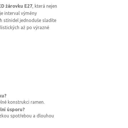
ED žárovku E27
, která nejen
je interval výměny
 stínidel jednoduše sladíte
alistických až po výrazné
ku?
telné konstrukci ramen.
lní úsporu?
nízkou spotřebou a dlouhou