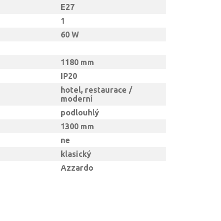
E27
1
60 W
1180 mm
IP20
hotel, restaurace /
moderní
podlouhlý
1300 mm
ne
klasický
Azzardo