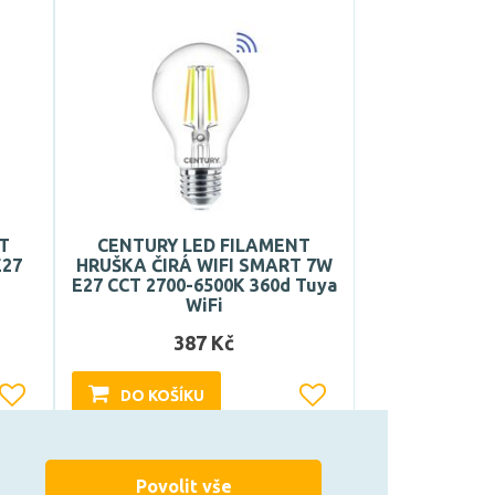
T
CENTURY LED FILAMENT
E27
HRUŠKA ČIRÁ WIFI SMART 7W
E27 CCT 2700-6500K 360d Tuya
WiFi
387 Kč
DO KOŠÍKU
Může být u Vás 18. 9.
Povolit vše