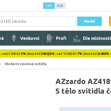
CZK
EUR
Hledat
vá
Venkovní
Profi
Dle místnosti
:: nad 5 000 Kč
5%
sleva kód
54UQD4
:: nad 10 000 Kč
7%
sleva kód
2c43RR
:
Moderní závěsná svítidla
AZzardo AZ4189
S tělo svítidla 