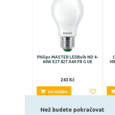
Philips MASTER LEDBulb ND 4-
60W E27 827 A60 FR G UE
HR
243 Kč
DO KOŠÍKU
Skladem e-shop (5 ks)
Než budete pokračovat