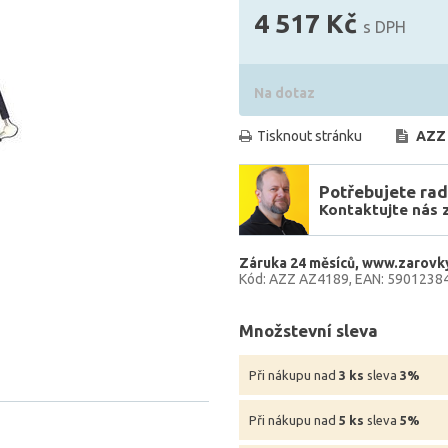
4 517 Kč
s DPH
Na dotaz
Tisknout stránku
AZZ
Potřebujete rad
Kontaktujte nás 
Záruka 24 měsíců
www.zarovky
Kód: AZZ AZ4189
EAN: 5901238
Množstevní sleva
Při nákupu nad
3 ks
sleva
3%
Při nákupu nad
5 ks
sleva
5%