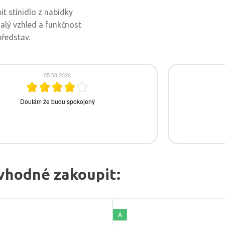
t stínidlo z nabídky
nalý vzhled a funkčnost
představ.
vhodné zakoupit:
A