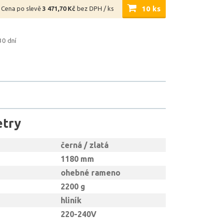
10 ks
Cena po slevě
3 471,70 Kč
bez DPH / ks
30 dní
etry
černá / zlatá
1180 mm
ohebné rameno
2200 g
hliník
220-240V