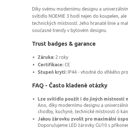
Díky svému modernímu designu a univerzáln
svítidlo NOEMIE 3 hodí nejen do koupelen, ale 
technických místností. Jeho hranaté linie a ma
současné trendy v bytovém designu.
Trust badges & garance
Záruka:
2 roky
Certifikace:
CE
Stupeň krytí:
IP44 - vhodné do vlhkého pro
FAQ - Často kladené otázky
Lze svítidlo použít i do jiných místností
Ano, díky modernímu designu a univerzáln
chodby, kuchyně, technické místnosti či kan
Jakou žárovku zvolit pro maximální úsp
Doporučujeme LED žárovky GU10 s příkonem