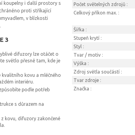
 koupelny i další prostory s
Počet světelných zdrojů :
 chráněno proti stříkající
Celkový příkon max. :
umyvadlem, v blízkosti
.
Šířka :
Stupeň krytí :
E 3
Styl :
hyblivé difuzory lze otáčet o
Tvar / motiv :
te světlo přesně tam, kde je
Výška :
Zdroj světla součástí :
 kvalitního kovu a mléčného
Tvar zdroje :
aždém interiéru.
Značka :
izpůsobíte podle potřeb
strukce s důrazem na
la z kovu, difuzory zakončené
la.