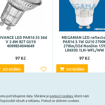
DVANCE LED PAR16 35 36d
MEGAMAN LED reflect
V 2.6W 827 GU10
PAR16 3.1W GU10 2700
4099854044649
270lm/35d NonDim 15
LR6303.1LN-WFL/WW
97 Kč
97 Kč
DO KOŠÍKU
DO KOŠÍKU
Může být u Vás 17. 8.
Může být u Vás 14. 8.
tomu potřebujeme data. Sbíráme je
pomocí cookies
, které nám
Načíst další
přizpůsobit obsah a reklamu. Pokud se sběrem cookies