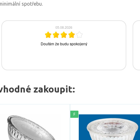
minimální spotřebu.
vhodné zakoupit:
F