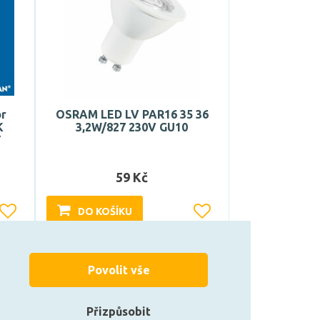
or
OSRAM LED LV PAR16 35 36
K
3,2W/827 230V GU10
Y
59 Kč
DO KOŠÍKU
Může být u Vás 10. 8.
Povolit vše
Přizpůsobit