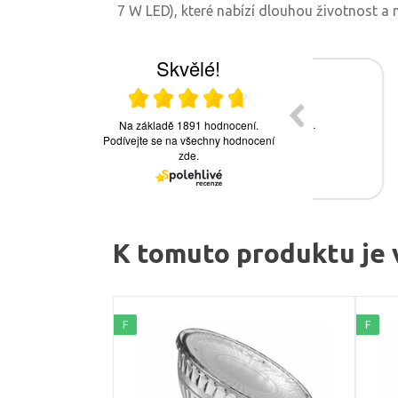
7 W LED), které nabízí dlouhou životnost a 
K tomuto produktu je 
F
F