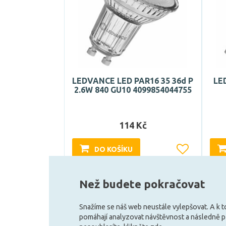
LEDVANCE LED PAR16 35 36d P
LE
2.6W 840 GU10 4099854044755
114 Kč
DO KOŠÍKU
Může být u Vás 10. 8.
Než budete pokračovat
Snažíme se náš web neustále vylepšovat. A k 
pomáhají analyzovat návštěvnost a následně 