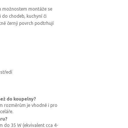
ím možnostem montáže se
i do chodeb, kuchyní či
tně černý povrch podtrhují
středí
 než do koupelny?
ím rozměrům je vhodné i pro
celáře.
oru?
 do 35 W (ekvivalent cca 4-