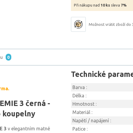
Při nákupu nad
10 ks
sleva
7%
Možnost vrátit zboží do 
tu
0
Technické param
Barva :
rma.
Délka :
EMIE 3 černá -
Hmotnost :
o koupelny
Materiál :
Napětí / napájení :
E 3
v elegantním matně
Patice :