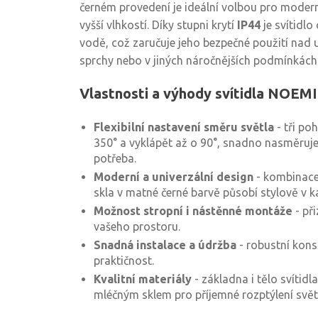
černém provedení je ideální volbou pro moderní
vyšší vlhkostí. Díky stupni krytí
IP44
je svítidlo
vodě, což zaručuje jeho bezpečné použití nad 
sprchy nebo v jiných náročnějších podmínkách
Vlastnosti a výhody svítidla NOEMI
Flexibilní nastavení směru světla
- tři po
350° a vyklápět až o 90°, snadno nasměruje
potřeba.
Moderní a univerzální design
- kombinace
skla v matné černé barvě působí stylově v k
Možnost stropní i nástěnné montáže
- př
vašeho prostoru.
Snadná instalace a údržba
- robustní kon
praktičnost.
Kvalitní materiály
- základna i tělo svítid
mléčným sklem pro příjemné rozptýlení svět