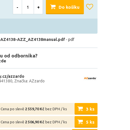
-
+
Do košíku
 AZ4138-AZZ_AZ4138manual.pdf
- pdf
u od odborníka?
zde
.cz/azzardo
441380
Značka: AZzardo
3 ks
Cena po slevě
2 559,70 Kč
bez DPH / ks
5 ks
Cena po slevě
2 506,90 Kč
bez DPH / ks