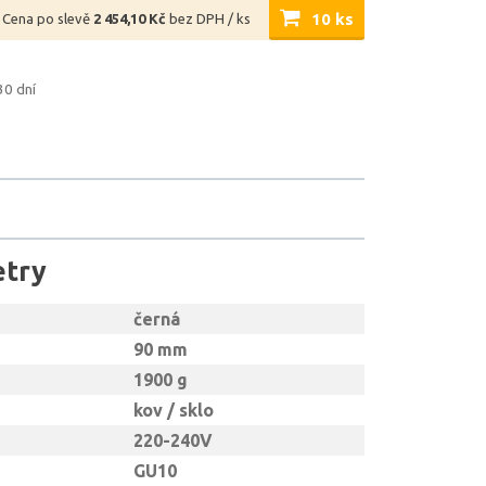
10 ks
Cena po slevě
2 454,10 Kč
bez DPH / ks
30 dní
etry
černá
90 mm
1900 g
kov / sklo
220-240V
GU10