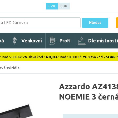
CZK
EUR
Hledat
vá
Venkovní
Profi
Dle místnosti
:: nad 5 000 Kč
5%
sleva kód
54UQD4
:: nad 10 000 Kč
7%
sleva kód
2c43RR
:
vá svítidla
Azzardo AZ4138
NOEMIE 3 čern