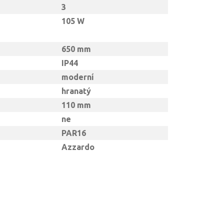
3
105 W
650 mm
IP44
moderní
hranatý
110 mm
ne
PAR16
Azzardo