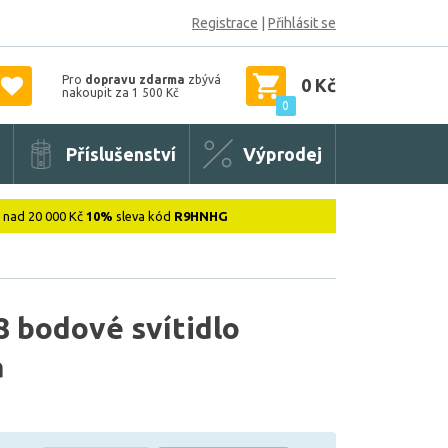
Registrace
|
Přihlásit se
Pro
dopravu zdarma
zbývá
0 Kč
nakoupit za 1 500 Kč
0
Příslušenství
Výprodej
: nad 20 000 Kč
10%
sleva kód
R9HNHG
 bodové svítidlo
á