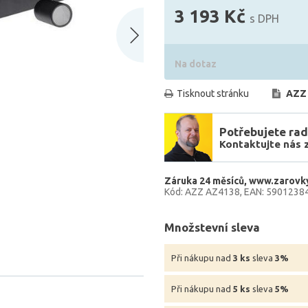
3 193 Kč
s DPH
Na dotaz
Tisknout stránku
AZZ
Potřebujete rad
Kontaktujte nás 
Záruka 24 měsíců
www.zarovky
Kód: AZZ AZ4138
EAN: 5901238
Množstevní sleva
Při nákupu nad
3 ks
sleva
3%
Při nákupu nad
5 ks
sleva
5%