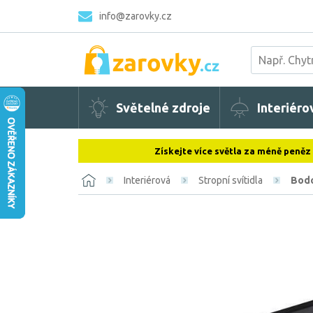
info@zarovky.cz
Světelné zdroje
Interiéro
Získejte více světla za méně peněz
Interiérová
Stropní svítidla
Bodo