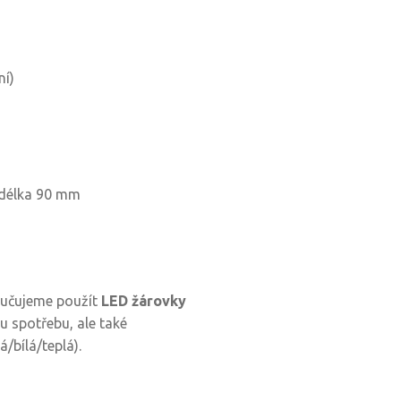
ní)
 délka 90 mm
ručujeme použít
LED žárovky
u spotřebu, ale také
/bílá/teplá).