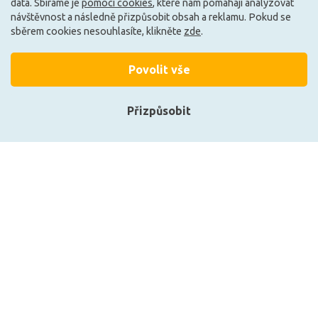
data. Sbíráme je
pomocí cookies
, které nám pomáhají analyzovat
návštěvnost a následně přizpůsobit obsah a reklamu. Pokud se
E
E
sběrem cookies nesouhlasíte, klikněte
zde
.
Povolit vše
Přizpůsobit
Přihlásit se
Registrace
LEDVANCE PIN DIM 40
LEDVANCE ST+ 3XD PIN 40
4W/2700K G9
4 W/2700K G9
4058075432246
4058075432277
249 Kč
260 Kč
DO KOŠÍKU
DO KOŠÍKU
Zobrazit naše produkty