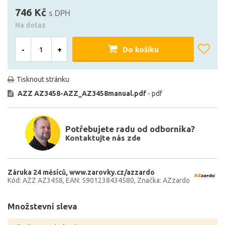
746 Kč
s DPH
Na dotaz
-
+
Do košíku
Tisknout stránku
AZZ AZ3458-AZZ_AZ3458manual.pdf
- pdf
Potřebujete radu od odborníka?
Kontaktujte nás zde
Záruka 24 měsíců
www.zarovky.cz/azzardo
Kód: AZZ AZ3458
EAN: 5901238434580
Značka: AZzardo
Množstevní sleva