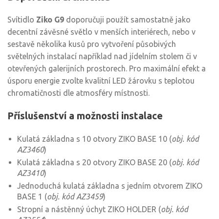
Svítidlo
Ziko G9
doporučuji použít samostatně jako
decentní závěsné světlo v menších interiérech, nebo v
sestavě několika kusů pro vytvoření působivých
světelných instalací například nad jídelním stolem či v
otevřených galerijních prostorech. Pro maximální efekt a
úsporu energie zvolte kvalitní LED žárovku s teplotou
chromatičnosti dle atmosféry místnosti.
Příslušenství a možnosti instalace
Kulatá základna s 10 otvory ZIKO BASE 10 (
obj. kód
AZ3460
)
Kulatá základna s 20 otvory ZIKO BASE 20 (
obj. kód
AZ3410
)
Jednoduchá kulatá základna s jedním otvorem ZIKO
BASE 1 (
obj. kód AZ3459
)
Stropní a nástěnný úchyt ZIKO HOLDER (
obj. kód