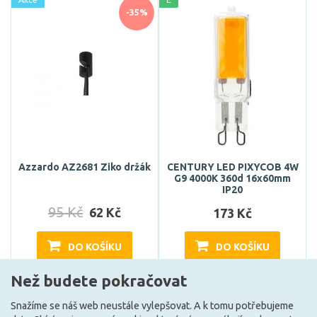
-35%
Azzardo AZ2681 Ziko držák
CENTURY LED PIXYCOB 4W
G9 4000K 360d 16x60mm
IP20
95 Kč
62 Kč
173 Kč
DO KOŠÍKU
DO KOŠÍKU
Než budete pokračovat
Skladem e-shop (2 ks)
Může být u Vás 17. 8.
Snažíme se náš web neustále vylepšovat. A k tomu potřebujeme