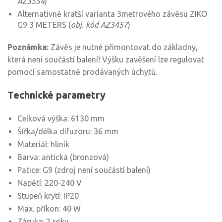
AZ3554
)
Alternativně kratší varianta 3metrového závěsu ZIKO
G9 3 METERS (
obj. kód AZ3457
)
Poznámka:
Závěs je nutné přimontovat do základny,
která není součástí balení! Výšku zavěšení lze regulovat
pomocí samostatně prodávaných úchytů.
Technické parametry
Celková výška: 6130 mm
Šířka/délka difuzoru: 36 mm
Materiál: hliník
Barva: antická (bronzová)
Patice: G9 (zdroj není součástí balení)
Napětí: 220-240 V
Stupeň krytí: IP20
Max. příkon: 40 W
Záruka: 2 roky