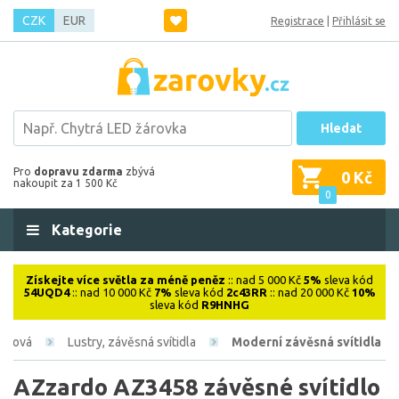
CZK
EUR
Registrace
|
Přihlásit se
Hledat
Pro
dopravu zdarma
zbývá
0 Kč
nakoupit za 1 500 Kč
0
Kategorie
Získejte více světla za méně peněz
:: nad 5 000 Kč
5%
sleva kód
54UQD4
:: nad 10 000 Kč
7%
sleva kód
2c43RR
:: nad 20 000 Kč
10%
sleva kód
R9HNHG
iérová
Lustry, závěsná svítidla
Moderní závěsná svítidla
AZzardo AZ3458 závěsné svítidlo