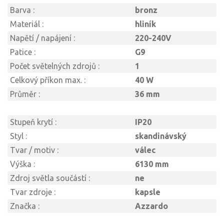
Barva :
bronz
Materiál :
hliník
Napětí / napájení :
220-240V
Patice :
G9
Počet světelných zdrojů :
1
Celkový příkon max. :
40 W
Průměr :
36 mm
Stupeň krytí :
IP20
Styl :
skandinávský
Tvar / motiv :
válec
Výška :
6130 mm
Zdroj světla součástí :
ne
Tvar zdroje :
kapsle
Značka :
Azzardo