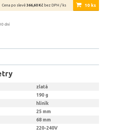
10 ks
Cena po slevě
366,60 Kč
bez DPH / ks
30 dní
etry
zlatá
190 g
hliník
25 mm
68 mm
220-240V