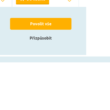
Může být u Vás 17. 8.
Povolit vše
Přizpůsobit
zarovky.cz