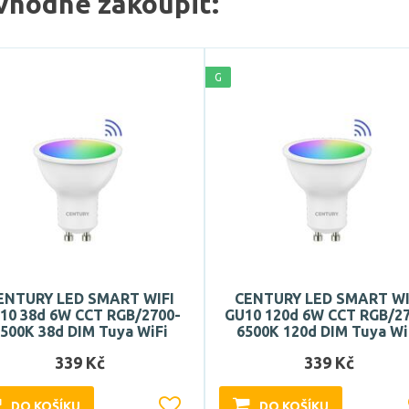
vhodné zakoupit:
G
ENTURY LED SMART WIFI
CENTURY LED SMART WI
10 38d 6W CCT RGB/2700-
GU10 120d 6W CCT RGB/2
500K 38d DIM Tuya WiFi
6500K 120d DIM Tuya Wi
339 Kč
339 Kč
DO KOŠÍKU
DO KOŠÍKU