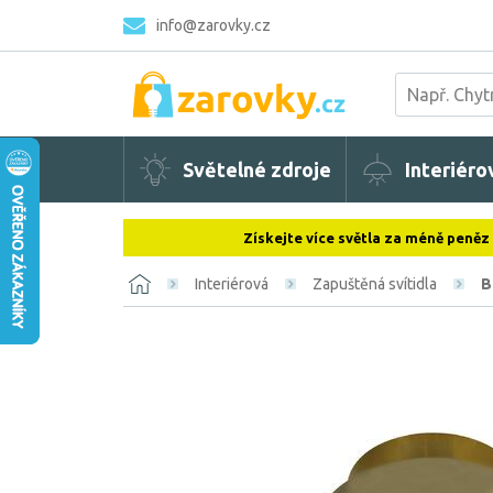
info@zarovky.cz
Světelné zdroje
Interiéro
Získejte více světla za méně peněz
Interiérová
Zapuštěná svítidla
B