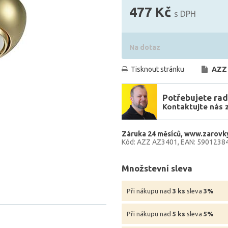
477 Kč
s DPH
Na dotaz
Tisknout stránku
AZZ
Potřebujete rad
Kontaktujte nás 
Záruka 24 měsíců
www.zarovky
Kód: AZZ AZ3401
EAN: 5901238
Množstevní sleva
Při nákupu nad
3 ks
sleva
3%
Při nákupu nad
5 ks
sleva
5%