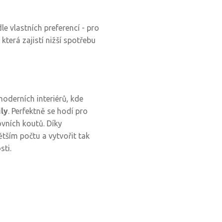
le vlastních preferencí - pro
erá zajistí nižší spotřebu
oderních interiérů, kde
ily
. Perfektně se hodí pro
ovních koutů. Díky
ětším počtu a vytvořit tak
sti.