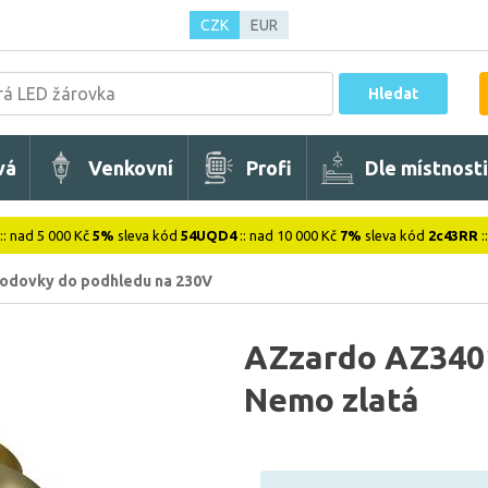
CZK
EUR
Hledat
vá
Venkovní
Profi
Dle místnosti
:: nad 5 000 Kč
5%
sleva kód
54UQD4
:: nad 10 000 Kč
7%
sleva kód
2c43RR
:
odovky do podhledu na 230V
AZzardo AZ3401
Nemo zlatá