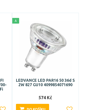
A
FI
LEDVANCE LED PAR16 50 36d S
700-
2W 827 GU10 4099854071690
Fi
574 Kč
DO KOŠÍKU