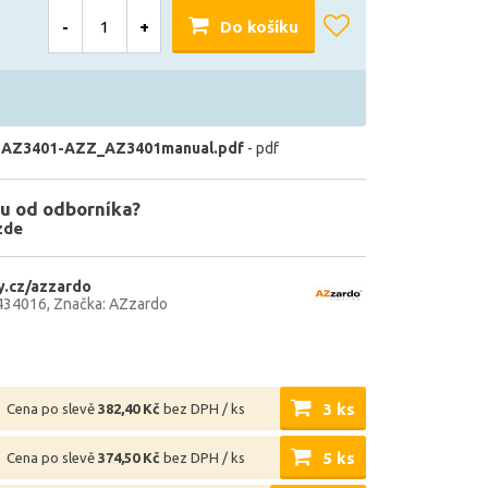
-
+
Do košíku
 AZ3401-AZZ_AZ3401manual.pdf
- pdf
u od odborníka?
zde
.cz/azzardo
434016
Značka: AZzardo
3 ks
Cena po slevě
382,40 Kč
bez DPH / ks
5 ks
Cena po slevě
374,50 Kč
bez DPH / ks