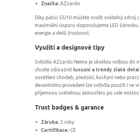
Značka:
AZzardo
Díky patici GU10 můžete zvolit světelný zdroj d
maximální úsporu doporučujeme LED žárovku, kt
energie a delší životnost.
Využití a designové tipy
Svítidlo AZzardo Nemo je skvělou volbou do m
chcete zdůraznit
luxusní a trendy zlaté deta
osvětlení chodeb, předsíní, kuchyní nebo prac
decentnímu provedení lze svítidla použít i ve v
příjemnou světelnou atmosféru po celé místno
Trust badges & garance
Záruka:
2 roky
Certifikace:
CE