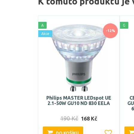
K tomuto produktu je 
A
G
-12%
Akce
Philips MASTER LEDspot UE
C
2.1-50W GU10 ND 830 EELA
GU
6
190 Kč
168 Kč
DO KOŠÍKU