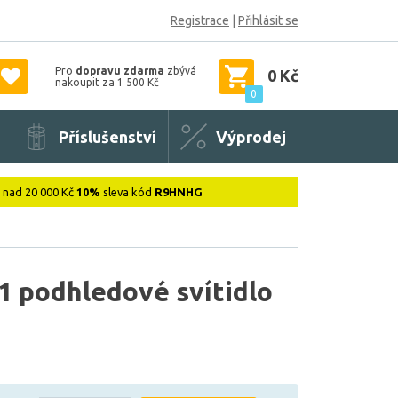
Registrace
|
Přihlásit se
Pro
dopravu zdarma
zbývá
0 Kč
nakoupit za 1 500 Kč
0
Příslušenství
Výprodej
: nad 20 000 Kč
10%
sleva kód
R9HNHG
 podhledové svítidlo