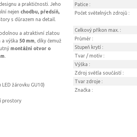
designu a praktičnosti. Jeho
Patice :
lní nejen
chodbu, předsíň,
Počet světelných zdrojů :
story s důrazem na detail.
Celkový příkon max. :
 odolnou a atraktivní zlatou
Průměr :
m
a výška
50 mm
, díky čemuž
Stupeň krytí :
nutný
montážní otvor o
Tvar / motiv :
mm
.
Výška :
Zdroj světla součástí :
Tvar zdroje :
 LED žárovku GU10)
Značka :
í prostory