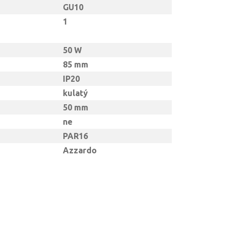
GU10
1
50 W
85 mm
IP20
kulatý
50 mm
ne
PAR16
Azzardo