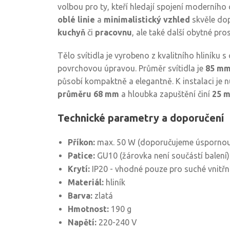
volbou pro ty, kteří hledají spojení moderního 
oblé linie
a
minimalistický vzhled
skvěle dop
kuchyň
či
pracovnu
, ale také další obytné pro
Tělo svítidla je vyrobeno z kvalitního hliníku s
povrchovou úpravou. Průměr svítidla je
85 m
působí kompaktně a elegantně. K instalaci je 
průměru 68 mm
a hloubka zapuštění činí
25 
Technické parametry a doporučení
Příkon:
max. 50 W (doporučujeme úspornou
Patice:
GU10 (žárovka není součástí balení)
Krytí:
IP20 - vhodné pouze pro suché vnitřn
Materiál:
hliník
Barva:
zlatá
Hmotnost:
190 g
Napětí:
220-240 V