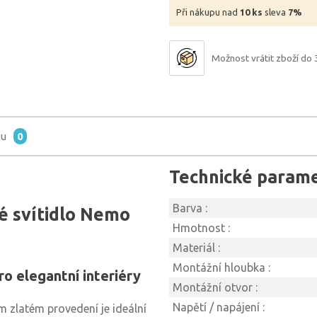
Při nákupu nad
10 ks
sleva
7%
Možnost vrátit zboží do 
tu
0
Technické param
Barva :
 svítidlo Nemo
Hmotnost :
Materiál :
Montážní hloubka :
ro elegantní interiéry
Montážní otvor :
Napětí / napájení :
m zlatém provedení je ideální