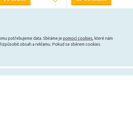
Může být u Vás 15. 9.
Může být u Vás 15. 9.
Načíst další
tomu potřebujeme data. Sbíráme je
pomocí cookies
, které nám
přizpůsobit obsah a reklamu. Pokud se sběrem cookies
info@zarovky.cz
mace
Technické informace
O nás
Jak ušetřit peníze za svícení?
Kontakty
ky
Jaké jsou typy patic?
O společnosti
Co je to teplota barvy?
Nabídka práce