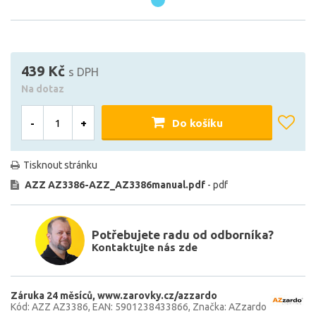
439 Kč
s DPH
Na dotaz
-
+
Do košíku
Tisknout stránku
AZZ AZ3386-AZZ_AZ3386manual.pdf
- pdf
Potřebujete radu od odborníka?
Kontaktujte nás zde
Záruka 24 měsíců
www.zarovky.cz/azzardo
Kód: AZZ AZ3386
EAN: 5901238433866
Značka: AZzardo