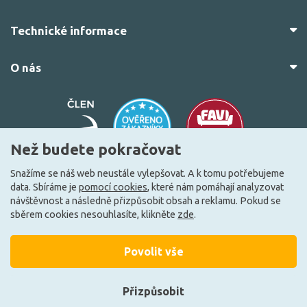
Technické informace
O nás
Než budete pokračovat
Snažíme se náš web neustále vylepšovat. A k tomu potřebujeme
data. Sbíráme je
pomocí cookies
, které nám pomáhají analyzovat
© 2010–2026 Všechna práva vyhrazena.
žárovky.cz
návštěvnost a následně přizpůsobit obsah a reklamu. Pokud se
Vytvořilo
FEO.cz
sběrem cookies nesouhlasíte, klikněte
zde
.
Povolit vše
Přizpůsobit