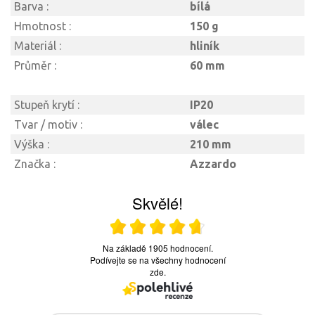
Barva :
bílá
Hmotnost :
150 g
Materiál :
hliník
Průměr :
60 mm
Stupeň krytí :
IP20
Tvar / motiv :
válec
Výška :
210 mm
Značka :
Azzardo