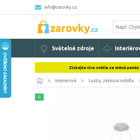
info@zarovky.cz
Světelné zdroje
Interiéro
Získejte více světla za méně peněz
Interiérová
Lustry, závěsná svítidla
G