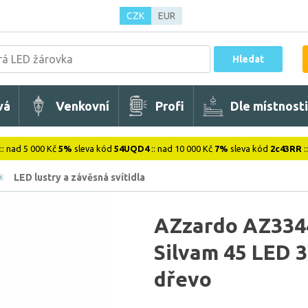
CZK
EUR
Hledat
vá
Venkovní
Profi
Dle místnosti
:: nad 5 000 Kč
5%
sleva kód
54UQD4
:: nad 10 000 Kč
7%
sleva kód
2c43RR
:
LED lustry a závěsná svítidla
AZzardo AZ3344
Silvam 45 LED 
dřevo