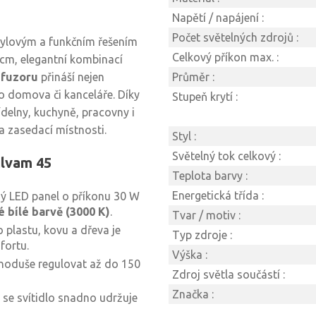
Napětí / napájení :
Počet světelných zdrojů :
tylovým a funkčním řešením
Celkový příkon max. :
 cm, elegantní kombinací
ifuzoru
přináší nejen
Průměr :
ho domova či kanceláře. Díky
Stupeň krytí :
delny, kuchyně, pracovny i
 a zasedací místnosti.
Styl :
Světelný tok celkový :
ilvam 45
Teplota barvy :
Energetická třída :
ný LED panel o příkonu 30 W
é bílé barvě (3000 K)
.
Tvar / motiv :
plastu, kovu a dřeva je
Typ zdroje :
fortu.
Výška :
dnoduše regulovat až do 150
Zdroj světla součástí :
Značka :
 se svítidlo snadno udržuje