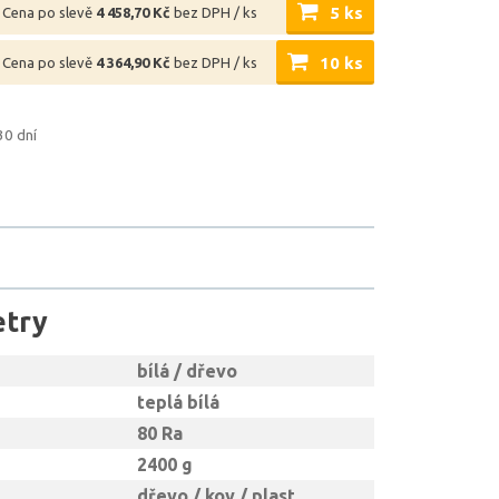
5 ks
Cena po slevě
4 458,70 Kč
bez DPH / ks
10 ks
Cena po slevě
4 364,90 Kč
bez DPH / ks
30 dní
etry
bílá / dřevo
teplá bílá
80 Ra
2400 g
dřevo / kov / plast