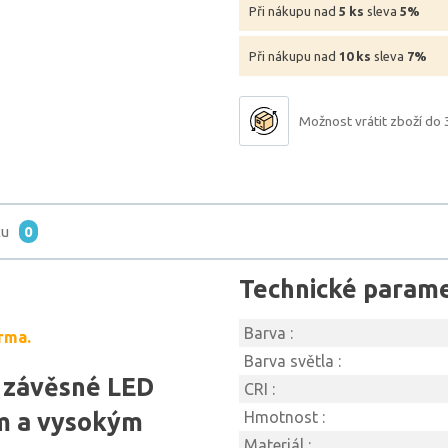
Při nákupu nad
5 ks
sleva
5%
Při nákupu nad
10 ks
sleva
7%
Možnost vrátit zboží do 
tu
0
Technické param
Barva :
rma.
Barva světla :
 závěsné LED
CRI :
em a vysokým
Hmotnost :
Materiál :