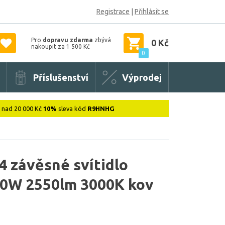
Registrace
|
Přihlásit se
Pro
dopravu zdarma
zbývá
0 Kč
nakoupit za 1 500 Kč
0
Příslušenství
Výprodej
: nad 20 000 Kč
10%
sleva kód
R9HNHG
 závěsné svítidlo
30W 2550lm 3000K kov