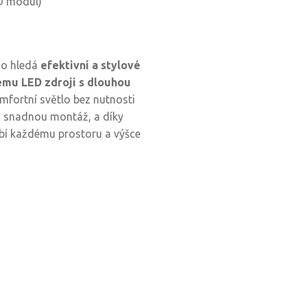
ED modul)
kdo hledá
efektivní a stylové
mu LED zdroji s dlouhou
mfortní světlo bez nutnosti
ro snadnou montáž, a díky
bí každému prostoru a výšce