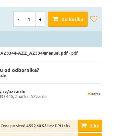
-
+
Do košíku
 AZ3344-AZZ_AZ3344manual.pdf
- pdf
u od odborníka?
zde
.cz/azzardo
433446
Značka: AZzardo
3 ks
Cena po slevě
4 552,60 Kč
bez DPH / ks