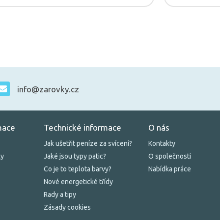
info@zarovky.cz
mace
Technické informace
O nás
Jak ušetřit peníze za svícení?
Kontakty
ky
Jaké jsou typy patic?
O společnosti
Co je to teplota barvy?
Nabídka práce
Nové energetické třídy
Rady a tipy
Zásady cookies