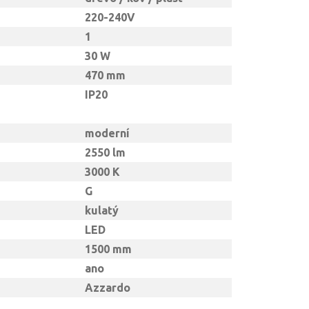
220-240V
1
30 W
470 mm
IP20
moderní
2550 lm
3000 K
G
kulatý
LED
1500 mm
ano
Azzardo