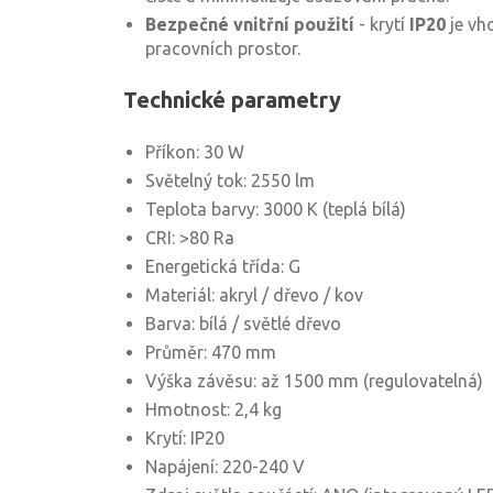
Bezpečné vnitřní použití
- krytí
IP20
je vh
pracovních prostor.
Technické parametry
Příkon: 30 W
Světelný tok: 2550 lm
Teplota barvy: 3000 K (teplá bílá)
CRI: >80 Ra
Energetická třída: G
Materiál: akryl / dřevo / kov
Barva: bílá / světlé dřevo
Průměr: 470 mm
Výška závěsu: až 1500 mm (regulovatelná)
Hmotnost: 2,4 kg
Krytí: IP20
Napájení: 220-240 V