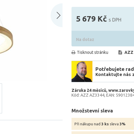
5 679 Kč
s DPH
Na dotaz
Tisknout stránku
AZZ
Potřebujete rad
Kontaktujte nás 
Záruka 24 měsíců
www.zarovky
Kód: AZZ AZ3344
EAN: 5901238
Množstevní sleva
Při nákupu nad
3 ks
sleva
3%