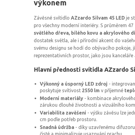
výkonem
Závěsné svítidlo
AZzardo Silvam 45 LED
je s
pro všechny moderní interiéry. S průměrem 47
světlého dřeva, bílého kovu a akrylového d
dostatek světla, ale i přírodní akcent do vaše
svému designu se hodí do obývacího pokoje, jí
reprezentativních prostor, jako jsou kanceláře
Hlavní přednosti svítidla AZzardo S
Výkonný a úsporný LED zdroj
- integrova
poskytuje svítivost
2550 lm
v příjemné
tepl
Moderní materiály
- kombinace akrylového 
zárukou dlouhé životnosti a vizuálního kom
Variabilita zavěšení
- výšku závěsu lze je
cm podle potřeb prostoru.
Snadná údržba
- díky uzavřenému difuzoru
čisté a minimalizuje usazování prachu.