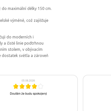
až do maximální délky 150 cm.
telské výměně, což zajišťuje
čuji do moderních i
y a čisté linie podtrhnou
lním stolem, v obývacím
e dostatek světla a zároveň