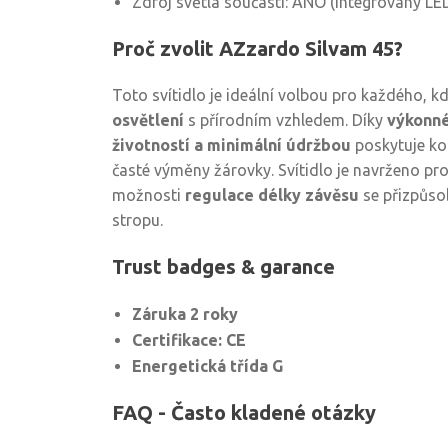
Zdroj světla součástí: ANO (integrovaný L
Proč zvolit AZzardo Silvam 45?
Toto svítidlo je ideální volbou pro každého, 
osvětlení
s přírodním vzhledem. Díky
výkonné
životností a minimální údržbou
poskytuje ko
časté výměny žárovky. Svítidlo je navrženo p
možnosti
regulace délky závěsu
se přizpůso
stropu.
Trust badges & garance
Záruka 2 roky
Certifikace: CE
Energetická třída G
FAQ - Často kladené otázky