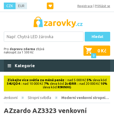
CZK
EUR
Registrace
|
Přihlásit se
Hledat
Pro
dopravu zdarma
zbývá
0 Kč
nakoupit za 1 500 Kč
0
Kategorie
Získejte více světla za méně peněz
:: nad 5 000 Kč
5%
sleva kód
54UQD4
:: nad 10 000 Kč
7%
sleva kód
2c43RR
:: nad 20 000 Kč
10%
sleva kód
R9HNHG
Venkovní
Stropní svítidla
Moderní venkovní stropní…
AZzardo AZ3323 venkovní