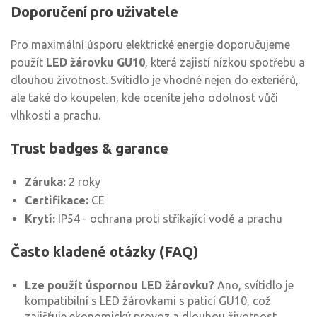
Doporučení pro uživatele
Pro maximální úsporu elektrické energie doporučujeme
použít
LED žárovku GU10
, která zajistí nízkou spotřebu a
dlouhou životnost. Svítidlo je vhodné nejen do exteriérů,
ale také do koupelen, kde oceníte jeho odolnost vůči
vlhkosti a prachu.
Trust badges & garance
Záruka:
2 roky
Certifikace:
CE
Krytí:
IP54 - ochrana proti stříkající vodě a prachu
Často kladené otázky (FAQ)
Lze použít úspornou LED žárovku?
Ano, svítidlo je
kompatibilní s LED žárovkami s paticí GU10, což
zajišťuje ekonomický provoz a dlouhou životnost.