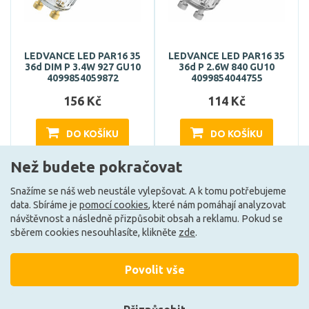
LEDVANCE LED PAR16 35
LEDVANCE LED PAR16 35
36d DIM P 3.4W 927 GU10
36d P 2.6W 840 GU10
4099854059872
4099854044755
156 Kč
114 Kč
DO KOŠÍKU
DO KOŠÍKU
Než budete pokračovat
Může být u Vás 17. 8.
Může být u Vás 10. 8.
Snažíme se náš web neustále vylepšovat. A k tomu potřebujeme
data. Sbíráme je
pomocí cookies
, které nám pomáhají analyzovat
návštěvnost a následně přizpůsobit obsah a reklamu. Pokud se
F
F
sběrem cookies nesouhlasíte, klikněte
zde
.
Povolit vše