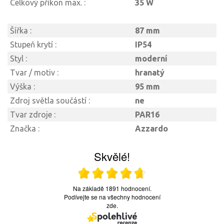
Celkový příkon max. :
35 W
Šířka :
87 mm
Stupeň krytí :
IP54
Styl :
moderní
Tvar / motiv :
hranatý
Výška :
95 mm
Zdroj světla součástí :
ne
Tvar zdroje :
PAR16
Značka :
Azzardo