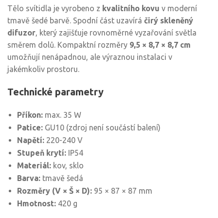
Tělo svítidla je vyrobeno z
kvalitního kovu
v moderní
tmavě šedé barvě. Spodní část uzavírá
čirý skleněný
difuzor
, který zajišťuje rovnoměrné vyzařování světla
směrem dolů. Kompaktní rozměry
9,5 × 8,7 × 8,7 cm
umožňují nenápadnou, ale výraznou instalaci v
jakémkoliv prostoru.
Technické parametry
Příkon:
max. 35 W
Patice:
GU10 (zdroj není součástí balení)
Napětí:
220-240 V
Stupeň krytí:
IP54
Materiál:
kov, sklo
Barva:
tmavě šedá
Rozměry (V × Š × D):
95 × 87 × 87 mm
Hmotnost:
420 g