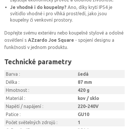
Je vhodné i do koupelny?
Ano, díky krytí IP54 je
svítidlo vhodné i pro vlhká prostředí, jako jsou
koupelny či venkovní prostory.
Dopřejte svému exteriéru nebo koupelně stylové a odolné
osvětlení s
AZzardo Joe Square
- spojení designu a
funkčnosti v jednom produktu.
Technické parametry
Barva :
šedá
Délka :
87 mm
Hmotnost :
420 g
Materiál :
kov / sklo
Napětí / napájení :
220-240V
Patice :
GU10
Počet světelných zdrojů :
1