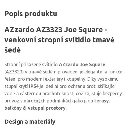
Popis produktu
AZzardo AZ3323 Joe Square -
venkovní stropní svítidlo tmavě
šedé
Stropní přisazené svítidlo
AZzardo Joe Square
(AZ3323) v tmavě šedém provedení je elegantní a funkční
řešení pro moderní exteriéry i koupelny. Díky vysokému
stupni krytí
IP54
je ideální pro ochranu proti stříkající
vodě a částečnou prachotěsnost, což zajišťuje bezpečný
provoz v náročných podmínkách jako jsou
terasy,
balkóny či vstupní prostory
.
Design a materiály