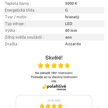
Teplota barvy :
3000 K
Energetická třída :
G
Tvar / motiv :
hranatý
Typ zdroje :
LED
Výška :
60 mm
Zdroj světla součástí :
ano
Značka :
Azzardo