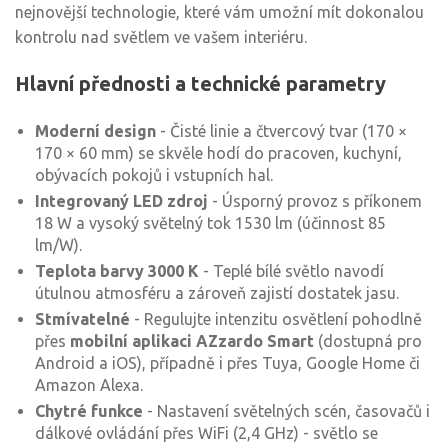
nejnovější technologie, které vám umožní mít dokonalou
kontrolu nad světlem ve vašem interiéru.
Hlavní přednosti a technické parametry
Moderní design
- Čisté linie a čtvercový tvar (170 ×
170 × 60 mm) se skvěle hodí do pracoven, kuchyní,
obývacích pokojů i vstupních hal.
Integrovaný LED zdroj
- Úsporný provoz s příkonem
18 W a vysoký světelný tok 1530 lm (účinnost 85
lm/W).
Teplota barvy 3000 K
- Teplé bílé světlo navodí
útulnou atmosféru a zároveň zajistí dostatek jasu.
Stmívatelné
- Regulujte intenzitu osvětlení pohodlně
přes
mobilní aplikaci AZzardo Smart
(dostupná pro
Android a iOS), případně i přes Tuya, Google Home či
Amazon Alexa.
Chytré funkce
- Nastavení světelných scén, časovačů i
dálkové ovládání přes WiFi (2,4 GHz) - světlo se