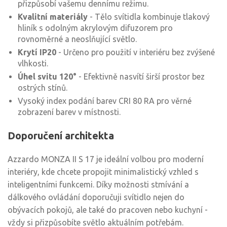
přizpůsobí vašemu dennímu režimu.
Kvalitní materiály
- Tělo svítidla kombinuje tlakový
hliník s odolným akrylovým difuzorem pro
rovnoměrné a neoslňující světlo.
Krytí IP20
- Určeno pro použití v interiéru bez zvýšené
vlhkosti.
Úhel svitu 120°
- Efektivně nasvítí širší prostor bez
ostrých stínů.
Vysoký index podání barev CRI 80 RA pro věrné
zobrazení barev v místnosti.
Doporučení architekta
Azzardo MONZA II S 17 je ideální volbou pro moderní
interiéry, kde chcete propojit minimalistický vzhled s
inteligentními funkcemi. Díky možnosti stmívání a
dálkového ovládání doporučuji svítidlo nejen do
obývacích pokojů, ale také do pracoven nebo kuchyní -
vždy si přizpůsobíte světlo aktuálním potřebám.