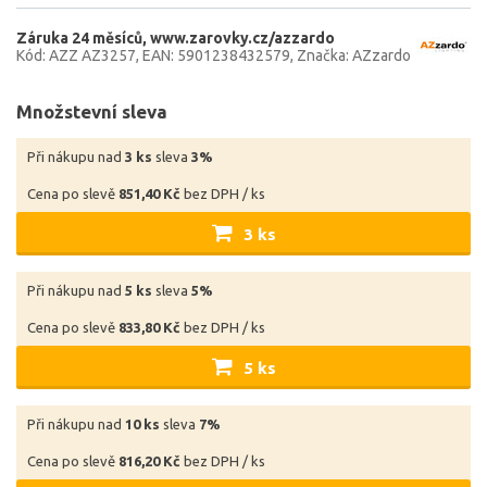
Záruka 24 měsíců
www.zarovky.cz/azzardo
Kód: AZZ AZ3257
EAN: 5901238432579
Značka: AZzardo
Množstevní sleva
Při nákupu nad
3 ks
sleva
3%
Cena po slevě
851,40 Kč
bez DPH / ks
3 ks
Při nákupu nad
5 ks
sleva
5%
Cena po slevě
833,80 Kč
bez DPH / ks
5 ks
Při nákupu nad
10 ks
sleva
7%
Cena po slevě
816,20 Kč
bez DPH / ks