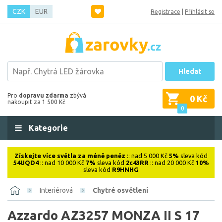
CZK
EUR
Registrace
|
Přihlásit se
Hledat
Pro
dopravu zdarma
zbývá
0 Kč
nakoupit za 1 500 Kč
0
Kategorie
Získejte více světla za méně peněz
:: nad 5 000 Kč
5%
sleva kód
54UQD4
:: nad 10 000 Kč
7%
sleva kód
2c43RR
:: nad 20 000 Kč
10%
sleva kód
R9HNHG
Interiérová
Chytré osvětlení
Azzardo AZ3257 MONZA II S 17