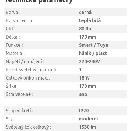
Barva :
černá
Barva světla :
teplá bílá
CRI :
80 Ra
Délka :
170 mm
Funkce :
Smart / Tuya
Materiál :
hliník / plast
Napětí / napájení :
220-240V
Počet světelných zdrojů :
1
Celkový příkon max. :
18 W
Šířka :
170 mm
Stmívatelné :
ano
Stupeň krytí :
IP20
Styl :
moderní
Světelný tok celkový :
1530 lm