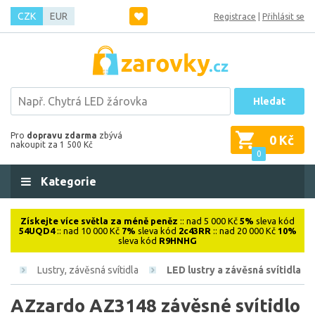
CZK
EUR
Registrace
|
Přihlásit se
Hledat
Pro
dopravu zdarma
zbývá
0 Kč
nakoupit za 1 500 Kč
0
Kategorie
Získejte více světla za méně peněz
:: nad 5 000 Kč
5%
sleva kód
54UQD4
:: nad 10 000 Kč
7%
sleva kód
2c43RR
:: nad 20 000 Kč
10%
sleva kód
R9HNHG
ová
Lustry, závěsná svítidla
LED lustry a závěsná svítidla
AZzardo AZ3148 závěsné svítidlo