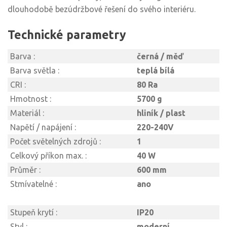
dlouhodobě bezúdržbové řešení do svého interiéru.
Technické parametry
Barva :
černá / měď
Barva světla :
teplá bílá
CRI :
80 Ra
Hmotnost :
5700 g
Materiál :
hliník / plast
Napětí / napájení :
220-240V
Počet světelných zdrojů :
1
Celkový příkon max. :
40 W
Průměr :
600 mm
Stmívatelné :
ano
Stupeň krytí :
IP20
Styl :
moderní