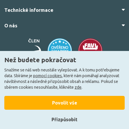
Technické informace
O nás
Než budete pokračovat
Snažíme se náš web neustále vylepšovat. A k tomu potřebujeme
data. Sbíráme je
pomocí cookies
, které nám pomáhají analyzovat
© 2010–2026 Všechna práva vyhrazena.
žárovky.cz
návštěvnost a následně přizpůsobit obsah a reklamu. Pokud se
Vytvořilo
FEO.cz
sběrem cookies nesouhlasíte, klikněte
zde
.
Povolit vše
Přizpůsobit