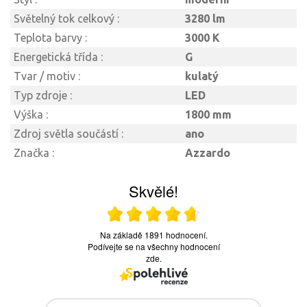
Světelný tok celkový :
3280 lm
Teplota barvy :
3000 K
Energetická třída :
G
Tvar / motiv :
kulatý
Typ zdroje :
LED
Výška :
1800 mm
Zdroj světla součástí :
ano
Značka :
Azzardo