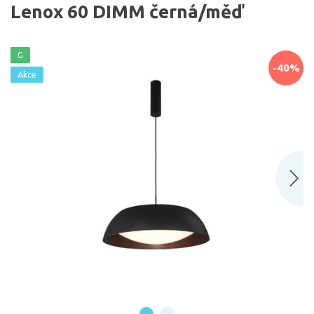
Lenox 60 DIMM černá/měď
G
-40%
Akce