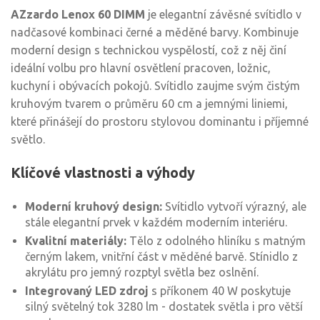
AZzardo Lenox 60 DIMM
je elegantní závěsné svítidlo v
nadčasové kombinaci černé a měděné barvy. Kombinuje
moderní design s technickou vyspělostí, což z něj činí
ideální volbu pro hlavní osvětlení pracoven, ložnic,
kuchyní i obývacích pokojů. Svítidlo zaujme svým čistým
kruhovým tvarem o průměru 60 cm a jemnými liniemi,
které přinášejí do prostoru stylovou dominantu i příjemné
světlo.
Klíčové vlastnosti a výhody
Moderní kruhový design:
Svítidlo vytvoří výrazný, ale
stále elegantní prvek v každém moderním interiéru.
Kvalitní materiály:
Tělo z odolného hliníku s matným
černým lakem, vnitřní část v měděné barvě. Stínidlo z
akrylátu pro jemný rozptyl světla bez oslnění.
Integrovaný LED zdroj
s příkonem 40 W poskytuje
silný světelný tok 3280 lm - dostatek světla i pro větší