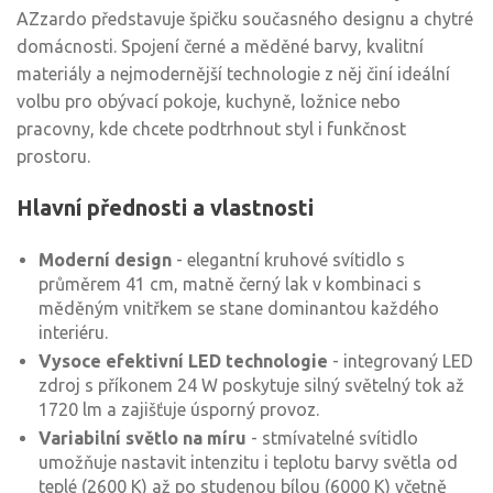
AZzardo představuje špičku současného designu a chytré
domácnosti. Spojení černé a měděné barvy, kvalitní
materiály a nejmodernější technologie z něj činí ideální
volbu pro obývací pokoje, kuchyně, ložnice nebo
pracovny, kde chcete podtrhnout styl i funkčnost
prostoru.
Hlavní přednosti a vlastnosti
Moderní design
- elegantní kruhové svítidlo s
průměrem 41 cm, matně černý lak v kombinaci s
měděným vnitřkem se stane dominantou každého
interiéru.
Vysoce efektivní LED technologie
- integrovaný LED
zdroj s příkonem 24 W poskytuje silný světelný tok až
1720 lm a zajišťuje úsporný provoz.
Variabilní světlo na míru
- stmívatelné svítidlo
umožňuje nastavit intenzitu i teplotu barvy světla od
teplé (2600 K) až po studenou bílou (6000 K) včetně