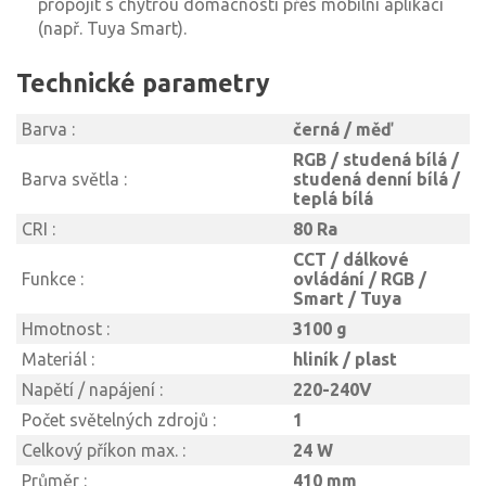
propojit s chytrou domácností přes mobilní aplikaci
(např. Tuya Smart).
Technické parametry
Barva :
černá / měď
RGB / studená bílá /
Barva světla :
studená denní bílá /
teplá bílá
CRI :
80 Ra
CCT / dálkové
Funkce :
ovládání / RGB /
Smart / Tuya
Hmotnost :
3100 g
Materiál :
hliník / plast
Napětí / napájení :
220-240V
Počet světelných zdrojů :
1
Celkový příkon max. :
24 W
Průměr :
410 mm