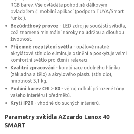
RGB barev. Vše ovládáte pohodlně dálkovým
ovladačem či mobilní aplikací (podpora TUYA/Smart
funkcí).
Bezúdržbový provoz
- LED zdroj je součástí svítidla,
což znamená minimální nároky na údržbu a dlouhou
životnost.
Příjemné rozptýlení světla
- opálově matné
akrylátové stínidlo eliminuje oslnění a poskytuje velmi
komfortní světlo pro čtení i relaxaci.
Kvalitní zpracování
- kombinace odolného hliníku
(základna a tělo) a akrylového plastu (stínidlo),
hmotnost 3,1 kg.
Podání barev CRI ≥ 80
- věrně odhalí přirozené tóny
vašeho interiéru i předmětů.
Krytí IP20
- vhodné do suchých interiérů.
Parametry svítidla AZzardo Lenox 40
SMART