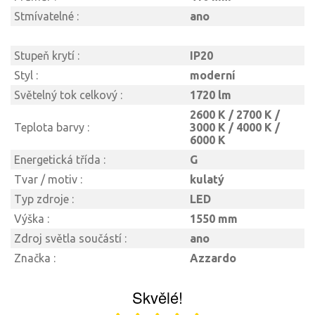
Stmívatelné :
ano
Stupeň krytí :
IP20
Styl :
moderní
Světelný tok celkový :
1720 lm
2600 K / 2700 K /
Teplota barvy :
3000 K / 4000 K /
6000 K
Energetická třída :
G
Tvar / motiv :
kulatý
Typ zdroje :
LED
Výška :
1550 mm
Zdroj světla součástí :
ano
Značka :
Azzardo