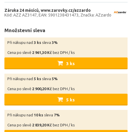
Záruka 24 měsíců
www.zarovky.cz/azzardo
Kód: AZZ AZ3147
EAN: 5901238431473
Značka: AZzardo
Množstevní sleva
Při nákupu nad
3 ks
sleva
3%
Cena po slevě
2 961,30 Kč
bez DPH / ks
3 ks
Při nákupu nad
5 ks
sleva
5%
Cena po slevě
2 900,20 Kč
bez DPH / ks
5 ks
Při nákupu nad
10 ks
sleva
7%
Cena po slevě
2 839,20 Kč
bez DPH / ks