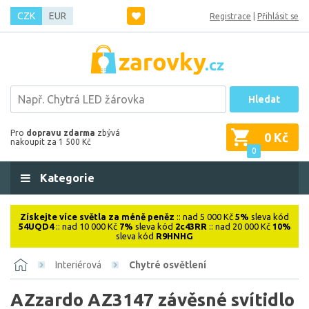
CZK
EUR
Registrace
|
Přihlásit se
Hledat
Pro
dopravu zdarma
zbývá
0 Kč
nakoupit za 1 500 Kč
0
Kategorie
Získejte více světla za méně peněz
:: nad 5 000 Kč
5%
sleva kód
54UQD4
:: nad 10 000 Kč
7%
sleva kód
2c43RR
:: nad 20 000 Kč
10%
sleva kód
R9HNHG
Interiérová
Chytré osvětlení
AZzardo AZ3147 závěsné svítidlo