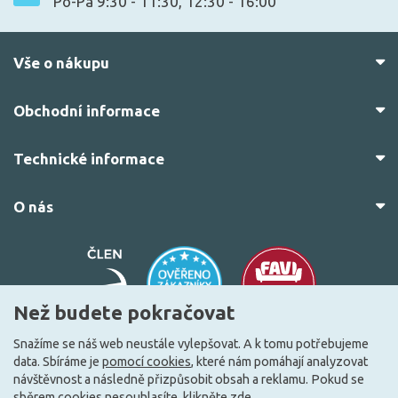
Po-Pá 9:30 - 11:30, 12:30 - 16:00
Vše o nákupu
Obchodní informace
Technické informace
O nás
Než budete pokračovat
Snažíme se náš web neustále vylepšovat. A k tomu potřebujeme
data. Sbíráme je
pomocí cookies
, které nám pomáhají analyzovat
© 2010–2026 Všechna práva vyhrazena.
žárovky.cz
návštěvnost a následně přizpůsobit obsah a reklamu. Pokud se
Vytvořilo
FEO.cz
sběrem cookies nesouhlasíte, klikněte
zde
.