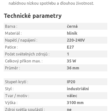
nabídnou nízkou spotřebu a dlouhou životnost.
Technické parametry
Barva :
černá
Materiál :
hliník
Napětí / napájení :
220-240V
Patice :
E27
Počet světelných zdrojů :
1
Celkový příkon max. :
35 W
Průměr :
36 mm
Stupeň krytí :
IP20
Styl :
industriální
Tvar / motiv :
válec
Výška :
3100 mm
Zdroj světla součástí :
ne