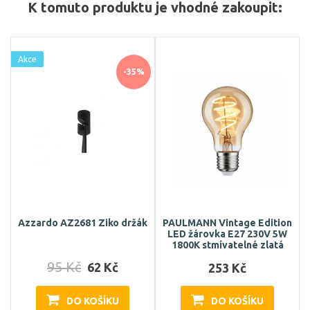
K tomuto produktu je vhodné zakoupit:
Akce
-35%
Azzardo AZ2681 Ziko držák
PAULMANN Vintage Edition
LED žárovka E27 230V 5W
1800K stmívatelné zlatá
95 Kč
62 Kč
253 Kč
DO KOŠÍKU
DO KOŠÍKU