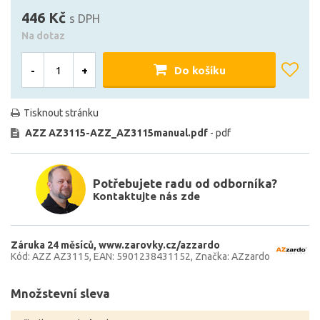
446 Kč
s DPH
Na dotaz
-
+
Do košíku
Tisknout stránku
AZZ AZ3115-AZZ_AZ3115manual.pdf
- pdf
Potřebujete radu od odborníka?
Kontaktujte nás zde
Záruka 24 měsíců
www.zarovky.cz/azzardo
Kód: AZZ AZ3115
EAN: 5901238431152
Značka: AZzardo
Množstevní sleva