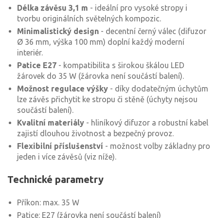
Délka závěsu 3,1 m
- ideální pro vysoké stropy i
tvorbu originálních světelných kompozic.
Minimalistický design
- decentní černý válec (difuzor
Ø 36 mm, výška 100 mm) doplní každý moderní
interiér.
Patice E27
- kompatibilita s širokou škálou LED
žárovek do 35 W (žárovka není součástí balení).
Možnost regulace výšky
- díky dodatečným úchytům
lze závěs přichytit ke stropu či stěně (úchyty nejsou
součástí balení).
Kvalitní materiály
- hliníkový difuzor a robustní kabel
zajistí dlouhou životnost a bezpečný provoz.
Flexibilní příslušenství
- možnost volby základny pro
jeden i více závěsů (viz níže).
Technické parametry
Příkon: max. 35 W
Patice: E27 (žárovka není součástí balení)