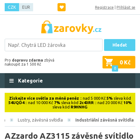
CZK
EUR
Registrace
|
Přihlásit se
Hledat
Pro
dopravu zdarma
zbývá
0 Kč
nakoupit za 1 500 Kč
0
Kategorie
Získejte více světla za méně peněz
:: nad 5 000 Kč
5%
sleva kód
54UQD4
:: nad 10 000 Kč
7%
sleva kód
2c43RR
:: nad 20 000 Kč
10%
sleva kód
R9HNHG
ová
Lustry, závěsná svítidla
Industriální závěsná svítidla
AZzardo AZ3115 závěsné svítidlo