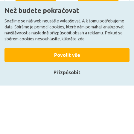
Než budete pokračovat
Skladem e-shop (2 ks)
Skladem e-shop (1 ks)
Snažíme se náš web neustále vylepšovat. A k tomu potřebujeme
data. Sbíráme je
pomocí cookies
, které nám pomáhají analyzovat
návštěvnost a následně přizpůsobit obsah a reklamu. Pokud se
G
G
sběrem cookies nesouhlasíte, klikněte
zde
.
Povolit vše
Přizpůsobit
Přihlásit se
Registrace
Philips LED filament
LEDVANCE Vintage 1906
žárovka E27 A60 3,1W
CLASSIC A DIM 35
(25W) 250lm 1800K
4.8W/2200K E27
nestmívatelná, jantarová
4058075761452
140 Kč
276 Kč