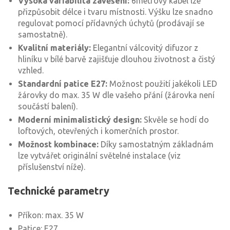
Vysoká variabilita zavěšení:
6metrový kabel lze
přizpůsobit délce i tvaru místnosti. Výšku lze snadno
regulovat pomocí přídavných úchytů (prodávají se
samostatně).
Kvalitní materiály:
Elegantní válcovitý difuzor z
hliníku v bílé barvě zajišťuje dlouhou životnost a čistý
vzhled.
Standardní patice E27:
Možnost použití jakékoli LED
žárovky do max. 35 W dle vašeho přání (žárovka není
součástí balení).
Moderní minimalistický design:
Skvěle se hodí do
loftových, otevřených i komerčních prostor.
Možnost kombinace:
Díky samostatným základnám
lze vytvářet originální světelné instalace (viz
příslušenství níže).
Technické parametry
Příkon: max. 35 W
Patice: E27