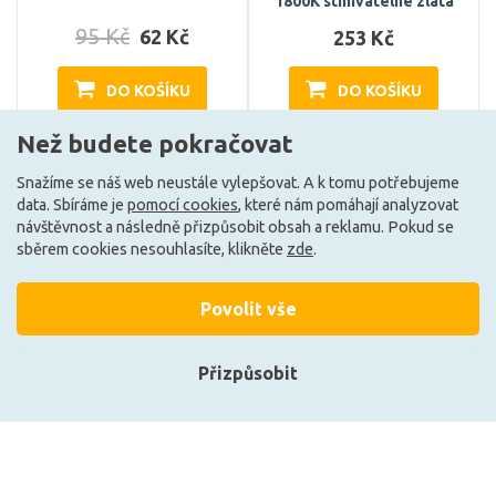
1800K stmívatelné zlatá
95 Kč
62 Kč
253 Kč
DO KOŠÍKU
DO KOŠÍKU
Než budete pokračovat
Skladem e-shop (2 ks)
Skladem e-shop (1 ks)
Snažíme se náš web neustále vylepšovat. A k tomu potřebujeme
data. Sbíráme je
pomocí cookies
, které nám pomáhají analyzovat
návštěvnost a následně přizpůsobit obsah a reklamu. Pokud se
G
G
sběrem cookies nesouhlasíte, klikněte
zde
.
Povolit vše
Přizpůsobit
Přihlásit se