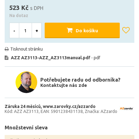
523 Kč
s DPH
Na dotaz
-
+
Do košíku
Tisknout stránku
AZZ AZ3113-AZZ_AZ3113manual.pdf
- pdf
Potřebujete radu od odborníka?
Kontaktujte nás zde
Záruka 24 měsíců
www.zarovky.cz/azzardo
Kód: AZZ AZ3113
EAN: 5901238431138
Značka: AZzardo
Množstevní sleva