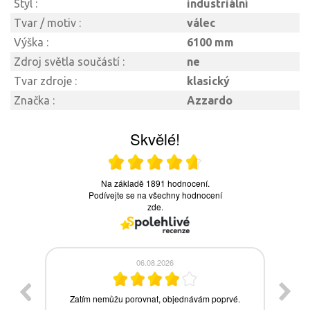
Styl :
industriální
Tvar / motiv :
válec
Výška :
6100 mm
Zdroj světla součástí :
ne
Tvar zdroje :
klasický
Značka :
Azzardo