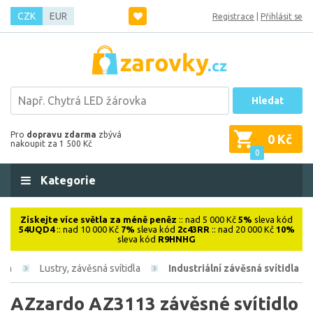
CZK
EUR
Registrace
|
Přihlásit se
Hledat
Pro
dopravu zdarma
zbývá
0 Kč
nakoupit za 1 500 Kč
0
Kategorie
Získejte více světla za méně peněz
:: nad 5 000 Kč
5%
sleva kód
54UQD4
:: nad 10 000 Kč
7%
sleva kód
2c43RR
:: nad 20 000 Kč
10%
sleva kód
R9HNHG
ová
Lustry, závěsná svítidla
Industriální závěsná svítidla
AZzardo AZ3113 závěsné svítidlo