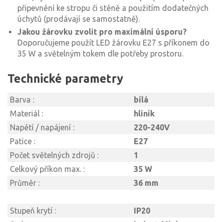
připevnění ke stropu či stěně a použitím dodatečných
úchytů (prodávají se samostatně).
Jakou žárovku zvolit pro maximální úsporu?
Doporučujeme použít LED žárovku E27 s příkonem do
35 W a světelným tokem dle potřeby prostoru.
Technické parametry
Barva :
bílá
Materiál :
hliník
Napětí / napájení :
220-240V
Patice :
E27
Počet světelných zdrojů :
1
Celkový příkon max. :
35 W
Průměr :
36 mm
Stupeň krytí :
IP20