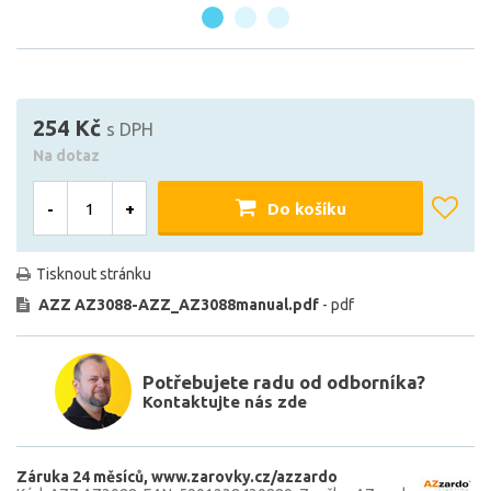
254 Kč
s DPH
Na dotaz
-
+
Do košíku
Tisknout stránku
AZZ AZ3088-AZZ_AZ3088manual.pdf
- pdf
Potřebujete radu od odborníka?
Kontaktujte nás zde
Záruka 24 měsíců
www.zarovky.cz/azzardo