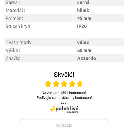
Barva :
černá
Materiál :
hliník
Průměr :
45 mm
Stupeň krytí :
IP20
Tvar / motiv :
válec
Výška :
60 mm
Značka :
Azzardo