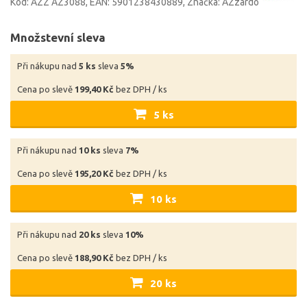
Kód: AZZ AZ3088
EAN: 5901238430889
Značka: AZzardo
Množstevní sleva
Při nákupu nad
5 ks
sleva
5%
Cena po slevě
199,40 Kč
bez DPH / ks
5 ks
Při nákupu nad
10 ks
sleva
7%
Cena po slevě
195,20 Kč
bez DPH / ks
10 ks
Při nákupu nad
20 ks
sleva
10%
Cena po slevě
188,90 Kč
bez DPH / ks
20 ks