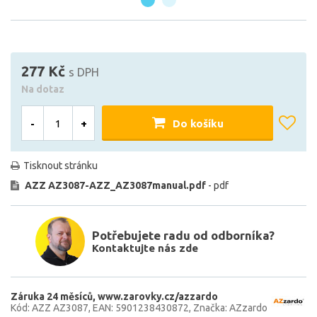
277 Kč
s DPH
Na dotaz
-
+
Do košíku
Tisknout stránku
AZZ AZ3087-AZZ_AZ3087manual.pdf
- pdf
Potřebujete radu od odborníka?
Kontaktujte nás zde
Záruka 24 měsíců
www.zarovky.cz/azzardo
Kód: AZZ AZ3087
EAN: 5901238430872
Značka: AZzardo