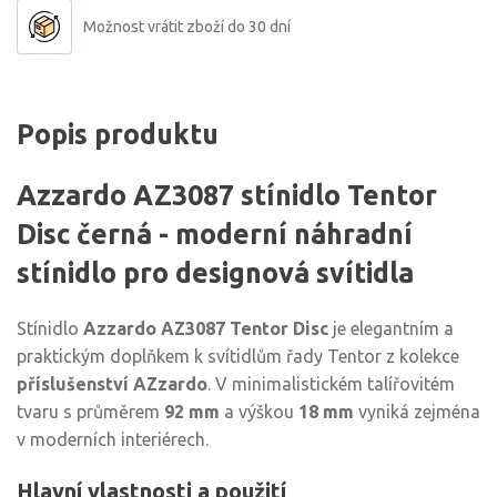
Možnost vrátit zboží do 30 dní
Popis produktu
Azzardo AZ3087 stínidlo Tentor
Disc černá - moderní náhradní
stínidlo pro designová svítidla
Stínidlo
Azzardo AZ3087 Tentor Disc
je elegantním a
praktickým doplňkem k svítidlům řady Tentor z kolekce
příslušenství AZzardo
. V minimalistickém talířovitém
tvaru s průměrem
92 mm
a výškou
18 mm
vyniká zejména
v moderních interiérech.
Hlavní vlastnosti a použití