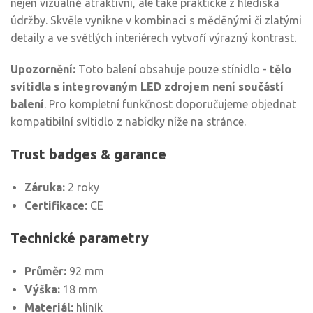
nejen vizuálně atraktivní, ale také praktické z hlediska
údržby. Skvěle vynikne v kombinaci s měděnými či zlatými
detaily a ve světlých interiérech vytvoří výrazný kontrast.
Upozornění:
Toto balení obsahuje pouze stínidlo -
tělo
svítidla s integrovaným LED zdrojem není součástí
balení
. Pro kompletní funkčnost doporučujeme objednat
kompatibilní svítidlo z nabídky níže na stránce.
Trust badges & garance
Záruka:
2 roky
Certifikace:
CE
Technické parametry
Průměr:
92 mm
Výška:
18 mm
Materiál:
hliník