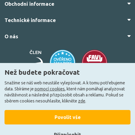
Obchodní informace
Technické informace
O nás
Než budete pokračovat
Snažíme se náš web neustále vylepšovat. A k tomu potřebujeme
data. Sbíráme je
pomocí cookies
, které nám pomáhají analyzovat
© 2010–2026 Všechna práva vyhrazena.
žárovky.cz
návštěvnost a následně přizpůsobit obsah a reklamu. Pokud se
Vytvořilo
FEO.cz
sběrem cookies nesouhlasíte, klikněte
zde
.
Povolit vše
Přizpůsobit