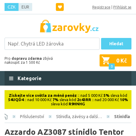
CZK
EUR
Registrace
|
Přihlásit se
Hledat
Pro
dopravu zdarma
zbývá
0 Kč
nakoupit za 1 500 Kč
0
Kategorie
Získejte více světla za méně peněz
:: nad 5 000 Kč
5%
sleva kód
54UQD4
:: nad 10 000 Kč
7%
sleva kód
2c43RR
:: nad 20 000 Kč
10%
sleva kód
R9HNHG
Příslušenství
Stínidla, závěsy a další…
Stínidla
Azzardo AZ3087 stínidlo Tentor