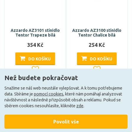
Azzardo AZ3101 stínidlo
Azzardo AZ3100 stínidlo
Tentor Trapeze bílá
Tentor Chalice bílá
354 Kč
254 Kč
DO KOŠÍKU
DO KOŠÍKU
Než budete pokračovat
Na dotaz
Na dotaz
Snažíme se náš web neustále vylepšovat. A k tomu potřebujeme
data. Sbíráme je
pomocí cookies
, které nám pomáhají analyzovat
návštěvnost a následně přizpůsobit obsah a reklamu. Pokud se
sběrem cookies nesouhlasíte, klikněte
zde
.
Povolit vše