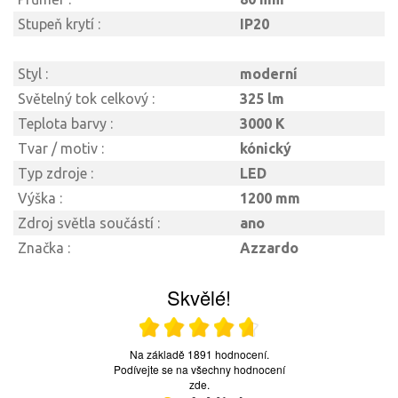
Stupeň krytí :
IP20
Styl :
moderní
Světelný tok celkový :
325 lm
Teplota barvy :
3000 K
Tvar / motiv :
kónický
Typ zdroje :
LED
Výška :
1200 mm
Zdroj světla součástí :
ano
Značka :
Azzardo