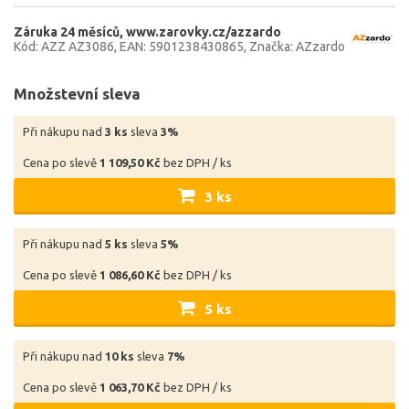
Záruka 24 měsíců
www.zarovky.cz/azzardo
Kód: AZZ AZ3086
EAN: 5901238430865
Značka: AZzardo
Množstevní sleva
Při nákupu nad
3 ks
sleva
3%
Cena po slevě
1 109,50 Kč
bez DPH / ks
3 ks
Při nákupu nad
5 ks
sleva
5%
Cena po slevě
1 086,60 Kč
bez DPH / ks
5 ks
Při nákupu nad
10 ks
sleva
7%
Cena po slevě
1 063,70 Kč
bez DPH / ks