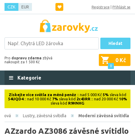
CZK
EUR
Registrace
|
Přihlásit se
Hledat
Pro
dopravu zdarma
zbývá
0 Kč
nakoupit za 1 500 Kč
0
Kategorie
Získejte více světla za méně peněz
:: nad 5 000 Kč
5%
sleva kód
54UQD4
:: nad 10 000 Kč
7%
sleva kód
2c43RR
:: nad 20 000 Kč
10%
sleva kód
R9HNHG
iérová
Lustry, závěsná svítidla
Moderní závěsná svítidla
AZzardo AZ3086 závěsné svítidlo