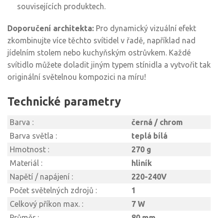
souvisejících produktech.
Doporučení architekta:
Pro dynamický vizuální efekt
zkombinujte více těchto svítidel v řadě, například nad
jídelním stolem nebo kuchyňským ostrůvkem. Každé
svítidlo můžete doladit jiným typem stínidla a vytvořit tak
originální světelnou kompozici na míru!
Technické parametry
Barva :
černá / chrom
Barva světla :
teplá bílá
Hmotnost :
270 g
Materiál :
hliník
Napětí / napájení :
220-240V
Počet světelných zdrojů :
1
Celkový příkon max. :
7 W
Průměr :
80 mm