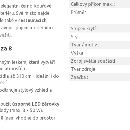
Celkový příkon max. :
v elegantní černo-kouřové
Průměr :
eriéru. Své místo najde
ale také v
restauracích
,
dstavuje spojení moderního
Stupeň krytí :
užití.
Styl :
Tvar / motiv :
zza 8
Výška :
Zdroj světla součástí :
emným leskem, která vytváří
ou atmosféru.
Tvar zdroje :
idla až 310 cm - ideální i do
Značka :
rií.
dtrhuje stylový vzhled a
použít
úsporné LED žárovky
lady (max. 8 × 50 W).
20
(není vhodné do prostor