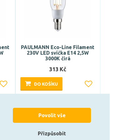
ment
PAULMANN Eco-Line Filament
5W
230V LED svíčka E14 2,5W
3000K čirá
313 Kč
DO KOŠÍKU
Může být u Vás 18. 8.
Povolit vše
Přizpůsobit