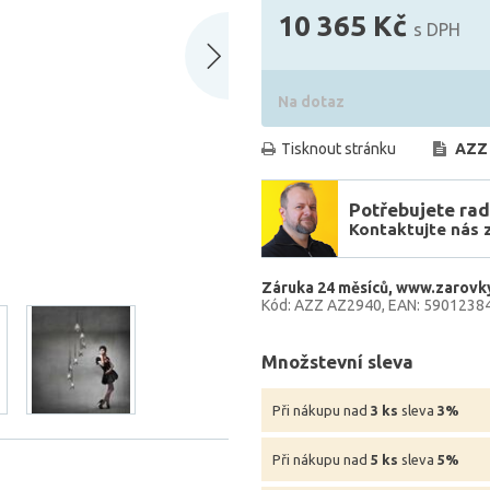
10 365 Kč
s DPH
Na dotaz
Tisknout stránku
AZZ
Potřebujete rad
Kontaktujte nás 
Záruka 24 měsíců
www.zarovky
Kód: AZZ AZ2940
EAN: 5901238
Množstevní sleva
Při nákupu nad
3 ks
sleva
3%
Při nákupu nad
5 ks
sleva
5%