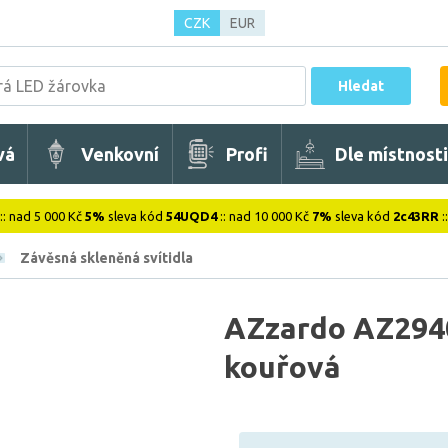
CZK
EUR
Hledat
vá
Venkovní
Profi
Dle místnosti
:: nad 5 000 Kč
5%
sleva kód
54UQD4
:: nad 10 000 Kč
7%
sleva kód
2c43RR
:
Závěsná skleněná svítidla
AZzardo AZ2940 
kouřová