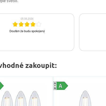
plé světlo.
vhodné zakoupit: