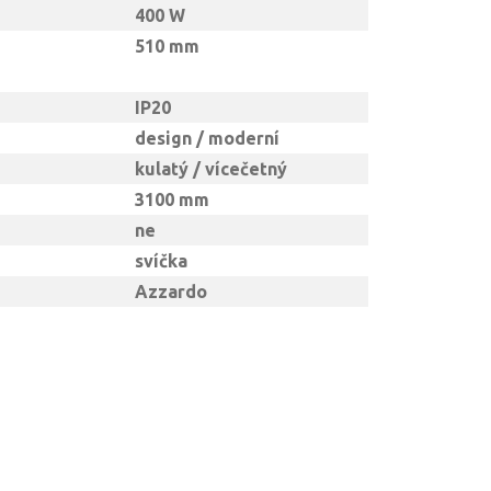
400 W
510 mm
IP20
design / moderní
kulatý / vícečetný
3100 mm
ne
svíčka
Azzardo