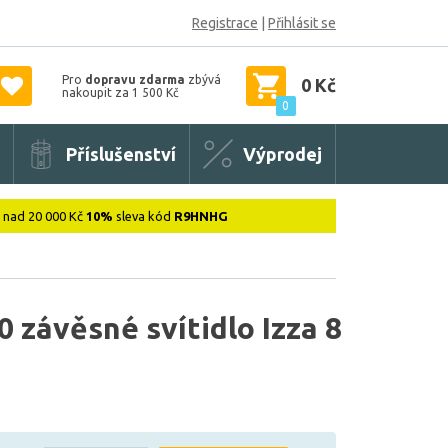
Registrace
|
Přihlásit se
Pro
dopravu zdarma
zbývá
0 Kč
nakoupit za 1 500 Kč
0
Příslušenství
Výprodej
: nad 20 000 Kč
10%
sleva kód
R9HNHG
závěsné svítidlo Izza 8