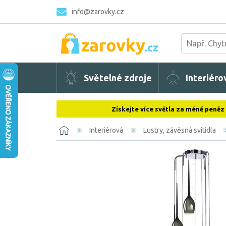
info@zarovky.cz
Světelné zdroje
Interiéro
Získejte více světla za méně peněz
Interiérová
Lustry, závěsná svítidla