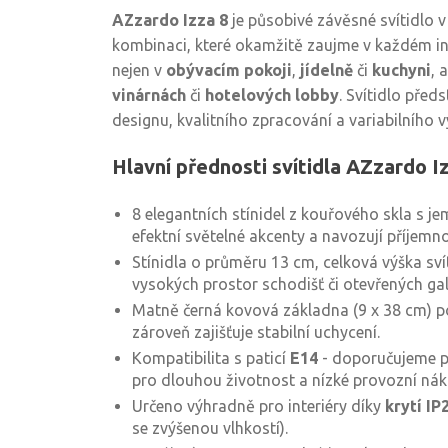
AZzardo Izza 8
je působivé závěsné svítidlo 
kombinaci, které okamžitě zaujme v každém int
nejen v
obývacím pokoji
,
jídelně
či
kuchyni
, 
vinárnách
či
hotelových lobby
. Svítidlo pře
designu, kvalitního zpracování a variabilního vy
Hlavní přednosti svítidla AZzardo I
8 elegantních stínidel z kouřového skla s j
efektní světelné akcenty a navozují příjemn
Stínidla o průměru 13 cm, celková výška svít
vysokých prostor schodišť či otevřených gale
Matně černá kovová základna (9 x 38 cm) po
zároveň zajišťuje stabilní uchycení.
Kompatibilita s paticí
E14
- doporučujeme 
pro dlouhou životnost a nízké provozní nák
Určeno výhradně pro interiéry díky
krytí IP
se zvýšenou vlhkostí).