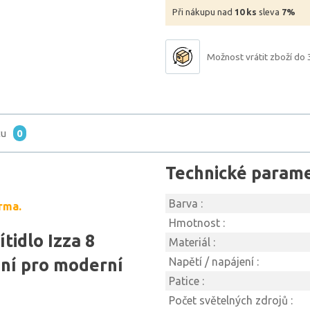
Při nákupu nad
10 ks
sleva
7%
Možnost vrátit zboží do 
tu
0
Technické param
Barva :
rma.
Hmotnost :
tidlo Izza 8
Materiál :
ení pro moderní
Napětí / napájení :
Patice :
Počet světelných zdrojů :