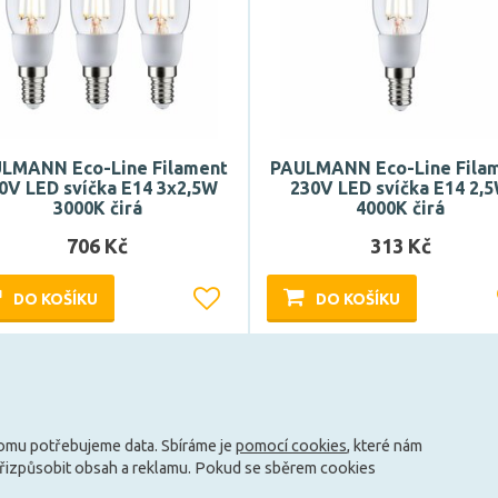
LMANN Eco-Line Filament
PAULMANN Eco-Line Fila
0V LED svíčka E14 3x2,5W
230V LED svíčka E14 2,
3000K čirá
4000K čirá
706 Kč
313 Kč
DO KOŠÍKU
DO KOŠÍKU
Může být u Vás 18. 8.
Může být u Vás 18. 8.
Načíst další
tomu potřebujeme data. Sbíráme je
pomocí cookies
, které nám
přizpůsobit obsah a reklamu. Pokud se sběrem cookies