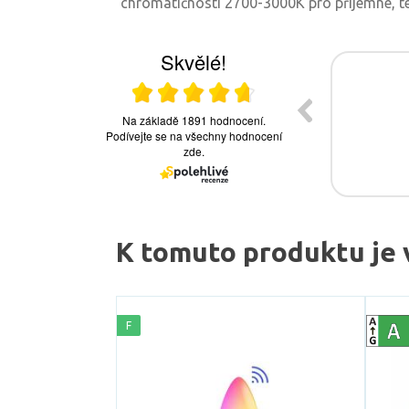
chromatičnosti 2700-3000K pro příjemné, te
K tomuto produktu je 
F