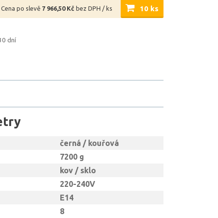
10 ks
Cena po slevě
7 966,50 Kč
bez DPH / ks
30 dní
etry
černá / kouřová
7200 g
kov / sklo
220-240V
E14
8