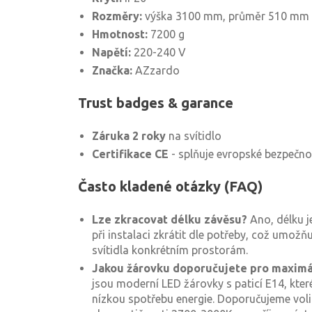
Rozměry:
výška 3100 mm, průměr 510 mm
Hmotnost:
7200 g
Napětí:
220-240 V
Značka:
AZzardo
Trust badges & garance
Záruka 2 roky
na svítidlo
Certifikace CE
- splňuje evropské bezpečn
Často kladené otázky (FAQ)
Lze zkracovat délku závěsu?
Ano, délku j
při instalaci zkrátit dle potřeby, což umožň
svítidla konkrétním prostorám.
Jakou žárovku doporučujete pro maximá
jsou moderní LED žárovky s paticí E14, kter
nízkou spotřebu energie. Doporučujeme voli