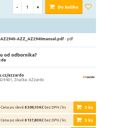
-
+
Do košíku
 AZ2940-AZZ_AZ2940manual.pdf
- pdf
u od odborníka?
zde
.cz/azzardo
429401
Značka: AZzardo
3 ks
Cena po slevě
8 309,10 Kč
bez DPH / ks
5 ks
Cena po slevě
8 137,80 Kč
bez DPH / ks