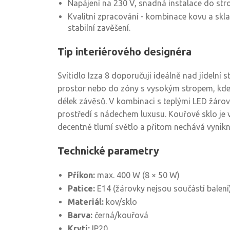
Napájení na 230 V, snadná instalace do str
Kvalitní zpracování - kombinace kovu a skl
stabilní zavěšení.
Tip interiérového designéra
Svítidlo Izza 8 doporučuji ideálně nad jídelní 
prostor nebo do zóny s vysokým stropem, kde
délek závěsů. V kombinaci s teplými LED žárov
prostředí s nádechem luxusu. Kouřové sklo je 
decentně tlumí světlo a přitom nechává vynikn
Technické parametry
Příkon:
max. 400 W (8 × 50 W)
Patice:
E14 (žárovky nejsou součástí balení
Materiál:
kov/sklo
Barva:
černá/kouřová
Krytí:
IP20