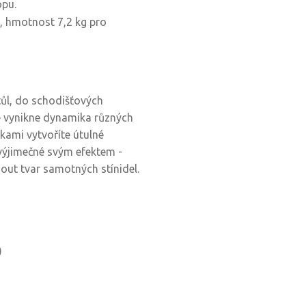
opu.
a, hmotnost 7,2 kg pro
stůl, do schodišťových
 vynikne dynamika různých
kami vytvoříte útulné
výjimečné svým efektem -
out tvar samotných stínidel.
)