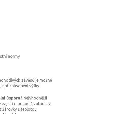
ostní normy
ednotlivých závěsů je možné
uje přizpůsobení výšky
lní úsporu?
Nejvhodnější
é zajistí dlouhou životnost a
t žárovky s teplotou