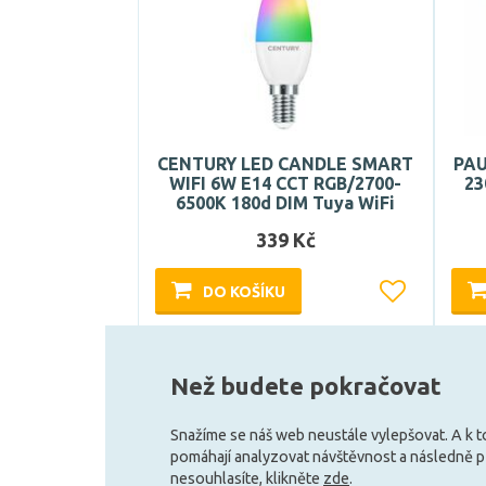
CENTURY LED CANDLE SMART
PAU
WIFI 6W E14 CCT RGB/2700-
23
6500K 180d DIM Tuya WiFi
339 Kč
DO KOŠÍKU
Může být u Vás 17. 8.
Než budete pokračovat
Snažíme se náš web neustále vylepšovat. A k 
pomáhají analyzovat návštěvnost a následně 
nesouhlasíte, klikněte
zde
.