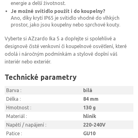
energie a delší životnost.
Je možné svítidlo použít i do koupelny?
Ano, díky krytí IP65 je svítidlo vhodné do vlhkých
prostor, jako jsou koupelny nebo sprchové kouty.
Vyberte si AZzardo Ika S a dopřejte si spolehlivé a
designově čisté venkovní či koupelnové osvětlení, které
odolá i náročným podmínkám a stylově doplní váš
interiér nebo exteriér.
Technické parametry
Barva :
bílá
Délka :
84 mm
Hmotnost :
130 g
Materiál :
hliník
Napětí / napájení :
220-240V
Patice :
GU10