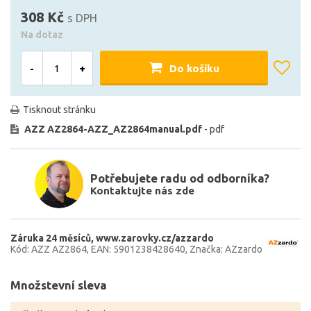
308 Kč
s DPH
Na dotaz
-
+
Do košíku
Tisknout stránku
AZZ AZ2864-AZZ_AZ2864manual.pdf
- pdf
Potřebujete radu od odborníka?
Kontaktujte nás zde
Záruka 24 měsíců
www.zarovky.cz/azzardo
Kód: AZZ AZ2864
EAN: 5901238428640
Značka: AZzardo
Množstevní sleva