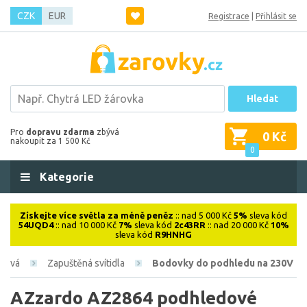
CZK
EUR
Registrace
|
Přihlásit se
Hledat
Pro
dopravu zdarma
zbývá
0 Kč
nakoupit za 1 500 Kč
0
Kategorie
Získejte více světla za méně peněz
:: nad 5 000 Kč
5%
sleva kód
54UQD4
:: nad 10 000 Kč
7%
sleva kód
2c43RR
:: nad 20 000 Kč
10%
sleva kód
R9HNHG
érová
Zapuštěná svítidla
Bodovky do podhledu na 230V
AZzardo AZ2864 podhledové