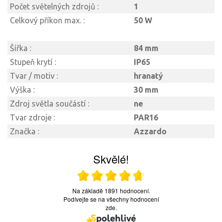
Počet světelných zdrojů :
1
Celkový příkon max. :
50 W
Šířka :
84 mm
Stupeň krytí :
IP65
Tvar / motiv :
hranatý
Výška :
30 mm
Zdroj světla součástí :
ne
Tvar zdroje :
PAR16
Značka :
Azzardo