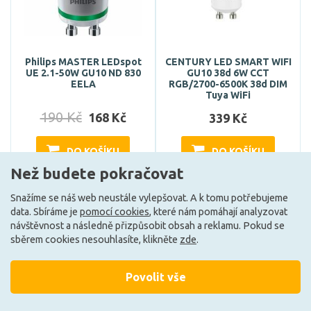
Philips MASTER LEDspot
CENTURY LED SMART WIFI
UE 2.1-50W GU10 ND 830
GU10 38d 6W CCT
EELA
RGB/2700-6500K 38d DIM
Tuya WiFi
190 Kč
168 Kč
339 Kč
DO KOŠÍKU
DO KOŠÍKU
Než budete pokračovat
Snažíme se náš web neustále vylepšovat. A k tomu potřebujeme
Skladem e-shop (4 ks)
Může být u Vás 18. 9.
data. Sbíráme je
pomocí cookies
, které nám pomáhají analyzovat
návštěvnost a následně přizpůsobit obsah a reklamu. Pokud se
sběrem cookies nesouhlasíte, klikněte
zde
.
G
A
Povolit vše