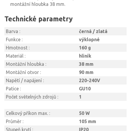
montážní hloubka 38 mm.
Technické parametry
Barva :
černá / zlatá
Funkce :
výklopné
Hmotnost :
160 g
Materiál :
hliník
Montážní hloubka :
38 mm
Montážní otvor :
90 mm
Napětí / napájení :
220-240V
Patice :
GU10
Počet světelných zdrojů :
1
Celkový příkon max. :
50 W
Průměr :
105 mm
Stupeň krytí :
IP20