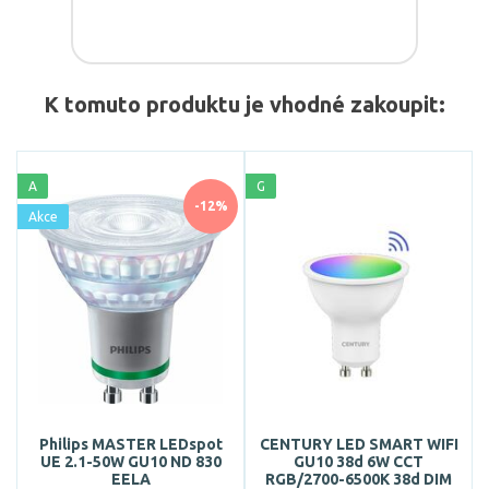
K tomuto produktu je vhodné zakoupit:
A
G
-12%
Akce
Philips MASTER LEDspot
CENTURY LED SMART WIFI
UE 2.1-50W GU10 ND 830
GU10 38d 6W CCT
EELA
RGB/2700-6500K 38d DIM