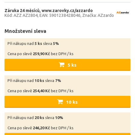
Záruka 24 měsíců
www.zarovky.cz/azzardo
Kód: AZZ AZ2804
EAN: 5901238428046
Značka: AZzardo
Množstevní sleva
Při nákupu nad
5 ks
sleva
5%
Cena po slevě
259,90 Kč
bez DPH / ks
5 ks
Při nákupu nad
10 ks
sleva
7%
Cena po slevě
254,40 Kč
bez DPH / ks
10 ks
Při nákupu nad
20 ks
sleva
10%
Cena po slevě
246,20 Kč
bez DPH / ks