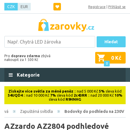
CZK
EUR
Registrace
|
Přihlásit se
Hledat
Pro
dopravu zdarma
zbývá
0 Kč
nakoupit za 1 500 Kč
0
Kategorie
Získejte více světla za méně peněz
:: nad 5 000 Kč
5%
sleva kód
54UQD4
:: nad 10 000 Kč
7%
sleva kód
2c43RR
:: nad 20 000 Kč
10%
sleva kód
R9HNHG
érová
Zapuštěná svítidla
Bodovky do podhledu na 230V
AZzardo AZ2804 podhledové