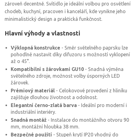
zároveň decentně. Svítidlo je ideální volbou pro osvětlení
chodeb, kuchyní, pracoven i kanceláří, kde vynikne jeho
minimalistický design a praktická funkčnost.
Hlavní výhody a vlastnosti
Výklopná konstrukce
- Směr světelného paprsku lze
pohodlně nastavit díky difuzoru s možností vyklopení
až o 45°.
Kompatibilní s žárovkami GU10
- Snadná výměna
světelného zdroje, možnost volby úsporných LED
žárovek.
Prémiový materiál
- Celokovové provedení z hliníku
zajišťuje dlouhou životnost a odolnost.
Elegantní černo-zlatá barva
- Ideální pro moderní i
industriální interiéry.
Snadná montáž
- Instalace do montážního otvoru 90
mm, montážní hloubka 38 mm.
Bezpečné použití
- Stupeň krytí IP20 vhodný do