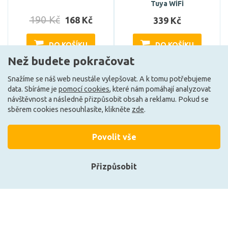
Tuya WiFi
190 Kč
168 Kč
339 Kč
DO KOŠÍKU
DO KOŠÍKU
Než budete pokračovat
Snažíme se náš web neustále vylepšovat. A k tomu potřebujeme
Skladem e-shop (4 ks)
Může být u Vás 16. 9.
data. Sbíráme je
pomocí cookies
, které nám pomáhají analyzovat
návštěvnost a následně přizpůsobit obsah a reklamu. Pokud se
sběrem cookies nesouhlasíte, klikněte
zde
.
G
A
Povolit vše
Přizpůsobit
Přihlásit se
Registrace