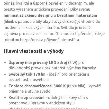
přináší kvalitní a úsporné osvětlení v decentním, ale
přesto výrazném antickém provedení. Díky svému
minimalistickému designu
a
kvalitním materiálům
(hliník s patinou a bílý akrylátový difuzor) je vhodné do
moderních i klasických interiérů. Svítidlo je určené
zejména pro nasvícení schodišť, chodeb či předsíní, kde je
prioritou bezpečnost a příjemná atmosféra.
Hlavní vlastnosti a výhody
Úsporný integrovaný LED zdroj
(2 W) pro
dlouhodobý provoz bez nutnosti výměny žárovky
Světelný tok 170 lm
- ideální pro orientační a
bezpečnostní osvětlení
Teplota chromatičnosti 3000 K
(teplá bílá) - vytváří
příjemné a útulné světlo
Kvalitní zpracování
- odolný hliníkový rám s
povrchovou úpravou v antickém stylu