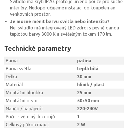
Svítidlo má krytí IP20, proto je určeno pouze pro suché
interiéry. Nedoporučujeme instalaci do koupelen ani
venkovních prostor.
Je možné měnit barvu světla nebo intenzitu?
Ne, svítidlo má integrovaný LED zdroj s pevně danou
teplotou barvy 3000 K a světelným tokem 170 lm.
Technické parametry
Barva :
patina
Barva světla :
teplá bílá
Délka :
30 mm
Materiál :
hliník / plast
Montážní hloubka :
25 mm
Montážní otvor :
50x50 mm
Napětí / napájení :
220-240V
Počet světelných zdrojů :
1
Celkový příkon max. :
2 W