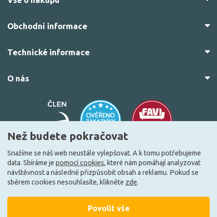
Obchodní informace
Technické informace
O nás
Než budete pokračovat
Snažíme se náš web neustále vylepšovat. A k tomu potřebujeme
data. Sbíráme je
pomocí cookies
, které nám pomáhají analyzovat
© 2010–2026 Všechna práva vyhrazena.
žárovky.cz
návštěvnost a následně přizpůsobit obsah a reklamu. Pokud se
Vytvořilo
FEO.cz
sběrem cookies nesouhlasíte, klikněte
zde
.
Povolit vše