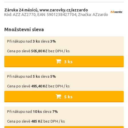
Záruka 24 měsíců
www.zarovky.cz/azzardo
Kód: AZZ AZ2770
EAN: 5901238427704
Značka: AZzardo
Množstevní sleva
Při nákupu nad
3 ks
sleva
3%
Cena po slevě
505,80 Kč
bez DPH / ks
3 ks
Při nákupu nad
5 ks
sleva
5%
Cena po slevě
495,40 Kč
bez DPH / ks
5 ks
Při nákupu nad
10 ks
sleva
7%
Cena po slevě
485 Kč
bez DPH / ks