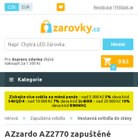
CZK
EUR
Registrace
|
Přihlásit se
Hledat
Pro
dopravu zdarma
zbývá
0 Kč
nakoupit za 1 500 Kč
0
Kategorie
Získejte více světla za méně peněz
:: nad 5 000 Kč
5%
sleva kód
54UQD4
:: nad 10 000 Kč
7%
sleva kód
2c43RR
:: nad 20 000 Kč
10%
sleva kód
R9HNHG
nteriérová
Zapuštěná svítidla
Vestavná svítidla do stěny
AZzardo AZ2770 zapuštěné