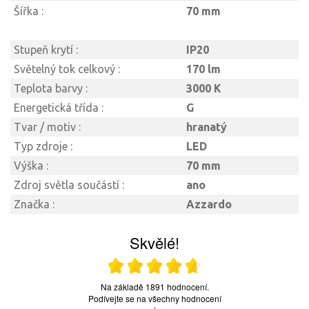
Šířka :
70 mm
Stupeň krytí :
IP20
Světelný tok celkový :
170 lm
Teplota barvy :
3000 K
Energetická třída :
G
Tvar / motiv :
hranatý
Typ zdroje :
LED
Výška :
70 mm
Zdroj světla součástí :
ano
Značka :
Azzardo