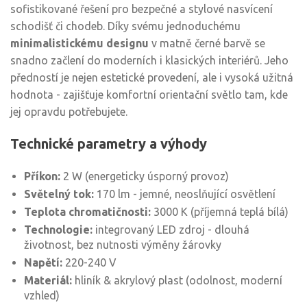
sofistikované řešení pro bezpečné a stylové nasvícení
schodišť či chodeb. Díky svému jednoduchému
minimalistickému designu
v matně černé barvě se
snadno začlení do moderních i klasických interiérů. Jeho
předností je nejen estetické provedení, ale i vysoká užitná
hodnota - zajišťuje komfortní orientační světlo tam, kde
jej opravdu potřebujete.
Technické parametry a výhody
Příkon:
2 W (energeticky úsporný provoz)
Světelný tok:
170 lm - jemné, neoslňující osvětlení
Teplota chromatičnosti:
3000 K (příjemná teplá bílá)
Technologie:
integrovaný LED zdroj - dlouhá
životnost, bez nutnosti výměny žárovky
Napětí:
220-240 V
Materiál:
hliník & akrylový plast (odolnost, moderní
vzhled)