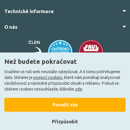
Technické informace
O nás
Než budete pokračovat
Snažíme se náš web neustále vylepšovat. A k tomu potřebujeme
data. Sbíráme je
pomocí cookies
, které nám pomáhají analyzovat
© 2010–2026 Všechna práva vyhrazena.
žárovky.cz
návštěvnost a následně přizpůsobit obsah a reklamu. Pokud se
Vytvořilo
FEO.cz
sběrem cookies nesouhlasíte, klikněte
zde
.
Povolit vše
Přizpůsobit