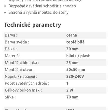
Bezpečné osvětlení schodišť a chodeb
Snadná a rychlá montáž do stěny
Technické parametry
Barva :
černá
Barva světla :
teplá bílá
Délka :
30 mm
Materiál :
hliník / plast
Montážní hloubka :
25 mm
Montážní otvor :
50x50 mm
Napětí / napájení :
220-240V
Počet světelných zdrojů :
1
Celkový příkon max. :
2 W
Šířka :
70 mm