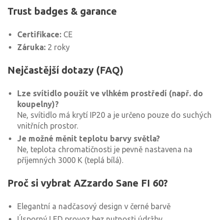
Trust badges & garance
Certifikace:
CE
Záruka:
2 roky
Nejčastější dotazy (FAQ)
Lze svítidlo použít ve vlhkém prostředí (např. do
koupelny)?
Ne, svítidlo má krytí IP20 a je určeno pouze do suchých
vnitřních prostor.
Je možné měnit teplotu barvy světla?
Ne, teplota chromatičnosti je pevně nastavena na
příjemných 3000 K (teplá bílá).
Proč si vybrat AZzardo Sane FI 60?
Elegantní a nadčasový design v černé barvě
Úsporný LED provoz bez nutnosti údržby