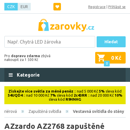
CZK
EUR
Registrace
|
Přihlásit se
Hledat
Pro
dopravu zdarma
zbývá
0 Kč
nakoupit za 1 500 Kč
0
Kategorie
Získejte více světla za méně peněz
:: nad 5 000 Kč
5%
sleva kód
54UQD4
:: nad 10 000 Kč
7%
sleva kód
2c43RR
:: nad 20 000 Kč
10%
sleva kód
R9HNHG
nteriérová
Zapuštěná svítidla
Vestavná svítidla do stěny
AZzardo AZ2768 zapuštěné