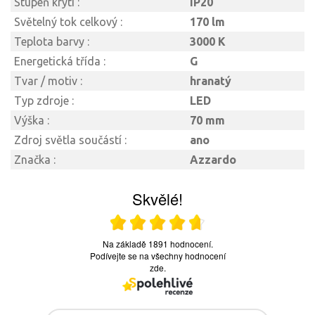
Stupeň krytí :
IP20
Světelný tok celkový :
170 lm
Teplota barvy :
3000 K
Energetická třída :
G
Tvar / motiv :
hranatý
Typ zdroje :
LED
Výška :
70 mm
Zdroj světla součástí :
ano
Značka :
Azzardo