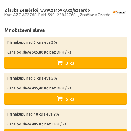
Záruka 24 měsíců
www.zarovky.cz/azzardo
Kód: AZZ AZ2768
EAN: 5901238427681
Značka: AZzardo
Množstevní sleva
Při nákupu nad
3 ks
sleva
3%
Cena po slevě
505,80 Kč
bez DPH / ks
3 ks
Při nákupu nad
5 ks
sleva
5%
Cena po slevě
495,40 Kč
bez DPH / ks
5 ks
Při nákupu nad
10 ks
sleva
7%
Cena po slevě
485 Kč
bez DPH / ks