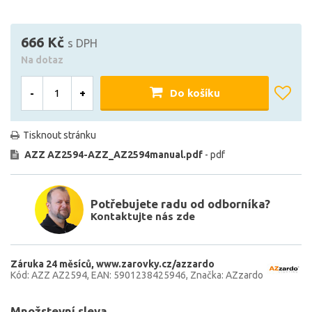
666 Kč
s DPH
Na dotaz
-
+
Do košíku
Tisknout stránku
AZZ AZ2594-AZZ_AZ2594manual.pdf
- pdf
Potřebujete radu od odborníka?
Kontaktujte nás zde
Záruka 24 měsíců
www.zarovky.cz/azzardo
Kód: AZZ AZ2594
EAN: 5901238425946
Značka: AZzardo
Množstevní sleva