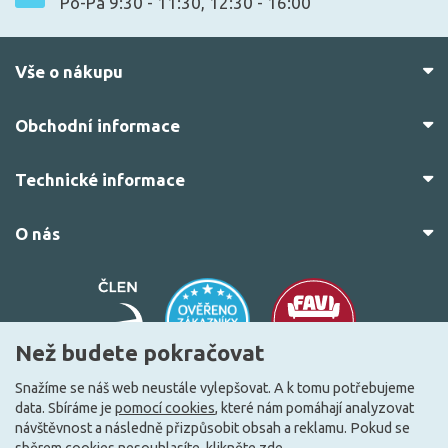
Po-Pá 9:30 - 11:30, 12:30 - 16:00
Vše o nákupu
Obchodní informace
Technické informace
O nás
Než budete pokračovat
Snažíme se náš web neustále vylepšovat. A k tomu potřebujeme
data. Sbíráme je
pomocí cookies
, které nám pomáhají analyzovat
© 2010–2026 Všechna práva vyhrazena.
žárovky.cz
návštěvnost a následně přizpůsobit obsah a reklamu. Pokud se
Vytvořilo
FEO.cz