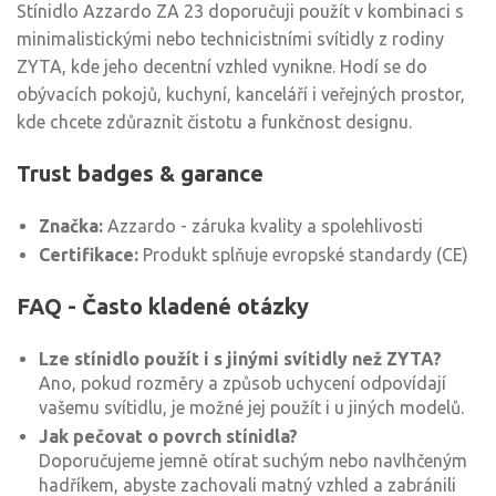
Stínidlo Azzardo ZA 23 doporučuji použít v kombinaci s
minimalistickými nebo technicistními svítidly z rodiny
ZYTA, kde jeho decentní vzhled vynikne. Hodí se do
obývacích pokojů, kuchyní, kanceláří i veřejných prostor,
kde chcete zdůraznit čistotu a funkčnost designu.
Trust badges & garance
Značka:
Azzardo - záruka kvality a spolehlivosti
Certifikace:
Produkt splňuje evropské standardy (CE)
FAQ - Často kladené otázky
Lze stínidlo použít i s jinými svítidly než ZYTA?
Ano, pokud rozměry a způsob uchycení odpovídají
vašemu svítidlu, je možné jej použít i u jiných modelů.
Jak pečovat o povrch stínidla?
Doporučujeme jemně otírat suchým nebo navlhčeným
hadříkem, abyste zachovali matný vzhled a zabránili