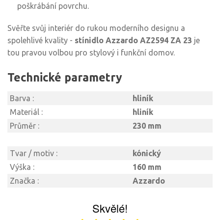
poškrábání povrchu.
Svěřte svůj interiér do rukou moderního designu a
spolehlivé kvality -
stínidlo Azzardo AZ2594 ZA 23
je
tou pravou volbou pro stylový i funkční domov.
Technické parametry
Barva :
hliník
Materiál :
hliník
Průměr :
230 mm
Tvar / motiv :
kónický
Výška :
160 mm
Značka :
Azzardo