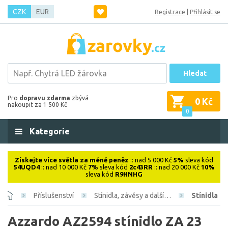
CZK
EUR
Registrace
|
Přihlásit se
Hledat
Pro
dopravu zdarma
zbývá
0 Kč
nakoupit za 1 500 Kč
0
Kategorie
Získejte více světla za méně peněz
:: nad 5 000 Kč
5%
sleva kód
54UQD4
:: nad 10 000 Kč
7%
sleva kód
2c43RR
:: nad 20 000 Kč
10%
sleva kód
R9HNHG
Příslušenství
Stínidla, závěsy a další…
Stínidla
Azzardo AZ2594 stínidlo ZA 23