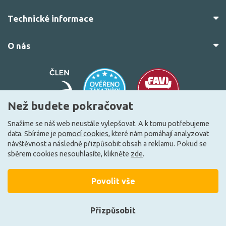
Technické informace
O nás
Než budete pokračovat
Snažíme se náš web neustále vylepšovat. A k tomu potřebujeme
data. Sbíráme je
pomocí cookies
, které nám pomáhají analyzovat
© 2010–2026 Všechna práva vyhrazena.
žárovky.cz
návštěvnost a následně přizpůsobit obsah a reklamu. Pokud se
Vytvořilo
FEO.cz
sběrem cookies nesouhlasíte, klikněte
zde
.
Povolit vše
Přizpůsobit