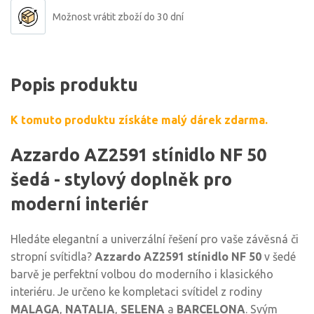
Možnost vrátit zboží do 30 dní
Popis produktu
K tomuto produktu získáte malý dárek zdarma.
Azzardo AZ2591 stínidlo NF 50
šedá - stylový doplněk pro
moderní interiér
Hledáte elegantní a univerzální řešení pro vaše závěsná či
stropní svítidla?
Azzardo AZ2591 stínidlo NF 50
v šedé
barvě je perfektní volbou do moderního i klasického
interiéru. Je určeno ke kompletaci svítidel z rodiny
MALAGA
,
NATALIA
,
SELENA
a
BARCELONA
. Svým