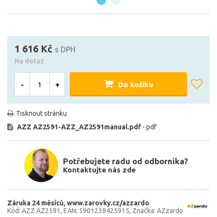
1 616 Kč
s DPH
Na dotaz
-
+
Do košíku
Tisknout stránku
AZZ AZ2591-AZZ_AZ2591manual.pdf
- pdf
Potřebujete radu od odborníka?
Kontaktujte nás zde
Záruka 24 měsíců
www.zarovky.cz/azzardo
Kód: AZZ AZ2591
EAN: 5901238425915
Značka: AZzardo