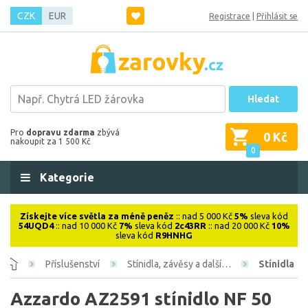
CZK
EUR
Registrace
|
Přihlásit se
Hledat
Pro
dopravu zdarma
zbývá
0 Kč
nakoupit za 1 500 Kč
0
Kategorie
Získejte více světla za méně peněz
:: nad 5 000 Kč
5%
sleva kód
54UQD4
:: nad 10 000 Kč
7%
sleva kód
2c43RR
:: nad 20 000 Kč
10%
sleva kód
R9HNHG
Příslušenství
Stínidla, závěsy a další…
Stínidla
Azzardo AZ2591 stínidlo NF 50