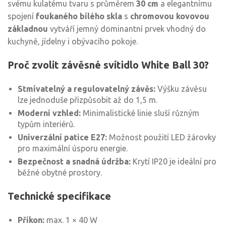
svému kulatému tvaru s průměrem
30 cm
a elegantnímu
spojení
foukaného bílého skla
s
chromovou kovovou
základnou
vytváří jemný dominantní prvek vhodný do
kuchyně, jídelny i obývacího pokoje.
Proč zvolit závěsné svítidlo White Ball 30?
Stmívatelný a regulovatelný závěs:
Výšku závěsu
lze jednoduše přizpůsobit až do 1,5 m.
Moderní vzhled:
Minimalistické linie sluší různým
typům interiérů.
Univerzální patice E27:
Možnost použití LED žárovky
pro maximální úsporu energie.
Bezpečnost a snadná údržba:
Krytí IP20 je ideální pro
běžné obytné prostory.
Technické specifikace
Příkon:
max. 1 × 40 W