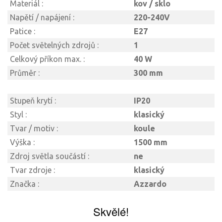
Materiál :
kov / sklo
Napětí / napájení :
220-240V
Patice :
E27
Počet světelných zdrojů :
1
Celkový příkon max. :
40 W
Průměr :
300 mm
Stupeň krytí :
IP20
Styl :
klasický
Tvar / motiv :
koule
Výška :
1500 mm
Zdroj světla součástí :
ne
Tvar zdroje :
klasický
Značka :
Azzardo