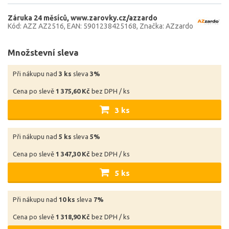
Záruka 24 měsíců
www.zarovky.cz/azzardo
Kód: AZZ AZ2516
EAN: 5901238425168
Značka: AZzardo
Množstevní sleva
Při nákupu nad
3 ks
sleva
3%
Cena po slevě
1 375,60 Kč
bez DPH / ks
3 ks
Při nákupu nad
5 ks
sleva
5%
Cena po slevě
1 347,30 Kč
bez DPH / ks
5 ks
Při nákupu nad
10 ks
sleva
7%
Cena po slevě
1 318,90 Kč
bez DPH / ks