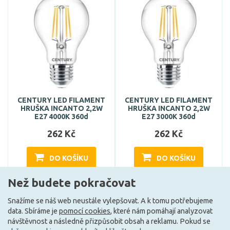
CENTURY LED FILAMENT
CENTURY LED FILAMENT
HRUŠKA INCANTO 2,2W
HRUŠKA INCANTO 2,2W
E27 4000K 360d
E27 3000K 360d
262 Kč
262 Kč
DO KOŠÍKU
DO KOŠÍKU
Než budete pokračovat
Může být u Vás 18. 8.
Může být u Vás 18. 8.
Snažíme se náš web neustále vylepšovat. A k tomu potřebujeme
data. Sbíráme je
pomocí cookies
, které nám pomáhají analyzovat
návštěvnost a následně přizpůsobit obsah a reklamu. Pokud se