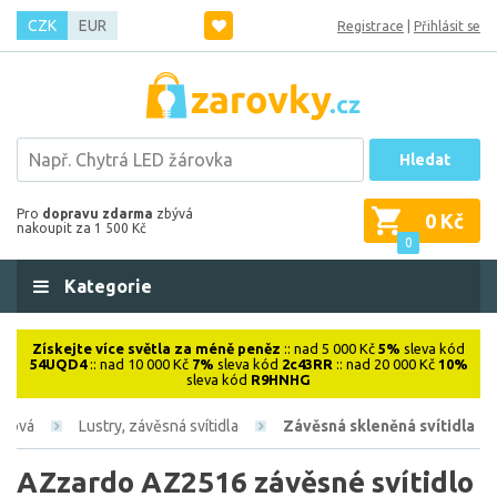
CZK
EUR
Registrace
|
Přihlásit se
Hledat
Pro
dopravu zdarma
zbývá
0 Kč
nakoupit za 1 500 Kč
0
Kategorie
Získejte více světla za méně peněz
:: nad 5 000 Kč
5%
sleva kód
54UQD4
:: nad 10 000 Kč
7%
sleva kód
2c43RR
:: nad 20 000 Kč
10%
sleva kód
R9HNHG
iérová
Lustry, závěsná svítidla
Závěsná skleněná svítidla
AZzardo AZ2516 závěsné svítidlo