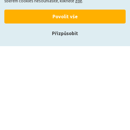
sběrem cookies nesouhlasíte, klikněte
zde
.
Povolit vše
+420 727 800 069
Po-Pá 9:30 - 11:30, 12:30 - 16:00
Přizpůsobit
Vše o nákupu
Přihlásit se
Obchodní informace
Registrace
Technické informace
O nás
Zobrazit naše produkty
Přihlásit