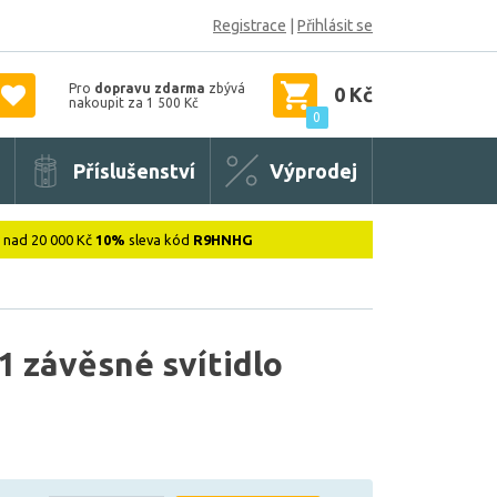
Registrace
|
Přihlásit se
Pro
dopravu zdarma
zbývá
0 Kč
nakoupit za 1 500 Kč
0
Příslušenství
Výprodej
: nad 20 000 Kč
10%
sleva kód
R9HNHG
 závěsné svítidlo