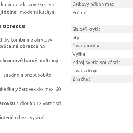
Celkový příkon max. :
 tkaninou v kovově šedém
,
jídelně
i moderní kuchyni.
Průměr :
é obrazce
Stupeň krytí :
Styl :
ílky kombinuje akrylový
Tvar / motiv :
světelné obrazce
na
Výška :
chromové barvě
podtrhují
Zdroj světla součástí :
Tvar zdroje :
 snadno ji přizpůsobíte
Značka :
oké škály žárovek do max. 60
árovku
s dlouhou životností
interiéru bez zvýšené