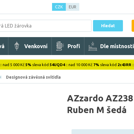
CZK
EUR
Hledat
vá
Venkovní
Profi
Dle místnosti
:: nad 5 000 Kč
5%
sleva kód
54UQD4
:: nad 10 000 Kč
7%
sleva kód
2c43RR
:
Designová závěsná svítidla
AZzardo AZ2381
Ruben M šedá