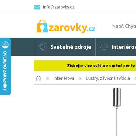
info@zarovky.cz
Světelné zdroje
Interiéro
Získejte více světla za méně peněz
Interiérová
Lustry, závěsná svítidla