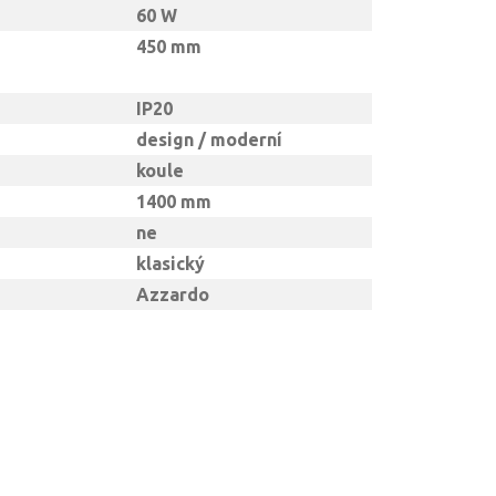
60 W
450 mm
IP20
design / moderní
koule
1400 mm
ne
klasický
Azzardo