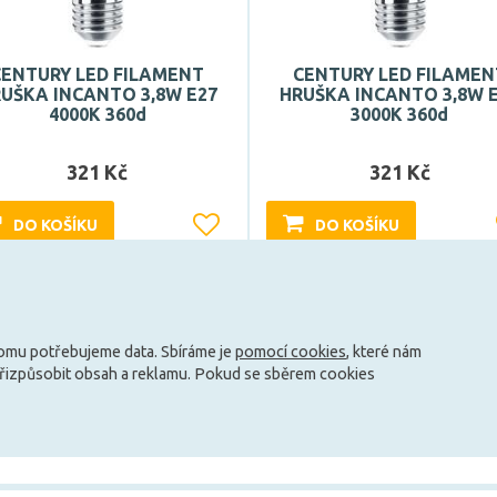
CENTURY LED FILAMENT
CENTURY LED FILAMEN
UŠKA INCANTO 3,8W E27
HRUŠKA INCANTO 3,8W 
4000K 360d
3000K 360d
321 Kč
321 Kč
DO KOŠÍKU
DO KOŠÍKU
Může být u Vás 17. 8.
Může být u Vás 17. 8.
tomu potřebujeme data. Sbíráme je
pomocí cookies
, které nám
Načíst další
přizpůsobit obsah a reklamu. Pokud se sběrem cookies