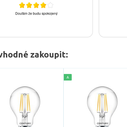
vhodné zakoupit:
A