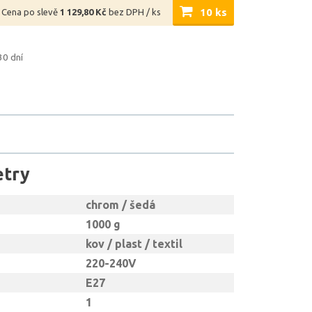
10 ks
Cena po slevě
1 129,80 Kč
bez DPH / ks
30 dní
etry
chrom / šedá
1000 g
kov / plast / textil
220-240V
E27
1