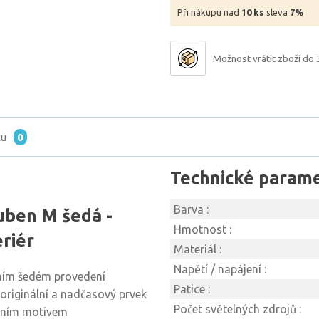
Při nákupu nad
10 ks
sleva
7%
Možnost vrátit zboží do 
tu
0
Technické param
Barva :
uben M šedá -
Hmotnost :
riér
Materiál :
Napětí / napájení :
ním šedém provedení
Patice :
 originální a nadčasový prvek
Počet světelných zdrojů :
átním motivem