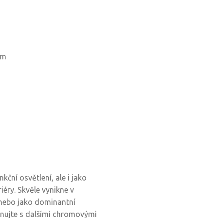
mm
kční osvětlení, ale i jako
riéry. Skvěle vynikne v
 nebo jako dominantní
inujte s dalšími chromovými