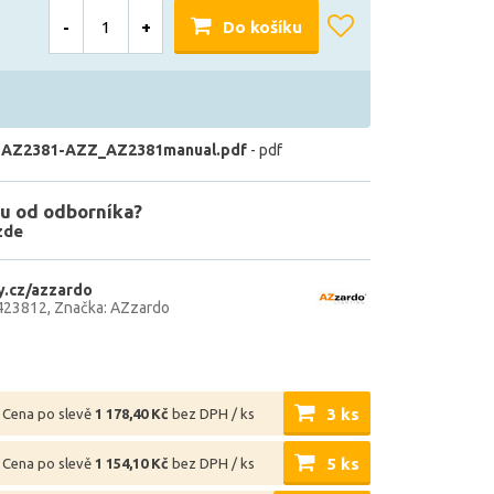
-
+
Do košíku
 AZ2381-AZZ_AZ2381manual.pdf
- pdf
u od odborníka?
zde
.cz/azzardo
423812
Značka: AZzardo
3 ks
Cena po slevě
1 178,40 Kč
bez DPH / ks
5 ks
Cena po slevě
1 154,10 Kč
bez DPH / ks