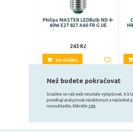
Philips MASTER LEDBulb ND 4-
60W E27 827 A60 FR G UE
HR
243 Kč
DO KOŠÍKU
Skladem e-shop (5 ks)
Než budete pokračovat
Snažíme se náš web neustále vylepšovat. A k 
pomáhají analyzovat návštěvnost a následně 
nesouhlasíte, klikněte
zde
.