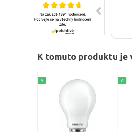
K tomuto produktu je 
A
A