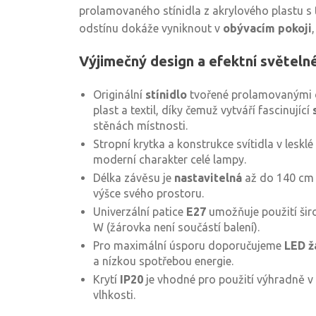
prolamovaného stínidla z akrylového plastu s
odstínu dokáže vyniknout v
obývacím pokoji
Výjimečný design a efektní světeln
Originální
stínidlo
tvořené prolamovanými d
plast a textil, díky čemuž vytváří fascinující
stěnách místnosti.
Stropní krytka a konstrukce svítidla v lesklé
moderní charakter celé lampy.
Délka závěsu je
nastavitelná
až do 140 cm -
výšce svého prostoru.
Univerzální patice
E27
umožňuje použití šir
W (žárovka není součástí balení).
Pro maximální úsporu doporučujeme
LED ž
a nízkou spotřebou energie.
Krytí
IP20
je vhodné pro použití výhradně v 
vlhkosti.