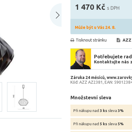
1 470 Kč
s DPH
Může být u Vás 24. 8.
Tisknout stránku
AZZ
Potřebujete rad
Kontaktujte nás 
Záruka 24 měsíců
www.zarovky
Kód: AZZ AZ2381
EAN: 5901238
Množstevní sleva
Při nákupu nad
3 ks
sleva
3%
Při nákupu nad
5 ks
sleva
5%