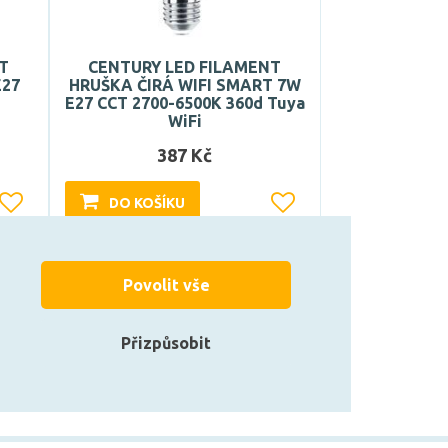
T
CENTURY LED FILAMENT
E27
HRUŠKA ČIRÁ WIFI SMART 7W
E27 CCT 2700-6500K 360d Tuya
WiFi
387 Kč
DO KOŠÍKU
Může být u Vás 17. 9.
Povolit vše
Přizpůsobit