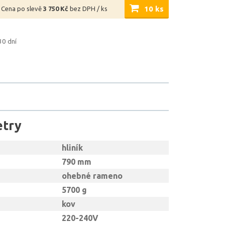
10 ks
Cena po slevě
3 750 Kč
bez DPH / ks
30 dní
etry
hliník
790 mm
ohebné rameno
5700 g
kov
220-240V