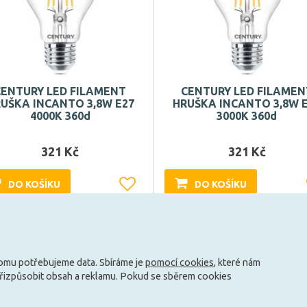
CENTURY LED FILAMENT
CENTURY LED FILAMEN
UŠKA INCANTO 3,8W E27
HRUŠKA INCANTO 3,8W 
4000K 360d
3000K 360d
321 Kč
321 Kč
DO KOŠÍKU
DO KOŠÍKU
Může být u Vás 17. 8.
Může být u Vás 17. 8.
tomu potřebujeme data. Sbíráme je
pomocí cookies
, které nám
Načíst další
přizpůsobit obsah a reklamu. Pokud se sběrem cookies