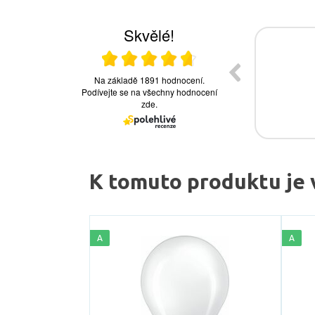
K tomuto produktu je 
A
A