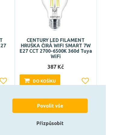
T
CENTURY LED FILAMENT
E27
HRUŠKA ČIRÁ WIFI SMART 7W
E27 CCT 2700-6500K 360d Tuya
WiFi
387 Kč
DO KOŠÍKU
Může být u Vás 17. 9.
Povolit vše
Přizpůsobit