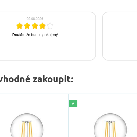
vhodné zakoupit:
A