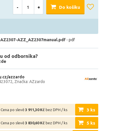
-
+
Do košíku
 AZ2307-AZZ_AZ2307manual.pdf
- pdf
u od odborníka?
zde
.cz/azzardo
423072
Značka: AZzardo
3 ks
Cena po slevě
3 911,30 Kč
bez DPH / ks
5 ks
Cena po slevě
3 830,60 Kč
bez DPH / ks