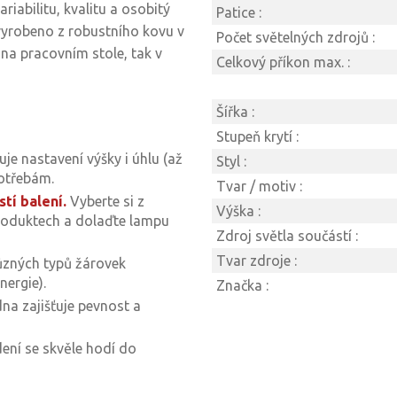
ariabilitu, kvalitu a osobitý
Patice :
vyrobeno z robustního kovu v
Počet světelných zdrojů :
k na pracovním stole, tak v
Celkový příkon max. :
Šířka :
Stupeň krytí :
je nastavení výšky i úhlu (až
Styl :
potřebám.
Tvar / motiv :
stí balení.
Vyberte si z
Výška :
produktech a dolaďte lampu
Zdroj světla součástí :
Tvar zdroje :
ůzných typů žárovek
ergie).
Značka :
na zajišťuje pevnost a
ení se skvěle hodí do