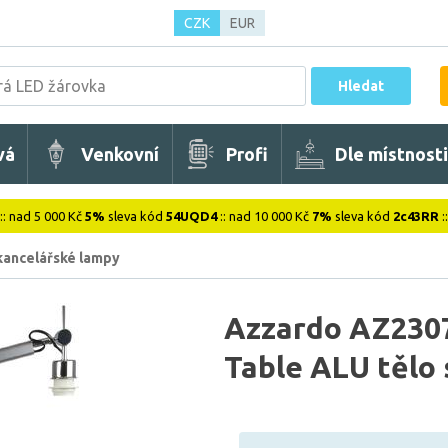
CZK
EUR
Hledat
vá
Venkovní
Profi
Dle místnosti
:: nad 5 000 Kč
5%
sleva kód
54UQD4
:: nad 10 000 Kč
7%
sleva kód
2c43RR
:
 kancelářské lampy
Azzardo AZ2307
Table ALU tělo s