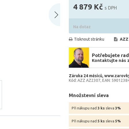
4 879 Kč
s DPH
Na dotaz
Tisknout stránku
AZZ
Potřebujete rad
Kontaktujte nás 
Záruka 24 měsíců
www.zarovky
Kód: AZZ AZ2307
EAN: 5901238
Množstevní sleva
Při nákupu nad
3 ks
sleva
3%
Při nákupu nad
5 ks
sleva
5%