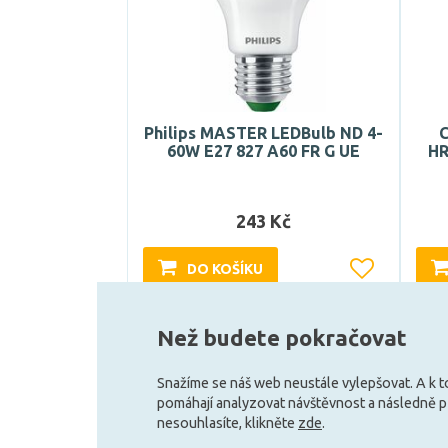
Philips MASTER LEDBulb ND 4-
60W E27 827 A60 FR G UE
HR
243 Kč
DO KOŠÍKU
Skladem e-shop (5 ks)
Než budete pokračovat
Snažíme se náš web neustále vylepšovat. A k 
pomáhají analyzovat návštěvnost a následně 
nesouhlasíte, klikněte
zde
.