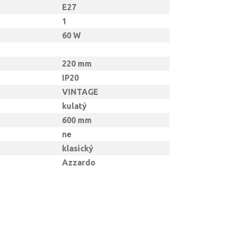
E27
1
60 W
220 mm
IP20
VINTAGE
kulatý
600 mm
ne
klasický
Azzardo