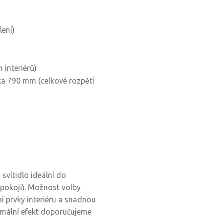
lení)
 interiérů)
ka 790 mm (celkové rozpětí
svítidlo ideální do
 pokojů. Možnost volby
i prvky interiéru a snadnou
imální efekt doporučujeme