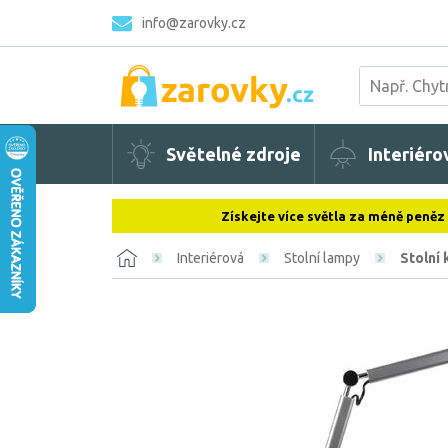
info@zarovky.cz
Světelné zdroje
Interiéro
Získejte více světla za méně peněz
Interiérová
Stolní lampy
Stolní