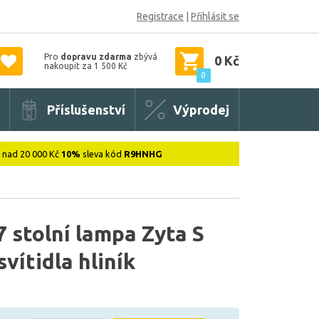
Registrace
|
Přihlásit se
Pro
dopravu zdarma
zbývá
0 Kč
nakoupit za 1 500 Kč
0
Příslušenství
Výprodej
: nad 20 000 Kč
10%
sleva kód
R9HNHG
 stolní lampa Zyta S
vítidla hliník