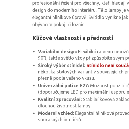
profesionální řešení pro všechny, kteří hledají v
design do moderního interiéru. Tělo lampy je 
elegantní hliníkové úpravě. Svítidlo vynikne ja
obývacím pokoji či ložnici.
Klíčové vlastnosti a přednosti
Variabilní design:
Flexibilní rameno umožňu
90°), takže světlo vždy přizpůsobíte svým 
Široký výběr stínidel:
Stínidlo není součá
několika stylových variant v souvisejících 
přesně podle vašeho vkusu.
Univerzální patice E27:
Možnost použití r
(doporučujeme LED pro maximální úsporu en
Kvalitní zpracování:
Stabilní kovová základ
dlouhou životnost lampy.
Moderní vzhled:
Elegantní hliníkové proved
současných interiérů.