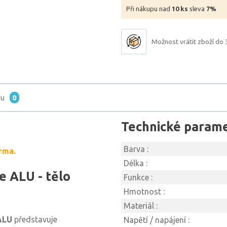
Při nákupu nad
10 ks
sleva
7%
Možnost vrátit zboží do 
tu
0
Technické param
Barva :
rma.
Délka :
e ALU - tělo
Funkce :
Hmotnost :
Materiál :
ALU
představuje
Napětí / napájení :