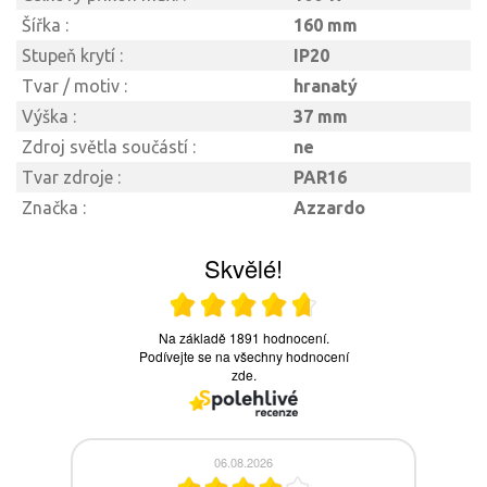
Šířka :
160 mm
Stupeň krytí :
IP20
Tvar / motiv :
hranatý
Výška :
37 mm
Zdroj světla součástí :
ne
Tvar zdroje :
PAR16
Značka :
Azzardo