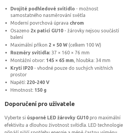
Dvojité podhledové svítidlo
- možnost
samostatného nasměrování světla
Moderní povrchová úprava
chrom
Osazeno
2x paticí GU10
- žárovky nejsou součástí
balení
Maximální příkon
2 × 50 W
(celkem 100 W)
Rozměry svítidla:
37 × 160 × 76 mm
Montážní otvor:
145 × 65 mm
, hloubka: 34 mm
Krytí IP20
- vhodné pouze do suchých vnitřních
prostor
Napětí:
220-240 V
Hmotnost:
150 g
Doporučení pro uživatele
Vyberte si
úsporné LED žárovky GU10
pro maximální
efektivitu a dlouhou životnost svítidla. LED technologie
přináší nižší spotřebu energie a méně častou výměnu