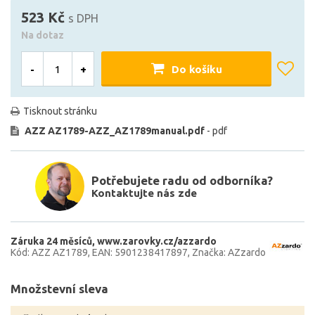
523 Kč
s DPH
Na dotaz
-
+
Do košíku
Tisknout stránku
AZZ AZ1789-AZZ_AZ1789manual.pdf
- pdf
Potřebujete radu od odborníka?
Kontaktujte nás zde
Záruka 24 měsíců
www.zarovky.cz/azzardo
Kód: AZZ AZ1789
EAN: 5901238417897
Značka: AZzardo
Množstevní sleva