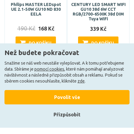
Philips MASTER LEDspot
CENTURY LED SMART WIFI
UE 2.1-50W GU10 ND 830
GU10 38d 6W CCT
EELA
RGB/2700-6500K 38d DIM
Tuya WiFi
190 Kč
168 Kč
339 Kč
DO KOŠÍKU
DO KOŠÍKU
Než budete pokračovat
Snažíme se náš web neustále vylepšovat. A k tomu potřebujeme
Skladem e-shop (4 ks)
Může být u Vás 16. 9.
data. Sbíráme je
pomocí cookies
, které nám pomáhají analyzovat
návštěvnost a následně přizpůsobit obsah a reklamu. Pokud se
sběrem cookies nesouhlasíte, klikněte
zde
.
G
A
Povolit vše
Přizpůsobit