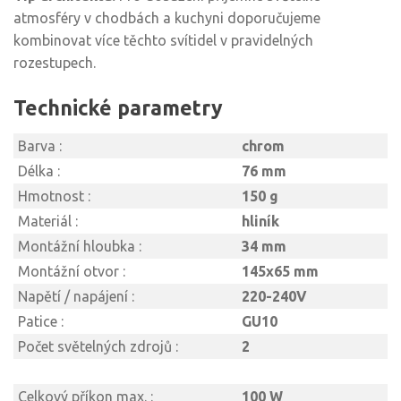
atmosféry v chodbách a kuchyni doporučujeme
kombinovat více těchto svítidel v pravidelných
rozestupech.
Technické parametry
Barva :
chrom
Délka :
76 mm
Hmotnost :
150 g
Materiál :
hliník
Montážní hloubka :
34 mm
Montážní otvor :
145x65 mm
Napětí / napájení :
220-240V
Patice :
GU10
Počet světelných zdrojů :
2
Celkový příkon max. :
100 W