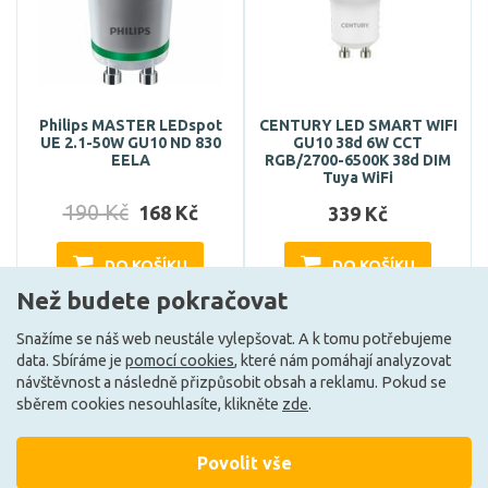
Philips MASTER LEDspot
CENTURY LED SMART WIFI
UE 2.1-50W GU10 ND 830
GU10 38d 6W CCT
EELA
RGB/2700-6500K 38d DIM
Tuya WiFi
190 Kč
168 Kč
339 Kč
DO KOŠÍKU
DO KOŠÍKU
Než budete pokračovat
Snažíme se náš web neustále vylepšovat. A k tomu potřebujeme
Skladem e-shop (4 ks)
Může být u Vás 16. 9.
data. Sbíráme je
pomocí cookies
, které nám pomáhají analyzovat
návštěvnost a následně přizpůsobit obsah a reklamu. Pokud se
sběrem cookies nesouhlasíte, klikněte
zde
.
G
A
Povolit vše