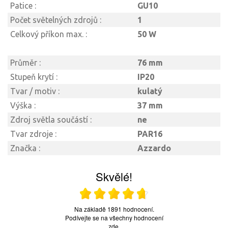
Patice :
GU10
Počet světelných zdrojů :
1
Celkový příkon max. :
50 W
Průměr :
76 mm
Stupeň krytí :
IP20
Tvar / motiv :
kulatý
Výška :
37 mm
Zdroj světla součástí :
ne
Tvar zdroje :
PAR16
Značka :
Azzardo