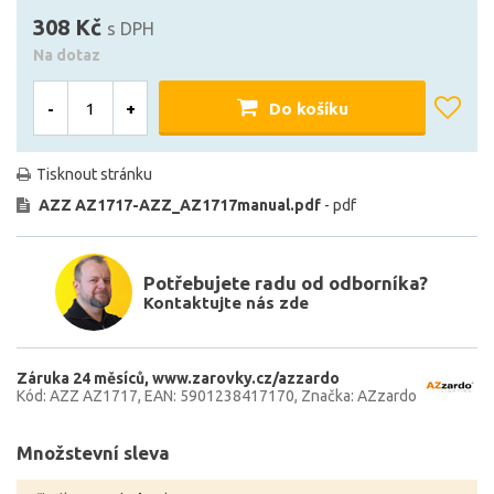
308 Kč
s DPH
Na dotaz
-
+
Do košíku
Tisknout stránku
AZZ AZ1717-AZZ_AZ1717manual.pdf
- pdf
Potřebujete radu od odborníka?
Kontaktujte nás zde
Záruka 24 měsíců
www.zarovky.cz/azzardo
Kód: AZZ AZ1717
EAN: 5901238417170
Značka: AZzardo
Množstevní sleva