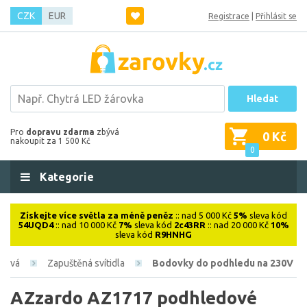
CZK
EUR
Registrace
|
Přihlásit se
Hledat
Pro
dopravu zdarma
zbývá
0 Kč
nakoupit za 1 500 Kč
0
Kategorie
Získejte více světla za méně peněz
:: nad 5 000 Kč
5%
sleva kód
54UQD4
:: nad 10 000 Kč
7%
sleva kód
2c43RR
:: nad 20 000 Kč
10%
sleva kód
R9HNHG
érová
Zapuštěná svítidla
Bodovky do podhledu na 230V
AZzardo AZ1717 podhledové