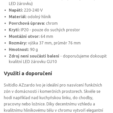
LED žárovku)
Napětí:
220-240 V
Materiál:
odolný hliník
Povrchová úprava:
chrom
Krytí:
IP20 - pouze do suchých prostor
Montážní otvor:
64 mm
Rozměry:
výška 37 mm, průměr 76 mm
Hmotnost:
90 g
Zdroj není součástí balení
- doporučujeme dokoupit
kvalitní LED žárovku GU10
Využití a doporučení
Svítidlo AZzardo Ivo je ideální pro nasvícení funkčních
zón v domácnosti i komerčních prostorech. Skvěle se
hodí například nad kuchyňskou linku, do chodby,
pracovny nebo ložnice. Díky decentnímu vzhledu a
kvalitnímu hliníkovému tělu v chromu vytvoří elegantní