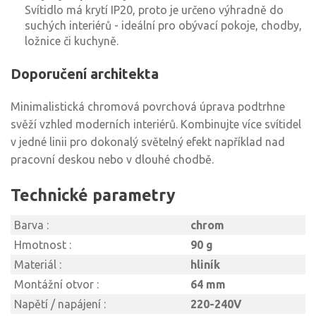
Svítidlo má krytí IP20, proto je určeno výhradně do
suchých interiérů - ideální pro obývací pokoje, chodby,
ložnice či kuchyně.
Doporučení architekta
Minimalistická chromová povrchová úprava podtrhne
svěží vzhled moderních interiérů. Kombinujte více svítidel
v jedné linii pro dokonalý světelný efekt například nad
pracovní deskou nebo v dlouhé chodbě.
Technické parametry
Barva :
chrom
Hmotnost :
90 g
Materiál :
hliník
Montážní otvor :
64 mm
Napětí / napájení :
220-240V