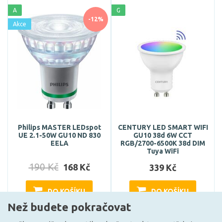
A
G
-12%
Akce
Philips MASTER LEDspot
CENTURY LED SMART WIFI
UE 2.1-50W GU10 ND 830
GU10 38d 6W CCT
EELA
RGB/2700-6500K 38d DIM
Tuya WiFi
190 Kč
168 Kč
339 Kč
DO KOŠÍKU
DO KOŠÍKU
Než budete pokračovat