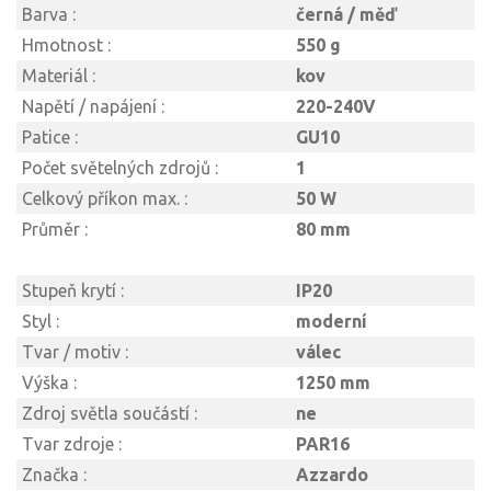
Barva :
černá / měď
Hmotnost :
550 g
Materiál :
kov
Napětí / napájení :
220-240V
Patice :
GU10
Počet světelných zdrojů :
1
Celkový příkon max. :
50 W
Průměr :
80 mm
Stupeň krytí :
IP20
Styl :
moderní
Tvar / motiv :
válec
Výška :
1250 mm
Zdroj světla součástí :
ne
Tvar zdroje :
PAR16
Značka :
Azzardo