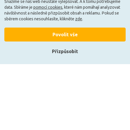
Snažíme se náš web neustále vylepšovat. A k tomu potřebujeme
Skladem e-shop (4 ks)
Může být u Vás 21. 9.
data. Sbíráme je
pomocí cookies
, které nám pomáhají analyzovat
návštěvnost a následně přizpůsobit obsah a reklamu. Pokud se
sběrem cookies nesouhlasíte, klikněte
zde
.
G
A
Povolit vše
Přizpůsobit
Přihlásit se
Registrace
CENTURY LED SMART WIFI
LEDVANCE LED PAR16 50
GU10 120d 6W CCT
36d S 2W 827 GU10
RGB/2700-6500K 120d DIM
4099854071690
Tuya WiFi
339 Kč
574 Kč
Zobrazit naše produkty
DO KOŠÍKU
DO KOŠÍKU