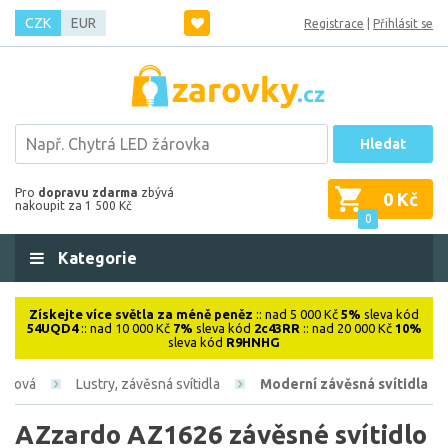
CZK
EUR
Registrace
|
Přihlásit se
Hledat
Pro
dopravu zdarma
zbývá
0 Kč
nakoupit za 1 500 Kč
0
Kategorie
Získejte více světla za méně peněz
:: nad 5 000 Kč
5%
sleva kód
54UQD4
:: nad 10 000 Kč
7%
sleva kód
2c43RR
:: nad 20 000 Kč
10%
sleva kód
R9HNHG
iérová
Lustry, závěsná svítidla
Moderní závěsná svítidla
AZzardo AZ1626 závěsné svítidlo