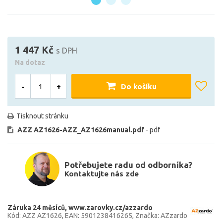
1 447 Kč
s DPH
Na dotaz
-
+
Do košíku
Tisknout stránku
AZZ AZ1626-AZZ_AZ1626manual.pdf
- pdf
Potřebujete radu od odborníka?
Kontaktujte nás zde
Záruka 24 měsíců
www.zarovky.cz/azzardo
Kód: AZZ AZ1626
EAN: 5901238416265
Značka: AZzardo