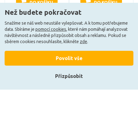
DO KOŠÍKU
DO KOŠÍKU
Než budete pokračovat
Snažíme se náš web neustále vylepšovat. A k tomu potřebujeme
Skladem e-shop (4 ks)
Může být u Vás 17. 9.
data. Sbíráme je
pomocí cookies
, které nám pomáhají analyzovat
návštěvnost a následně přizpůsobit obsah a reklamu. Pokud se
sběrem cookies nesouhlasíte, klikněte
zde
.
G
A
Povolit vše
Přizpůsobit
Přihlásit se
Registrace
CENTURY LED SMART WIFI
LEDVANCE LED PAR16 50
GU10 120d 6W CCT
36d S 2W 827 GU10
RGB/2700-6500K 120d DIM
4099854071690
Tuya WiFi