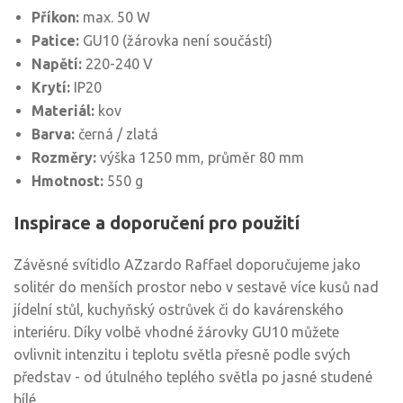
Příkon:
max. 50 W
Patice:
GU10 (žárovka není součástí)
Napětí:
220-240 V
Krytí:
IP20
Materiál:
kov
Barva:
černá / zlatá
Rozměry:
výška 1250 mm, průměr 80 mm
Hmotnost:
550 g
Inspirace a doporučení pro použití
Závěsné svítidlo AZzardo Raffael doporučujeme jako
solitér do menších prostor nebo v sestavě více kusů nad
jídelní stůl, kuchyňský ostrůvek či do kavárenského
interiéru. Díky volbě vhodné žárovky GU10 můžete
ovlivnit intenzitu i teplotu světla přesně podle svých
představ - od útulného teplého světla po jasné studené
bílé.