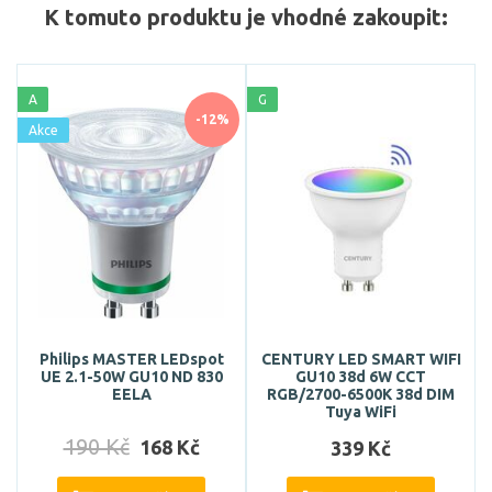
K tomuto produktu je vhodné zakoupit:
A
G
-12%
Akce
Philips MASTER LEDspot
CENTURY LED SMART WIFI
UE 2.1-50W GU10 ND 830
GU10 38d 6W CCT
EELA
RGB/2700-6500K 38d DIM
Tuya WiFi
190 Kč
168 Kč
339 Kč