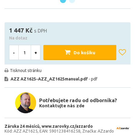
1 447 Kč
s DPH
Na dotaz
-
+
Do košíku
Tisknout stránku
AZZ AZ1625-AZZ_AZ1625manual.pdf
- pdf
Potřebujete radu od odborníka?
Kontaktujte nás zde
Záruka 24 měsíců
www.zarovky.cz/azzardo
Kód: AZZ AZ1625
EAN: 5901238416258
Značka: AZzardo