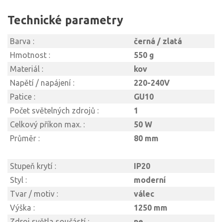
Technické parametry
Barva :
černá / zlatá
Hmotnost :
550 g
Materiál :
kov
Napětí / napájení :
220-240V
Patice :
GU10
Počet světelných zdrojů :
1
Celkový příkon max. :
50 W
Průměr :
80 mm
Stupeň krytí :
IP20
Styl :
moderní
Tvar / motiv :
válec
Výška :
1250 mm
Zdroj světla součástí :
ne