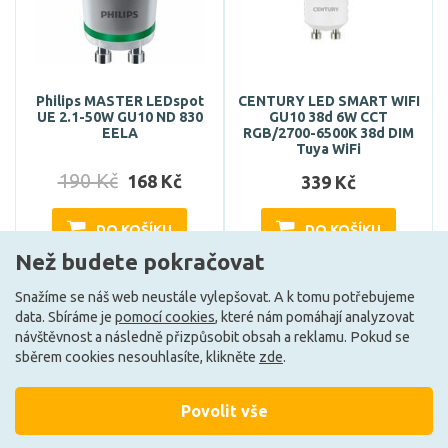
Philips MASTER LEDspot
CENTURY LED SMART WIFI
UE 2.1-50W GU10 ND 830
GU10 38d 6W CCT
EELA
RGB/2700-6500K 38d DIM
Tuya WiFi
190 Kč
168 Kč
339 Kč
DO KOŠÍKU
DO KOŠÍKU
Než budete pokračovat
Snažíme se náš web neustále vylepšovat. A k tomu potřebujeme
Skladem e-shop (4 ks)
Může být u Vás 15. 9.
data. Sbíráme je
pomocí cookies
, které nám pomáhají analyzovat
návštěvnost a následně přizpůsobit obsah a reklamu. Pokud se
sběrem cookies nesouhlasíte, klikněte
zde
.
G
A
Povolit vše