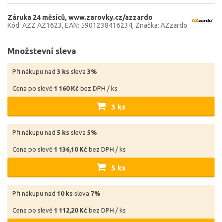
Záruka 24 měsíců
www.zarovky.cz/azzardo
Kód: AZZ AZ1623
EAN: 5901238416234
Značka: AZzardo
Množstevní sleva
Při nákupu nad
3 ks
sleva
3%
Cena po slevě
1 160 Kč
bez DPH / ks
3 ks
Při nákupu nad
5 ks
sleva
5%
Cena po slevě
1 136,10 Kč
bez DPH / ks
5 ks
Při nákupu nad
10 ks
sleva
7%
Cena po slevě
1 112,20 Kč
bez DPH / ks