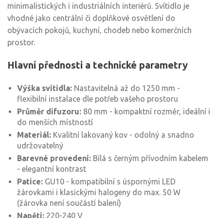
minimalistických i industriálních interiérů. Svítidlo je
vhodné jako centrální či doplňkové osvětlení do
obývacích pokojů, kuchyní, chodeb nebo komerčních
prostor.
Hlavní přednosti a technické parametry
Výška svítidla:
Nastavitelná až do 1250 mm -
flexibilní instalace dle potřeb vašeho prostoru
Průměr difuzoru:
80 mm - kompaktní rozměr, ideální i
do menších místností
Materiál:
Kvalitní lakovaný kov - odolný a snadno
udržovatelný
Barevné provedení:
Bílá s černým přívodním kabelem
- elegantní kontrast
Patice:
GU10 - kompatibilní s úspornými LED
žárovkami i klasickými halogeny do max. 50 W
(žárovka není součástí balení)
Napětí:
220-240 V