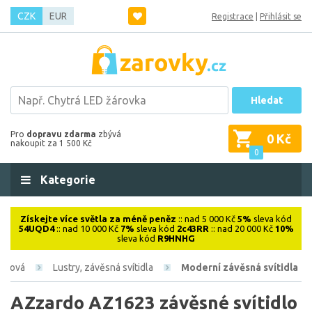
CZK
EUR
Registrace
|
Přihlásit se
Hledat
Pro
dopravu zdarma
zbývá
0 Kč
nakoupit za 1 500 Kč
0
Kategorie
Získejte více světla za méně peněz
:: nad 5 000 Kč
5%
sleva kód
54UQD4
:: nad 10 000 Kč
7%
sleva kód
2c43RR
:: nad 20 000 Kč
10%
sleva kód
R9HNHG
iérová
Lustry, závěsná svítidla
Moderní závěsná svítidla
AZzardo AZ1623 závěsné svítidlo