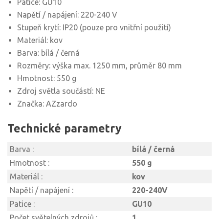
Patice: GU10
Napětí / napájení: 220-240 V
Stupeň krytí: IP20 (pouze pro vnitřní použití)
Materiál: kov
Barva: bílá / černá
Rozměry: výška max. 1250 mm, průměr 80 mm
Hmotnost: 550 g
Zdroj světla součástí: NE
Značka: AZzardo
Technické parametry
Barva :
bílá / černá
Hmotnost :
550 g
Materiál :
kov
Napětí / napájení :
220-240V
Patice :
GU10
Počet světelných zdrojů :
1