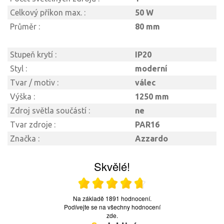
Celkový příkon max. :
50 W
Průměr :
80 mm
Stupeň krytí :
IP20
Styl :
moderní
Tvar / motiv :
válec
Výška :
1250 mm
Zdroj světla součástí :
ne
Tvar zdroje :
PAR16
Značka :
Azzardo