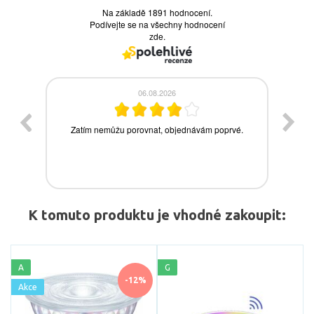
K tomuto produktu je vhodné zakoupit:
A
G
-12%
Akce