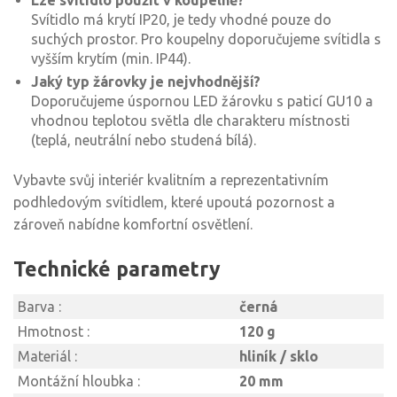
Lze svítidlo použít v koupelně?
Svítidlo má krytí IP20, je tedy vhodné pouze do
suchých prostor. Pro koupelny doporučujeme svítidla s
vyšším krytím (min. IP44).
Jaký typ žárovky je nejvhodnější?
Doporučujeme úspornou LED žárovku s paticí GU10 a
vhodnou teplotou světla dle charakteru místnosti
(teplá, neutrální nebo studená bílá).
Vybavte svůj interiér kvalitním a reprezentativním
podhledovým svítidlem, které upoutá pozornost a
zároveň nabídne komfortní osvětlení.
Technické parametry
Barva :
černá
Hmotnost :
120 g
Materiál :
hliník / sklo
Montážní hloubka :
20 mm