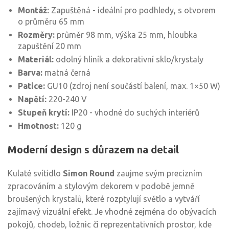
Montáž:
Zapuštěná - ideální pro podhledy, s otvorem
o průměru 65 mm
Rozměry:
průměr 98 mm, výška 25 mm, hloubka
zapuštění 20 mm
Materiál:
odolný hliník a dekorativní sklo/krystaly
Barva:
matná černá
Patice:
GU10 (zdroj není součástí balení, max. 1×50 W)
Napětí:
220-240 V
Stupeň krytí:
IP20 - vhodné do suchých interiérů
Hmotnost:
120 g
Moderní design s důrazem na detail
Kulaté svítidlo
Simon Round
zaujme svým precizním
zpracováním a stylovým dekorem v podobě jemně
broušených krystalů, které rozptylují světlo a vytváří
zajímavý vizuální efekt. Je vhodné zejména do obývacích
pokojů, chodeb, ložnic či reprezentativních prostor, kde