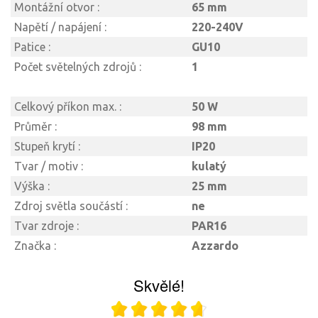
Montážní otvor :
65 mm
Napětí / napájení :
220-240V
Patice :
GU10
Počet světelných zdrojů :
1
Celkový příkon max. :
50 W
Průměr :
98 mm
Stupeň krytí :
IP20
Tvar / motiv :
kulatý
Výška :
25 mm
Zdroj světla součástí :
ne
Tvar zdroje :
PAR16
Značka :
Azzardo