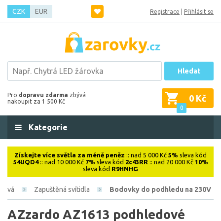
CZK
EUR
Registrace
|
Přihlásit se
Hledat
Pro
dopravu zdarma
zbývá
0 Kč
nakoupit za 1 500 Kč
0
Kategorie
Získejte více světla za méně peněz
:: nad 5 000 Kč
5%
sleva kód
54UQD4
:: nad 10 000 Kč
7%
sleva kód
2c43RR
:: nad 20 000 Kč
10%
sleva kód
R9HNHG
érová
Zapuštěná svítidla
Bodovky do podhledu na 230V
AZzardo AZ1613 podhledové