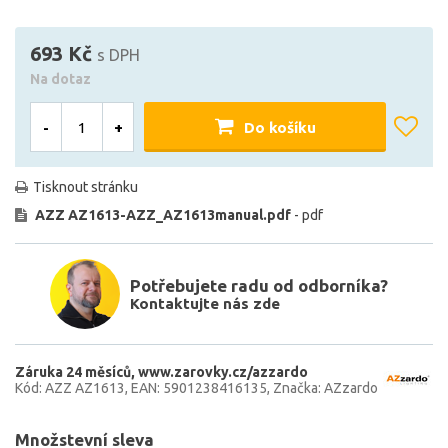
693 Kč
s DPH
Na dotaz
-
+
Do košíku
Tisknout stránku
AZZ AZ1613-AZZ_AZ1613manual.pdf
- pdf
Potřebujete radu od odborníka?
Kontaktujte nás zde
Záruka 24 měsíců
www.zarovky.cz/azzardo
Kód: AZZ AZ1613
EAN: 5901238416135
Značka: AZzardo
Množstevní sleva