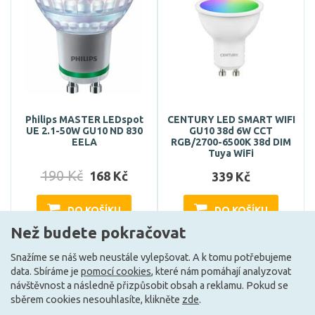
Philips MASTER LEDspot
CENTURY LED SMART WIFI
UE 2.1-50W GU10 ND 830
GU10 38d 6W CCT
EELA
RGB/2700-6500K 38d DIM
Tuya WiFi
190 Kč
168 Kč
339 Kč
DO KOŠÍKU
DO KOŠÍKU
Než budete pokračovat
Snažíme se náš web neustále vylepšovat. A k tomu potřebujeme
Skladem e-shop (4 ks)
Může být u Vás 17. 9.
data. Sbíráme je
pomocí cookies
, které nám pomáhají analyzovat
návštěvnost a následně přizpůsobit obsah a reklamu. Pokud se
sběrem cookies nesouhlasíte, klikněte
zde
.
G
A