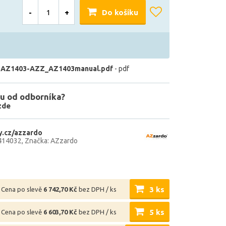
-
+
Do košíku
 AZ1403-AZZ_AZ1403manual.pdf
- pdf
u od odborníka?
zde
.cz/azzardo
414032
Značka: AZzardo
3 ks
Cena po slevě
6 742,70 Kč
bez DPH / ks
5 ks
Cena po slevě
6 603,70 Kč
bez DPH / ks