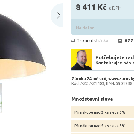
8 411 Kč
s DPH
Na dotaz
Tisknout stránku
AZZ
Potřebujete rad
Kontaktujte nás 
Záruka 24 měsíců
www.zarovky
Kód: AZZ AZ1403
EAN: 5901238
Množstevní sleva
Při nákupu nad
3 ks
sleva
3%
Při nákupu nad
5 ks
sleva
5%