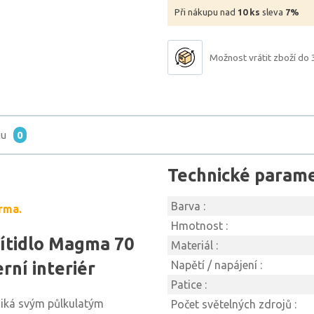
Při nákupu nad
10 ks
sleva
7%
Možnost vrátit zboží do 
tu
0
Technické param
Barva :
rma.
Hmotnost :
ítidlo Magma 70
Materiál :
rní interiér
Napětí / napájení :
Patice :
iká svým půlkulatým
Počet světelných zdrojů :