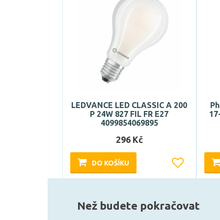
LEDVANCE LED CLASSIC A 200
Ph
P 24W 827 FIL FR E27
17
4099854069895
296 Kč
DO KOŠÍKU
Může být u Vás 17. 8.
Než budete pokračovat