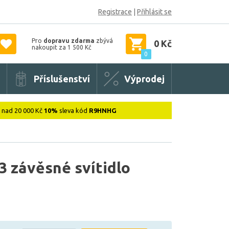
Registrace
|
Přihlásit se
Pro
dopravu zdarma
zbývá
0 Kč
nakoupit za 1 500 Kč
0
Příslušenství
Výprodej
: nad 20 000 Kč
10%
sleva kód
R9HNHG
 závěsné svítidlo