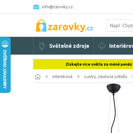
info@zarovky.cz
Světelné zdroje
Interiéro
Získejte více světla za méně peněz
Interiérová
Lustry, závěsná svítidla