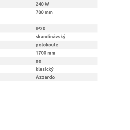
240 W
700 mm
IP20
skandinávský
polokoule
1700 mm
ne
klasický
Azzardo