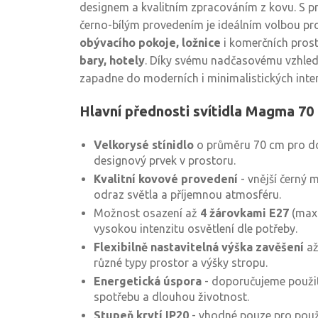
designem a kvalitním zpracováním z kovu. S 
černo-bílým provedením je ideálním volbou pr
obývacího pokoje, ložnice
i komerčních prost
bary, hotely
. Díky svému nadčasovému vzhled
zapadne do moderních i minimalistických inter
Hlavní přednosti svítidla Magma 70
Velkorysé stínidlo
o průměru 70 cm pro do
designový prvek v prostoru.
Kvalitní kovové provedení
- vnější černý m
odraz světla a příjemnou atmosféru.
Možnost osazení až
4 žárovkami E27
(max.
vysokou intenzitu osvětlení dle potřeby.
Flexibilně nastavitelná výška zavěšení
až
různé typy prostor a výšky stropu.
Energetická úspora
- doporučujeme použit
spotřebu a dlouhou životnost.
Stupeň krytí IP20
- vhodné pouze pro použit