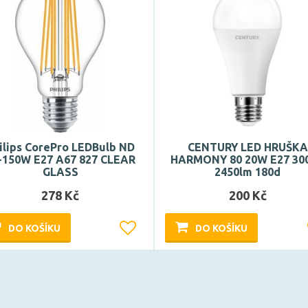
ilips CorePro LEDBulb ND
CENTURY LED HRUŠKA
-150W E27 A67 827 CLEAR
HARMONY 80 20W E27 30
GLASS
2450lm 180d
278 Kč
200 Kč
DO KOŠÍKU
DO KOŠÍKU
Může být u Vás 17. 8.
Může být u Vás 17. 8.