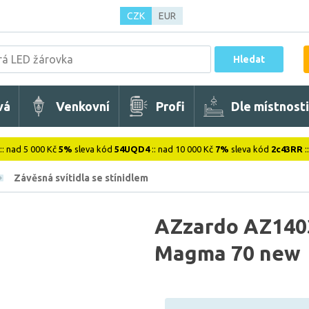
CZK
EUR
Hledat
vá
Venkovní
Profi
Dle místnosti
:: nad 5 000 Kč
5%
sleva kód
54UQD4
:: nad 10 000 Kč
7%
sleva kód
2c43RR
:
Závěsná svítidla se stínidlem
AZzardo AZ1403
Magma 70 new