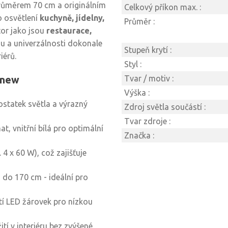
průměrem 70 cm a originálním
Celkový příkon max. :
o osvětlení
kuchyně, jídelny,
Průměr :
or jako jsou
restaurace,
u a univerzálnosti dokonale
Stupeň krytí :
iérů.
Styl :
 new
Tvar / motiv :
Výška :
statek světla a výrazný
Zdroj světla součástí :
Tvar zdroje :
at, vnitřní bílá pro optimální
Značka :
 4 x 60 W), což zajišťuje
 do 170 cm - ideální pro
í LED žárovek pro nízkou
í v interiéru bez zvýšené