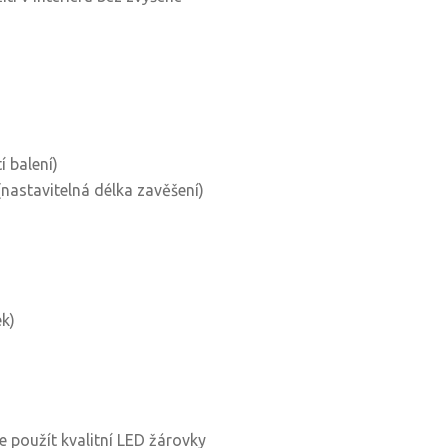
í balení)
astavitelná délka zavěšení)
ek)
 použít kvalitní LED žárovky