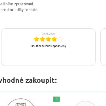
alitního zpracování.
v prostoru díky tomuto
vhodné zakoupit:
E