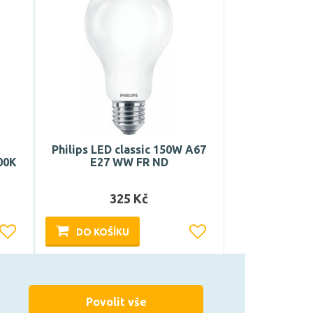
Philips LED classic 150W A67
00K
E27 WW FR ND
325 Kč
DO KOŠÍKU
Může být u Vás 17. 8.
Povolit vše