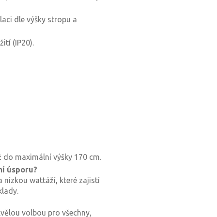
laci dle výšky stropu a
ití (IP20).
až do maximální výšky 170 cm.
ní úsporu?
 nízkou wattáží, které zajistí
klady.
vělou volbou pro všechny,