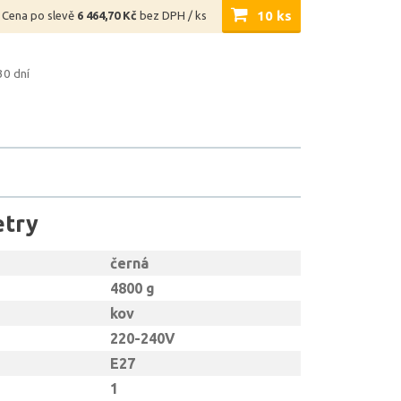
10 ks
Cena po slevě
6 464,70 Kč
bez DPH / ks
30 dní
etry
černá
4800 g
kov
220-240V
E27
1