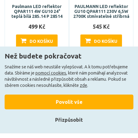
Paulmann LED reflektor
PAULMANN LED reflektor
QPAR111 4W GU10 24°
GU10 QPAR111 230V 6,5W
teplá bílá 285.14 P 28514
2700K stmívatelné stříbrná
499 Kč
545 Kč
DO KOŠÍKU
DO KOŠÍKU
Než budete pokračovat
Skladem e-shop (1 ks)
Může být u Vás 18. 8.
Snažíme se náš web neustále vylepšovat. A k tomu potřebujeme
data. Sbíráme je
pomocí cookies
, které nám pomáhají analyzovat
návštěvnost a následně přizpůsobit obsah a reklamu. Pokud se
sběrem cookies nesouhlasíte, klikněte
zde
.
Povolit vše
+420 727 800 069
Po-Pá 9:30 - 11:30, 12:30 - 16:00
Přizpůsobit
Vše o nákupu