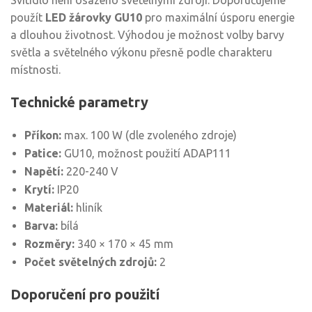
Svítidlo není osazeno světelnými zdroji. Doporučujeme
použít
LED žárovky GU10
pro maximální úsporu energie
a dlouhou životnost. Výhodou je možnost volby barvy
světla a světelného výkonu přesně podle charakteru
místnosti.
Technické parametry
Příkon:
max. 100 W (dle zvoleného zdroje)
Patice:
GU10, možnost použití ADAP111
Napětí:
220-240 V
Krytí:
IP20
Materiál:
hliník
Barva:
bílá
Rozměry:
340 × 170 × 45 mm
Počet světelných zdrojů:
2
Doporučení pro použití