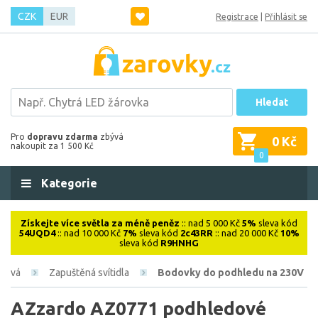
CZK
EUR
Registrace
|
Přihlásit se
Hledat
Pro
dopravu zdarma
zbývá
0 Kč
nakoupit za 1 500 Kč
0
Kategorie
Získejte více světla za méně peněz
:: nad 5 000 Kč
5%
sleva kód
54UQD4
:: nad 10 000 Kč
7%
sleva kód
2c43RR
:: nad 20 000 Kč
10%
sleva kód
R9HNHG
érová
Zapuštěná svítidla
Bodovky do podhledu na 230V
AZzardo AZ0771 podhledové