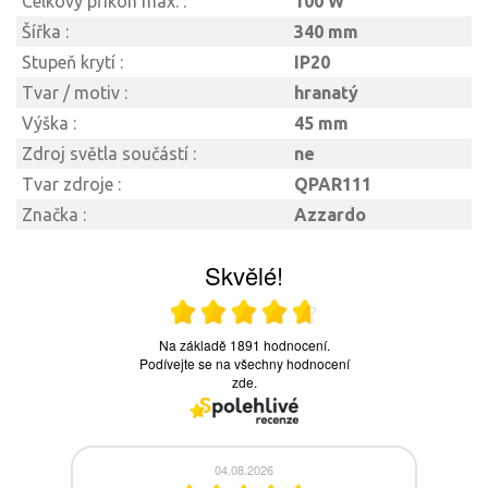
Celkový příkon max. :
100 W
Šířka :
340 mm
Stupeň krytí :
IP20
Tvar / motiv :
hranatý
Výška :
45 mm
Zdroj světla součástí :
ne
Tvar zdroje :
QPAR111
Značka :
Azzardo