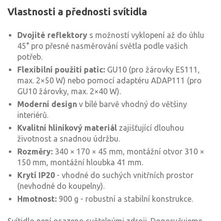
Vlastnosti a přednosti svítidla
Dvojité reflektory
s možností vyklopení až do úhlu
45° pro přesné nasměrování světla podle vašich
potřeb.
Flexibilní použití patic:
GU10 (pro žárovky ES111,
max. 2×50 W) nebo pomocí adaptéru ADAP111 (pro
GU10 žárovky, max. 2×40 W).
Moderní design
v bílé barvě vhodný do většiny
interiérů.
Kvalitní hliníkový materiál
zajišťující dlouhou
životnost a snadnou údržbu.
Rozměry:
340 × 170 × 45 mm, montážní otvor 310 ×
150 mm, montážní hloubka 41 mm.
Krytí IP20
- vhodné do suchých vnitřních prostor
(nevhodné do koupelny).
Hmotnost:
900 g - robustní a stabilní konstrukce.