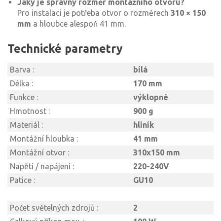
Jaký je správný rozměr montážního otvoru?
Pro instalaci je potřeba otvor o rozměrech
310 × 150
mm
a hloubce alespoň 41 mm.
Technické parametry
Barva :
bílá
Délka :
170 mm
Funkce :
výklopné
Hmotnost :
900 g
Materiál :
hliník
Montážní hloubka :
41 mm
Montážní otvor :
310x150 mm
Napětí / napájení :
220-240V
Patice :
GU10
Počet světelných zdrojů :
2