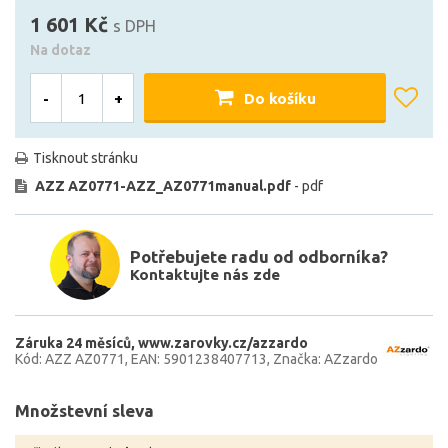
1 601 Kč
s DPH
Na dotaz
-
+
Do košíku
Tisknout stránku
AZZ AZ0771-AZZ_AZ0771manual.pdf
- pdf
Potřebujete radu od odborníka?
Kontaktujte nás zde
Záruka 24 měsíců
www.zarovky.cz/azzardo
Kód: AZZ AZ0771
EAN: 5901238407713
Značka: AZzardo
Množstevní sleva