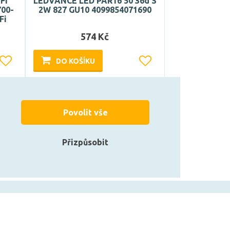
FI
LEDVANCE LED PAR16 50 36d S
700-
2W 827 GU10 4099854071690
Fi
574 Kč
DO KOŠÍKU
Může být u Vás 17. 8.
Povolit vše
Přizpůsobit
zarovky.cz