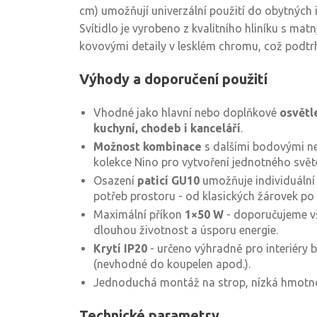
cm) umožňují univerzální použití do obytných i
Svítidlo je vyrobeno z kvalitního hliníku s ma
kovovými detaily v lesklém chromu, což podtrh
Výhody a doporučení použití
Vhodné jako hlavní nebo doplňkové
osvětl
kuchyní, chodeb i kanceláří
.
Možnost kombinace
s dalšími bodovými n
kolekce Nino pro vytvoření jednotného svět
Osazení
paticí GU10
umožňuje individuální 
potřeb prostoru - od klasických žárovek po
Maximální příkon
1×50 W
- doporučujeme 
dlouhou životnost a úsporu energie.
Krytí IP20
- určeno výhradně pro interiéry b
(nevhodné do koupelen apod.).
Jednoduchá montáž na strop, nízká hmotno
Technické parametry