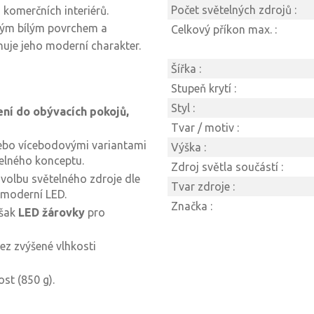
Počet světelných zdrojů :
 komerčních interiérů.
tným bílým povrchem a
Celkový příkon max. :
uje jeho moderní charakter.
Šířka :
Stupeň krytí :
Styl :
ení do obývacích pokojů,
Tvar / motiv :
ebo vícebodovými variantami
Výška :
elného konceptu.
Zdroj světla součástí :
volbu světelného zdroje dle
Tvar zdroje :
 moderní LED.
Značka :
však
LED žárovky
pro
ez zvýšené vlhkosti
st (850 g).