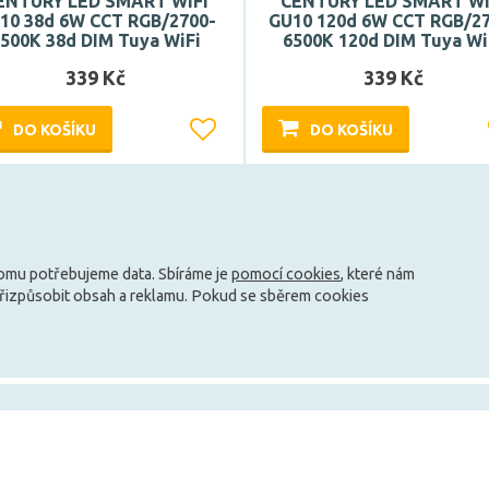
ENTURY LED SMART WIFI
CENTURY LED SMART WI
10 38d 6W CCT RGB/2700-
GU10 120d 6W CCT RGB/2
500K 38d DIM Tuya WiFi
6500K 120d DIM Tuya Wi
339 Kč
339 Kč
DO KOŠÍKU
DO KOŠÍKU
Může být u Vás 16. 9.
Může být u Vás 16. 9.
Načíst další
tomu potřebujeme data. Sbíráme je
pomocí cookies
, které nám
přizpůsobit obsah a reklamu. Pokud se sběrem cookies
info@zarovky.cz