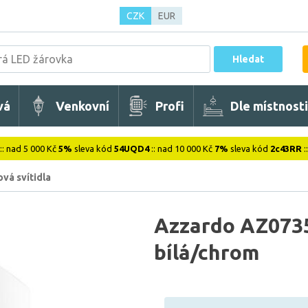
CZK
EUR
Hledat
vá
Venkovní
Profi
Dle místnosti
:: nad 5 000 Kč
5%
sleva kód
54UQD4
:: nad 10 000 Kč
7%
sleva kód
2c43RR
:
vá svítidla
Azzardo AZ0735
bílá/chrom