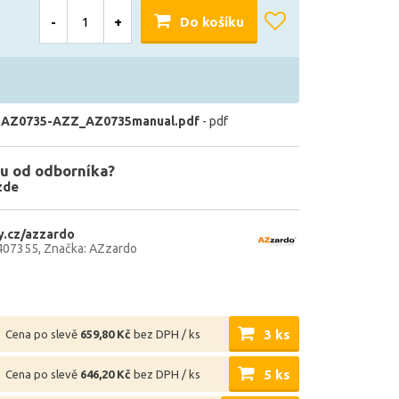
-
+
Do košíku
 AZ0735-AZZ_AZ0735manual.pdf
- pdf
u od odborníka?
zde
.cz/azzardo
407355
Značka: AZzardo
3 ks
Cena po slevě
659,80 Kč
bez DPH / ks
5 ks
Cena po slevě
646,20 Kč
bez DPH / ks