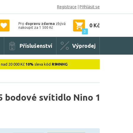
Registrace
|
Přihlásit se
Pro
dopravu zdarma
zbývá
0 Kč
nakoupit za 1 500 Kč
0
Příslušenství
Výprodej
: nad 20 000 Kč
10%
sleva kód
R9HNHG
 bodové svítidlo Nino 1