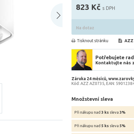
823 Kč
s DPH
Na dotaz
Tisknout stránku
AZZ
Potřebujete rad
Kontaktujte nás 
Záruka 24 měsíců
www.zarovky
Kód: AZZ AZ0735
EAN: 5901238
Množstevní sleva
Při nákupu nad
3 ks
sleva
3%
Při nákupu nad
5 ks
sleva
5%