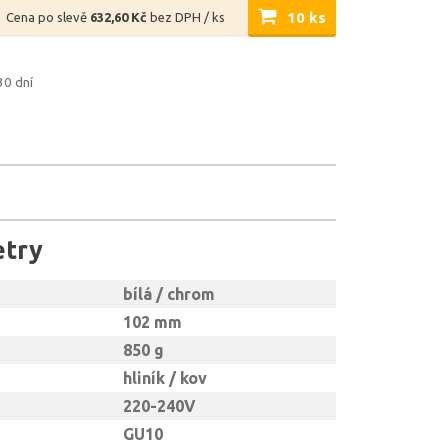
10 ks
Cena po slevě
632,60 Kč
bez DPH / ks
30 dní
etry
bílá / chrom
102 mm
850 g
hliník / kov
220-240V
GU10