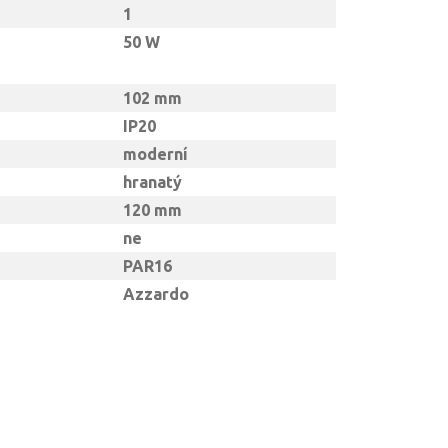
1
50 W
102 mm
IP20
moderní
hranatý
120 mm
ne
PAR16
Azzardo