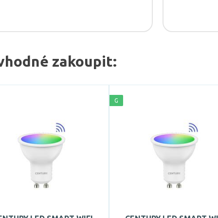
vhodné zakoupit:
G