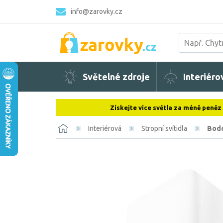
info@zarovky.cz
Světelné zdroje
Interiéro
Získejte více světla za méně peněz
Interiérová
Stropní svítidla
Bodo