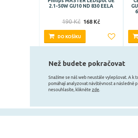
Philips MASTER LEDspot UE
C
2.1-50W GU10 ND 830 EELA
GU
6
190 Kč
168 Kč
DO KOŠÍKU
Skladem e-shop (4 ks)
Než budete pokračovat
Snažíme se náš web neustále vylepšovat. A k 
pomáhají analyzovat návštěvnost a následně 
nesouhlasíte, klikněte
zde
.
+420 727 800 069
Po-Pá 9:30 - 11:30, 12:30 - 16:00