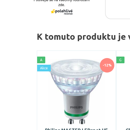
K tomuto produktu je 
A
G
-12%
Akce