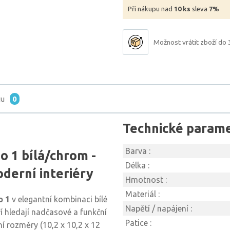
Při nákupu nad
10 ks
sleva
7%
Možnost vrátit zboží do 
tu
0
Technické param
Barva :
o 1 bílá/chrom -
Délka :
oderní interiéry
Hmotnost :
Materiál :
o 1
v elegantní kombinaci bílé
Napětí / napájení :
ří hledají nadčasové a funkční
Patice :
ní rozměry (10,2 x 10,2 x 12