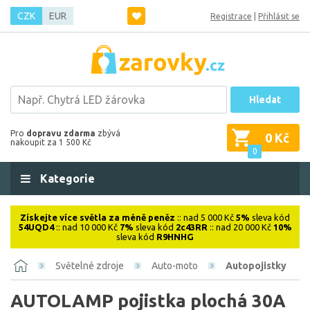
CZK
EUR
Registrace
|
Přihlásit se
Hledat
Pro
dopravu zdarma
zbývá
0 Kč
nakoupit za 1 500 Kč
0
Kategorie
Získejte více světla za méně peněz
:: nad 5 000 Kč
5%
sleva kód
54UQD4
:: nad 10 000 Kč
7%
sleva kód
2c43RR
:: nad 20 000 Kč
10%
sleva kód
R9HNHG
Světelné zdroje
Auto-moto
Autopojistky
AUTOLAMP pojistka plochá 30A