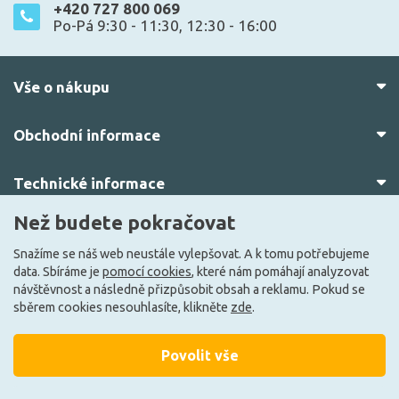
+420 727 800 069
Po-Pá 9:30 - 11:30, 12:30 - 16:00
Vše o nákupu
Obchodní informace
Technické informace
Než budete pokračovat
O nás
Snažíme se náš web neustále vylepšovat. A k tomu potřebujeme
data. Sbíráme je
pomocí cookies
, které nám pomáhají analyzovat
návštěvnost a následně přizpůsobit obsah a reklamu. Pokud se
sběrem cookies nesouhlasíte, klikněte
zde
.
Povolit vše
© 2010–2026 Všechna práva vyhrazena.
žárovky.cz