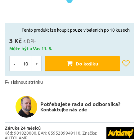
Tento produkt lze koupit pouze v baleních po 10 kusech
3 Kč
s DPH
Může být u Vás 11. 8.
-
+
Do košíku
Tisknout stránku
Potřebujete radu od odborníka?
Kontaktujte nás zde
Záruka 24 měsíců
Kód: 901820000
EAN: 8595209949110
Značka:
AUTOLAMP