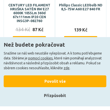
CENTURY LED FILAMENT
Philips Classic LEDbulb ND
HRUŠKA SATÉN 8W E27
8,5-75W A60 E27 840 FR
6000K 1055Lm 360d
67x111mm IP20 CEN
INSG3P-082760
134 Kč
87 Kč
139 Kč
DO KOŠÍKU
DO KOŠÍKU
Než budete pokračovat
Snažíme se náš web neustále vylepšovat. A k tomu potřebujeme
data. Sbíráme je
pomocí cookies
, které nám pomáhají analyzovat
Skladem e-shop (6 ks)
Může být u Vás 11. 8.
návštěvnost a následně přizpůsobit obsah a reklamu. Pokud se
sběrem cookies nesouhlasíte, klikněte
zde
.
E
Povolit vše
Přizpůsobit