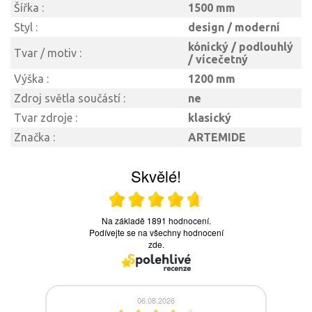
Šířka :
1500 mm
Styl :
design / moderní
kónický / podlouhlý
Tvar / motiv :
/ vícečetný
Výška :
1200 mm
Zdroj světla součástí :
ne
Tvar zdroje :
klasický
Značka :
ARTEMIDE