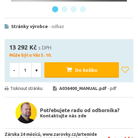
Stránky výrobce
- odkaz
13 292 Kč
s DPH
Může být u Vás 5. 10.
-
+
Do košíku
Tisknout stránku
A036400_MANUAL.pdf
- pdf
Potřebujete radu od odborníka?
Kontaktujte nás zde
Záruka 24 měsíců
www.zarovky.cz/artemide