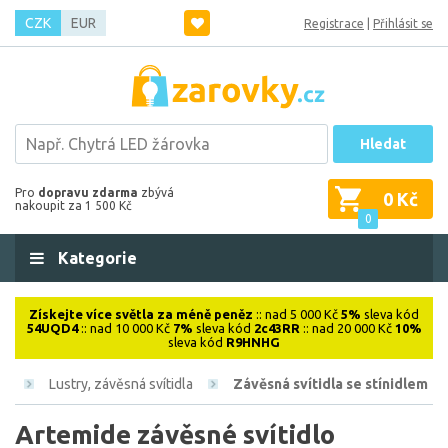
CZK
EUR
Registrace
|
Přihlásit se
Hledat
Pro
dopravu zdarma
zbývá
0 Kč
nakoupit za 1 500 Kč
0
Kategorie
Získejte více světla za méně peněz
:: nad 5 000 Kč
5%
sleva kód
54UQD4
:: nad 10 000 Kč
7%
sleva kód
2c43RR
:: nad 20 000 Kč
10%
sleva kód
R9HNHG
vá
Lustry, závěsná svítidla
Závěsná svítidla se stínidlem
Artemide závěsné svítidlo