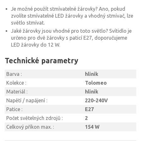
Je možné použít stmívatelné žárovky? Ano, pokud
zvolíte stmívatelné LED žárovky a vhodný stmívač, lze
světlo stmívat.
Jaké žárovky jsou vhodné pro toto světlo? Svítidlo je
určeno pro dvě žárovky s paticí E27, doporučujeme
LED žárovky do 12 W.
Technické parametry
Barva :
hliník
Kolekce :
Tolomeo
Materiál :
hliník
Napětí / napájení :
220-240V
Patice :
E27
Počet světelných zdrojů :
2
Celkový příkon max. :
154 W