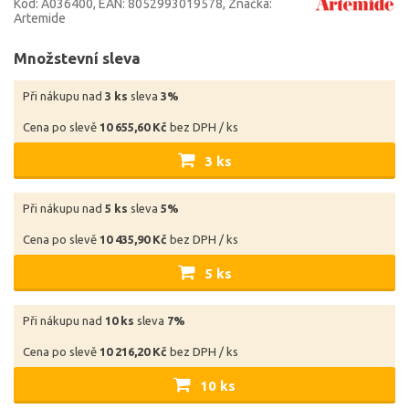
Kód: A036400
EAN: 8052993019578
Značka:
Artemide
Množstevní sleva
Při nákupu nad
3 ks
sleva
3%
Cena po slevě
10 655,60 Kč
bez DPH / ks
3 ks
Při nákupu nad
5 ks
sleva
5%
Cena po slevě
10 435,90 Kč
bez DPH / ks
5 ks
Při nákupu nad
10 ks
sleva
7%
Cena po slevě
10 216,20 Kč
bez DPH / ks
10 ks